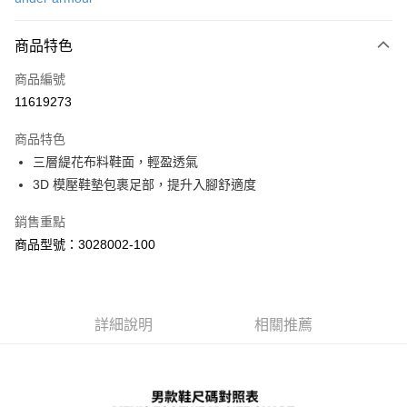
信用卡分期付款
6 期 0 利率 每期
NT$530
21家銀行
商品特色
合作金庫商業銀行
第一商業銀行
LINE Pay
商品編號
華南商業銀行
彰化商業銀行
11619273
Apple Pay
上海商業儲蓄銀行
台北富邦商業銀行
國泰世華商業銀行
兆豐國際商業銀行
商品特色
街口支付
臺灣中小企業銀行
台中商業銀行
三層緹花布料鞋面，輕盈透氣
匯豐（台灣）商業銀行
華泰商業銀行
悠遊付
3D 模壓鞋墊包裹足部，提升入腳舒適度
聯邦商業銀行
遠東國際商業銀行
元大商業銀行
永豐商業銀行
Google Pay
銷售重點
玉山商業銀行
星展（台灣）商業銀行
台新國際商業銀行
中國信託商業銀行
全盈+PAY
商品型號：3028002-100
台灣樂天信用卡公司
大哥付你分期
相關說明
【大哥付你分期使用說明】
詳細說明
相關推薦
AFTEE先享後付
1.本服務由台灣大哥大提供，台灣大哥大用戶可立即使用無須另外申請。
2.付款方式選擇「大哥付你分期」，訂單成立後會自動跳轉到大哥付的交易
相關說明
流程，驗證手機門號後，選擇欲分期的期數、繳款截止日，確認付款後即完
【關於「AFTEE先享後付」】
成交易。
ATM付款
AFTEE先享後付是「在收到商品之後才付款」的支付方式。 讓您購物簡單
3.實際核准額度、可分期數及費用金額請依後續交易確認頁面所載為準。