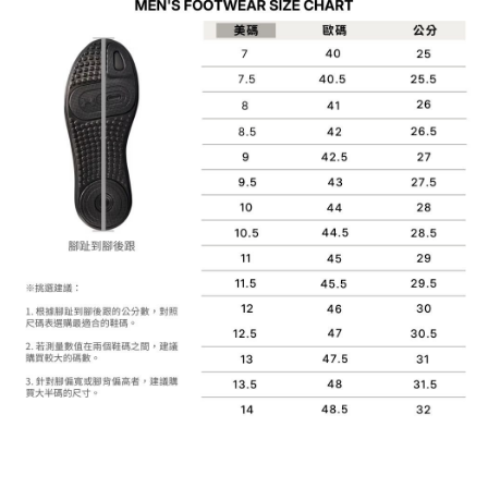
便利好安心！
4.訂單成立30分鐘內，如未前往確認交易或遇審核未通過，訂單將自動取
１．簡單：不需註冊會員、不需綁卡、不需儲值。
運送方式
消。如遇「轉專審核」未通過狀況，表示未達大哥付你分期系統評分，恕無
２．便利：只要手機號碼，簡訊認證，即可結帳。
法說明評估內容。
３．安心：先確認商品／服務後，再付款。
付款後全家取貨
【繳款方式說明】
1.分期款項不併入電信帳單，「大哥付你分期」於每月結算日後寄送繳費提
每筆NT$70，滿NT$899(含以上)免運費
【「AFTEE先享後付」結帳流程】
醒簡訊。
１．於結帳方式選擇「AFTEE先享後付」後，將跳轉至「AFTEE先享後付」
2.透過簡訊連結打開帳單後，可選擇「超商條碼／台灣大直營門市／銀行轉
付款後7-11取貨
結帳頁面，進行簡訊認證並確認金額後，即可完成結帳。
帳／街口支付／iPASS MONEY」等通路繳費。
２．訂單成立數日內，您將收到繳費通知簡訊。
每筆NT$70，滿NT$899(含以上)免運費
３．收到繳費通知簡訊後14天內，點擊此簡訊中的連結，可透過四大超商／
【注意事項】
ATM／網路銀行／等多元方式進行付款，方視為交易完成。
宅配
1.本服務係由「台灣大哥大股份有限公司」（以下簡稱本公司）所提供，讓
※ 請注意：結帳手續完成當下不需立刻繳費，但若您需要取消訂單，請聯絡
用戶於交易時，得透過本服務購買商品或服務，並由商店將買賣／分期付款
每筆NT$100，滿NT$1,000(含以上)免運費
購買商品的店家。未經商家同意取消之訂單仍視為有效，需透過AFTEE先享
買賣價金債權讓與本公司後，依約使用本公司帳單繳交帳款。
後付繳納相關費用。
2.基於同意付款使用「大哥付你分期」之契約關係目的，商店將以您的個人
京站台北店客服中心(1F星巴克旁) 即日起不提供京站紙袋，取件時
※ 交易是否成功請以「AFTEE先享後付 」之結帳頁面顯示為準，若有關於
資料（包含姓名、電話或地址）提供予台灣大哥大進項蒐集、處理及利用，
是否繳費成功／繳費後需取消欲退款等相關疑問，請聯繫「AFTEE先享後付
請自備購物袋，若需購買紙袋可現場詢問
由本公司與您本人進行分期帳單所需資料之確認、核對及更正。
客戶支援中心」
https://netprotections.freshdesk.com/support/home
3.完整用戶服務條款，請詳閱以下連結：
https://oppay.tw/userRule
免運費
【注意事項】
１．透過由恩沛科技股份有限公司提供之「AFTEE先享後付」服務完成之交
易，需依本服務之必要範圍內提供個人資料，並將交易相關給付款項請求債
權轉讓予恩沛科技股份有限公司。
２．關於個人資料處理事宜，請瀏覽以下網址：
https://aftee.tw/terms/#terms3
３．未成年的使用者請事先徵得法定代理人或監護人之同意方可使用