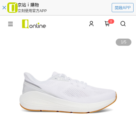
京站ｉ購物
開啟APP
立刻使用官方APP
0
1
/
5