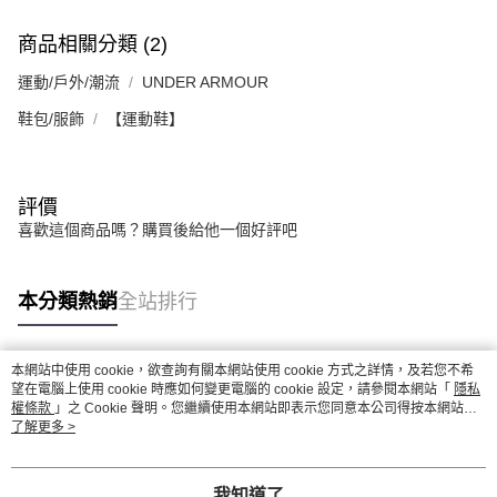
商品相關分類 (2)
運動/戶外/潮流
UNDER ARMOUR
鞋包/服飾
【運動鞋】
評價
喜歡這個商品嗎？購買後給他一個好評吧
本分類熱銷
全站排行
本網站中使用 cookie，欲查詢有關本網站使用 cookie 方式之詳情，及若您不希
熱門標籤
望在電腦上使用 cookie 時應如何變更電腦的 cookie 設定，請參閱本網站「
隱私
權條款
」之 Cookie 聲明。您繼續使用本網站即表示您同意本公司得按本網站使
用條款之 Cookie 聲明使用 cookie。
了解更多 >
我知道了