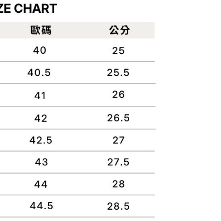
費通知簡訊後14天內，點擊此簡訊中的連結，可透過四大超商
0，滿NT$899(含以上)免運費
項】
網路銀行／等多元方式進行付款，方視為交易完成。
係由「台灣大哥大股份有限公司」（以下簡稱本公司）所提供，讓
：結帳手續完成當下不需立刻繳費，但若您需要取消訂單，請聯
易時，得透過本服務購買商品或服務，並由商店將買賣／分期付
的店家。未經商家同意取消之訂單仍視為有效，需透過AFTEE
金債權讓與本公司後，依約使用本公司帳單繳交帳款。
繳納相關費用。
00，滿NT$1,000(含以上)免運費
意付款使用「大哥付你分期」之契約關係目的，商店將以您的個人
否成功請以「AFTEE先享後付 」之結帳頁面顯示為準，若有關於
含姓名、電話或地址）提供予台灣大哥大進項蒐集、處理及利
功／繳費後需取消欲退款等相關疑問，請聯繫「AFTEE先享後
客服中心(1F星巴克旁) 即日起不提供京站紙袋，取件時
公司與您本人進行分期帳單所需資料之確認、核對及更正。
援中心」
https://netprotections.freshdesk.com/support/home
物袋，若需購買紙袋可現場詢問
戶服務條款，請詳閱以下連結：
https://oppay.tw/userRule
項】
恩沛科技股份有限公司提供之「AFTEE先享後付」服務完成之
依本服務之必要範圍內提供個人資料，並將交易相關給付款項請
讓予恩沛科技股份有限公司。
個人資料處理事宜，請瀏覽以下網址：
ee.tw/terms/#terms3
年的使用者請事先徵得法定代理人或監護人之同意方可使用
E先享後付」，若未經同意申辦者引起之損失，本公司不負相關責
AFTEE先享後付」時，將依據個別帳號之用戶狀況，依本公司
核予不同之上限額度；若仍有額度不足之情形，本公司將視審查
用戶進行身份認證。
一人註冊多個帳號或使用他人資訊註冊。若發現惡意使用之情
科技股份有限公司將有權停止該用戶之使用額度並採取法律行