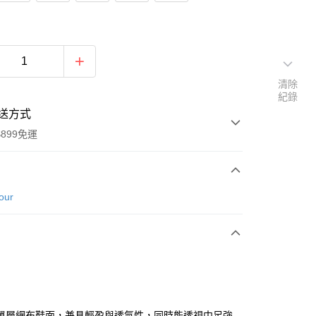
清除
紀錄
送方式
899免運
次付款
our
期付款
0 利率 每期
NT$530
21家銀行
庫商業銀行
第一商業銀行
業銀行
彰化商業銀行
業儲蓄銀行
台北富邦商業銀行
華商業銀行
兆豐國際商業銀行
單層網布鞋面，兼具輕盈與透氣性，同時能透視中足強