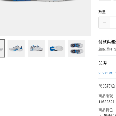
數量
付款與運
超取滿NT$
付款方式
品牌
信用卡一
under arm
信用卡分
商品特色
6 期 
商品編號
合作金
LINE Pay
11622321
華南商
Apple Pay
上海商
商品特色
國泰世
半透明