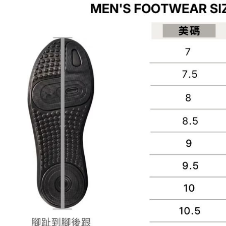
３．收到繳
每筆NT$7
【注意事
／ATM／
1.本服務
※ 請注意
宅配
用戶於交
絡購買商品
款買賣價
先享後付
每筆NT$1
2.基於同
※ 交易是
資料（包
是否繳費成
京站台北店
用，由本
付客戶支
請自備購
3.完整用
免運費
【注意事
１．透過由
交易，需
求債權轉
２．關於
https://aft
３．未成
「AFTE
任。
４．使用「
即時審查
結果請求
５．嚴禁
形，恩沛
動。