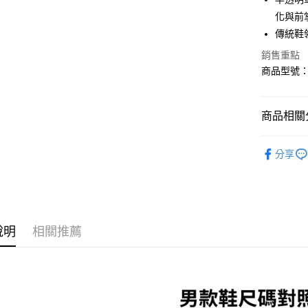
街口支付
臺灣中
化與前
匯豐（
悠遊付
傳統鞋
聯邦商
元大商
銷售重點
Google Pa
玉山商
商品型號：6
台新國
全盈+PAY
台灣樂
大哥付你
商品相關分
相關說明
【大哥付
運動/戶外
AFTEE先
1.本服務
分享
2.付款方
鞋包/服飾
相關說明
流程，驗
【關於「A
ATM付款
完成交易
AFTEE
3.實際核
便利好安
4.訂單成
１．簡單
消。如遇
２．便利
說明
相關推薦
運送方式
無法說明
３．安心
【繳款方
付款後全
1.分期款
【「AFT
醒簡訊。
每筆NT$7
１．於結帳
2.透過簡
付」結帳
帳／街口支
付款後7-1
２．訂單