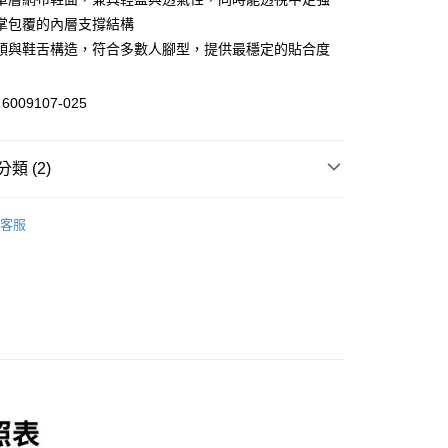
小企業銀行
台中商業銀行
掌包覆的內層支撐結構
台灣）商業銀行
華泰商業銀行
領與鞋舌構造，符合多數人腳型，提供最穩定的貼合度
業銀行
遠東國際商業銀行
業銀行
永豐商業銀行
y
業銀行
星展（台灣）商業銀行
009107-025
際商業銀行
中國信託商業銀行
天信用卡公司
分期
類 (2)
你分期使用說明】
/潮流
UNDER ARMOUR
享後付
由台灣大哥大提供，台灣大哥大用戶可立即使用無須另外申請。
客服
式選擇「大哥付你分期」，訂單成立後會自動跳轉到大哥付的交易
【運動鞋】
證手機門號後，選擇欲分期的期數、繳款截止日，確認付款後即
FTEE先享後付」】
。
先享後付是「在收到商品之後才付款」的支付方式。 讓您購物簡單
准額度、可分期數及費用金額請依後續交易確認頁面所載為準。
心！
立30分鐘內，如未前往確認交易或遇審核未通過，訂單將自動取
：不需註冊會員、不需綁卡、不需儲值。
「轉專審核」未通過狀況，表示未達大哥付你分期系統評分，恕
：只要手機號碼，簡訊認證，即可結帳。
評估內容。
：先確認商品／服務後，再付款。
式說明】
家取貨
項不併入電信帳單，「大哥付你分期」於每月結算日後寄送繳費提
EE先享後付」結帳流程】
0，滿NT$899(含以上)免運費
方式選擇「AFTEE先享後付」後，將跳轉至「AFTEE先享後
訊連結打開帳單後，可選擇「超商條碼／台灣大直營門市／銀行轉
頁面，進行簡訊認證並確認金額後，即可完成結帳。
付／iPASS MONEY」等通路繳費。
1取貨
成立數日內，您將收到繳費通知簡訊。