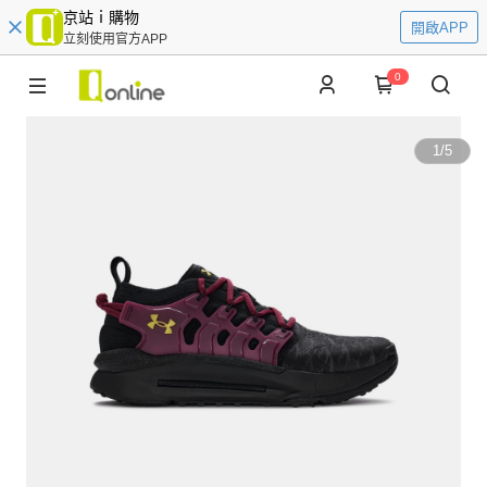
京站ｉ購物
開啟APP
立刻使用官方APP
0
1
/
5