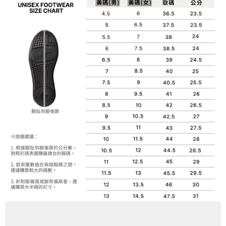
便利好安心！
4.訂單成立30分鐘內，如未前往確認交易或遇審核未通過，訂單將自動取
１．簡單：不需註冊會員、不需綁卡、不需儲值。
運送方式
消。如遇「轉專審核」未通過狀況，表示未達大哥付你分期系統評分，恕無
２．便利：只要手機號碼，簡訊認證，即可結帳。
法說明評估內容。
３．安心：先確認商品／服務後，再付款。
付款後全家取貨
【繳款方式說明】
1.分期款項不併入電信帳單，「大哥付你分期」於每月結算日後寄送繳費提
每筆NT$70，滿NT$899(含以上)免運費
【「AFTEE先享後付」結帳流程】
醒簡訊。
１．於結帳方式選擇「AFTEE先享後付」後，將跳轉至「AFTEE先享後付」
2.透過簡訊連結打開帳單後，可選擇「超商條碼／台灣大直營門市／銀行轉
付款後7-11取貨
結帳頁面，進行簡訊認證並確認金額後，即可完成結帳。
帳／街口支付／iPASS MONEY」等通路繳費。
２．訂單成立數日內，您將收到繳費通知簡訊。
每筆NT$70，滿NT$899(含以上)免運費
３．收到繳費通知簡訊後14天內，點擊此簡訊中的連結，可透過四大超商／
【注意事項】
ATM／網路銀行／等多元方式進行付款，方視為交易完成。
宅配
1.本服務係由「台灣大哥大股份有限公司」（以下簡稱本公司）所提供，讓
※ 請注意：結帳手續完成當下不需立刻繳費，但若您需要取消訂單，請聯絡
用戶於交易時，得透過本服務購買商品或服務，並由商店將買賣／分期付款
每筆NT$100，滿NT$1,000(含以上)免運費
購買商品的店家。未經商家同意取消之訂單仍視為有效，需透過AFTEE先享
買賣價金債權讓與本公司後，依約使用本公司帳單繳交帳款。
後付繳納相關費用。
2.基於同意付款使用「大哥付你分期」之契約關係目的，商店將以您的個人
京站台北店客服中心(1F星巴克旁) 即日起不提供京站紙袋，取件時
※ 交易是否成功請以「AFTEE先享後付 」之結帳頁面顯示為準，若有關於
資料（包含姓名、電話或地址）提供予台灣大哥大進項蒐集、處理及利用，
是否繳費成功／繳費後需取消欲退款等相關疑問，請聯繫「AFTEE先享後付
請自備購物袋，若需購買紙袋可現場詢問
由本公司與您本人進行分期帳單所需資料之確認、核對及更正。
客戶支援中心」
https://netprotections.freshdesk.com/support/home
3.完整用戶服務條款，請詳閱以下連結：
https://oppay.tw/userRule
免運費
【注意事項】
１．透過由恩沛科技股份有限公司提供之「AFTEE先享後付」服務完成之交
易，需依本服務之必要範圍內提供個人資料，並將交易相關給付款項請求債
權轉讓予恩沛科技股份有限公司。
２．關於個人資料處理事宜，請瀏覽以下網址：
https://aftee.tw/terms/#terms3
３．未成年的使用者請事先徵得法定代理人或監護人之同意方可使用