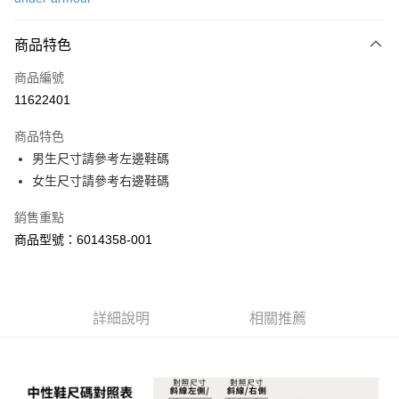
信用卡分期付款
6 期 0 利率 每期
NT$664
21家銀行
商品特色
合作金庫商業銀行
第一商業銀行
LINE Pay
商品編號
華南商業銀行
彰化商業銀行
11622401
Apple Pay
上海商業儲蓄銀行
台北富邦商業銀行
國泰世華商業銀行
兆豐國際商業銀行
商品特色
街口支付
臺灣中小企業銀行
台中商業銀行
男生尺寸請參考左邊鞋碼
匯豐（台灣）商業銀行
華泰商業銀行
悠遊付
女生尺寸請參考右邊鞋碼
聯邦商業銀行
遠東國際商業銀行
元大商業銀行
永豐商業銀行
Google Pay
銷售重點
玉山商業銀行
星展（台灣）商業銀行
台新國際商業銀行
中國信託商業銀行
全盈+PAY
商品型號：6014358-001
台灣樂天信用卡公司
大哥付你分期
相關說明
【大哥付你分期使用說明】
詳細說明
相關推薦
AFTEE先享後付
1.本服務由台灣大哥大提供，台灣大哥大用戶可立即使用無須另外申請。
2.付款方式選擇「大哥付你分期」，訂單成立後會自動跳轉到大哥付的交易
相關說明
流程，驗證手機門號後，選擇欲分期的期數、繳款截止日，確認付款後即完
【關於「AFTEE先享後付」】
成交易。
ATM付款
AFTEE先享後付是「在收到商品之後才付款」的支付方式。 讓您購物簡單
3.實際核准額度、可分期數及費用金額請依後續交易確認頁面所載為準。