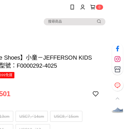
0
ve Shoes】小童－JEFFERSON KIDS
號：F0000292-4025
899免運
501
13cm
USC7／14cm
USC8／15cm