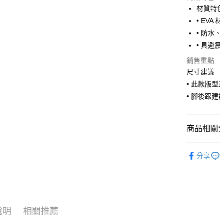
材質特
Google Pa
• EVA
• 防
全盈+PAY
• 具
大哥付你
銷售重點
相關說明
尺寸建議
【大哥付
AFTEE先
1.本服務
• 此款版
2.付款方
相關說明
• 腳後跟
流程，驗
【關於「A
ATM付款
完成交易
AFTEE
3.實際核
便利好安
4.訂單成
商品相關分
１．簡單
消。如遇
２．便利
運送方式
無法說明
３．安心
鞋包/服飾
【繳款方
分享
付款後全
1.分期款
鞋包/服飾
【「AFT
醒簡訊。
每筆NT$7
１．於結帳
2.透過簡
付」結帳
帳／街口支
付款後7-1
２．訂單
３．收到繳
每筆NT$7
【注意事
／ATM／
說明
相關推薦
1.本服務
※ 請注意