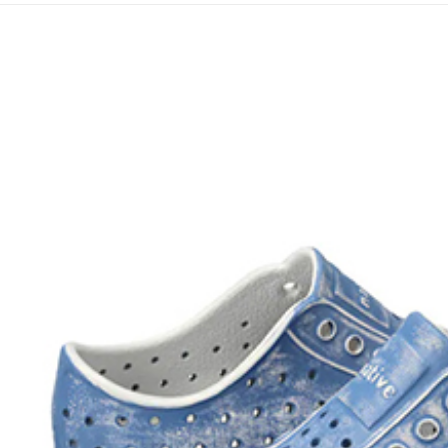
宅配
用戶於交
絡購買商品
款買賣價
先享後付
每筆NT$1
2.基於同
※ 交易是
資料（包
是否繳費成
京站台北店
用，由本
付客戶支
請自備購
3.完整用
免運費
【注意事
１．透過由
交易，需
求債權轉
２．關於
https://aft
３．未成
「AFTE
任。
４．使用「
即時審查
結果請求
５．嚴禁
形，恩沛
動。