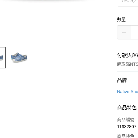
USC9／
數量
付款與運
超取滿NT$
付款方式
品牌
信用卡一
Native Sh
LINE Pay
商品特色
Apple Pay
商品編號
街口支付
11632807
商品特色
悠遊付