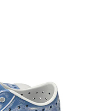
易時，得透過本服務購買商品或服務，並由商店將買賣／分期付
的店家。未經商家同意取消之訂單仍視為有效，需透過AFTEE
金債權讓與本公司後，依約使用本公司帳單繳交帳款。
繳納相關費用。
00，滿NT$1,000(含以上)免運費
意付款使用「大哥付你分期」之契約關係目的，商店將以您的個人
否成功請以「AFTEE先享後付 」之結帳頁面顯示為準，若有關於
含姓名、電話或地址）提供予台灣大哥大進項蒐集、處理及利
功／繳費後需取消欲退款等相關疑問，請聯繫「AFTEE先享後
客服中心(1F星巴克旁) 即日起不提供京站紙袋，取件時
公司與您本人進行分期帳單所需資料之確認、核對及更正。
援中心」
https://netprotections.freshdesk.com/support/home
物袋，若需購買紙袋可現場詢問
戶服務條款，請詳閱以下連結：
https://oppay.tw/userRule
項】
恩沛科技股份有限公司提供之「AFTEE先享後付」服務完成之
依本服務之必要範圍內提供個人資料，並將交易相關給付款項請
讓予恩沛科技股份有限公司。
個人資料處理事宜，請瀏覽以下網址：
ee.tw/terms/#terms3
年的使用者請事先徵得法定代理人或監護人之同意方可使用
E先享後付」，若未經同意申辦者引起之損失，本公司不負相關責
AFTEE先享後付」時，將依據個別帳號之用戶狀況，依本公司
核予不同之上限額度；若仍有額度不足之情形，本公司將視審查
用戶進行身份認證。
一人註冊多個帳號或使用他人資訊註冊。若發現惡意使用之情
科技股份有限公司將有權停止該用戶之使用額度並採取法律行