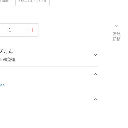
16cm
USC10／17cm
清除
紀錄
送方式
899免運
次付款
oes