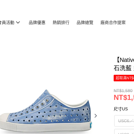
會員活動
品牌優惠
熱銷排行
品牌總覽
廠商合作提案
【Nati
石洗藍 型
超取滿NT$
NT$1,580
NT$1,
尺寸US
USC6／