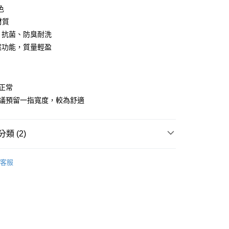
色
y
 材質
水、抗菌、防臭耐洗
避震功能，質量輕盈
分期
你分期使用說明】
享後付
由台灣大哥大提供，台灣大哥大用戶可立即使用無須另外申請。
型正常
式選擇「大哥付你分期」，訂單成立後會自動跳轉到大哥付的交易
建議預留一指寬度，較為舒適
證手機門號後，選擇欲分期的期數、繳款截止日，確認付款後即
FTEE先享後付」】
。
先享後付是「在收到商品之後才付款」的支付方式。 讓您購物簡單
准額度、可分期數及費用金額請依後續交易確認頁面所載為準。
心！
立30分鐘內，如未前往確認交易或遇審核未通過，訂單將自動取
類 (2)
：不需註冊會員、不需綁卡、不需儲值。
「轉專審核」未通過狀況，表示未達大哥付你分期系統評分，恕
：只要手機號碼，簡訊認證，即可結帳。
評估內容。
：先確認商品／服務後，再付款。
Native Shoes
式說明】
客服
家取貨
項不併入電信帳單，「大哥付你分期」於每月結算日後寄送繳費提
【童鞋】
EE先享後付」結帳流程】
0，滿NT$899(含以上)免運費
方式選擇「AFTEE先享後付」後，將跳轉至「AFTEE先享後
訊連結打開帳單後，可選擇「超商條碼／台灣大直營門市／銀行轉
頁面，進行簡訊認證並確認金額後，即可完成結帳。
付／iPASS MONEY」等通路繳費。
1取貨
成立數日內，您將收到繳費通知簡訊。
費通知簡訊後14天內，點擊此簡訊中的連結，可透過四大超商
0，滿NT$899(含以上)免運費
項】
網路銀行／等多元方式進行付款，方視為交易完成。
係由「台灣大哥大股份有限公司」（以下簡稱本公司）所提供，讓
：結帳手續完成當下不需立刻繳費，但若您需要取消訂單，請聯