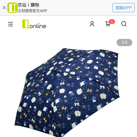
京站ｉ購物
開啟APP
立刻使用官方APP
0
1
/
3