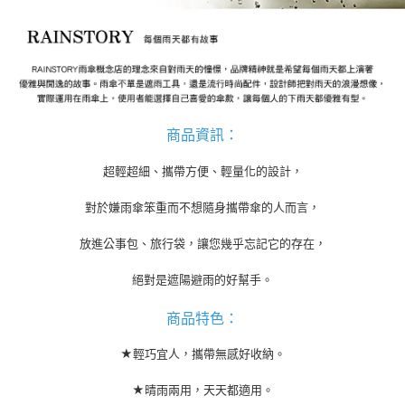
付款後7-11取貨
結帳頁面，進行簡訊認證並確認金額後，即可完成結帳。
帳／街口支付／iPASS MONEY」等通路繳費。
２．訂單成立數日內，您將收到繳費通知簡訊。
每筆NT$70，滿NT$899(含以上)免運費
３．收到繳費通知簡訊後14天內，點擊此簡訊中的連結，可透過四大超商／
【注意事項】
ATM／網路銀行／等多元方式進行付款，方視為交易完成。
宅配
1.本服務係由「台灣大哥大股份有限公司」（以下簡稱本公司）所提供，讓
※ 請注意：結帳手續完成當下不需立刻繳費，但若您需要取消訂單，請聯絡
用戶於交易時，得透過本服務購買商品或服務，並由商店將買賣／分期付款
每筆NT$100，滿NT$1,000(含以上)免運費
購買商品的店家。未經商家同意取消之訂單仍視為有效，需透過AFTEE先享
買賣價金債權讓與本公司後，依約使用本公司帳單繳交帳款。
後付繳納相關費用。
2.基於同意付款使用「大哥付你分期」之契約關係目的，商店將以您的個人
京站台北店客服中心(1F星巴克旁) 即日起不提供京站紙袋，取件時
※ 交易是否成功請以「AFTEE先享後付 」之結帳頁面顯示為準，若有關於
資料（包含姓名、電話或地址）提供予台灣大哥大進項蒐集、處理及利用，
商品資訊
：
是否繳費成功／繳費後需取消欲退款等相關疑問，請聯繫「AFTEE先享後付
請自備購物袋，若需購買紙袋可現場詢問
由本公司與您本人進行分期帳單所需資料之確認、核對及更正。
客戶支援中心」
https://netprotections.freshdesk.com/support/home
3.完整用戶服務條款，請詳閱以下連結：
https://oppay.tw/userRule
免運費
超輕超細、攜帶方便、輕量化的設計，
【注意事項】
１．透過由恩沛科技股份有限公司提供之「AFTEE先享後付」服務完成之交
對於嫌雨傘笨重而不想隨身攜帶傘的人而言，
易，需依本服務之必要範圍內提供個人資料，並將交易相關給付款項請求債
權轉讓予恩沛科技股份有限公司。
放進公事包、旅行袋，讓您幾乎忘記它的存在，
２．關於個人資料處理事宜，請瀏覽以下網址：
https://aftee.tw/terms/#terms3
絕對是遮陽避雨的好幫手。
３．未成年的使用者請事先徵得法定代理人或監護人之同意方可使用
「AFTEE先享後付」，若未經同意申辦者引起之損失，本公司不負相關責
任。
商品特色：
４．使用「AFTEE先享後付」時，將依據個別帳號之用戶狀況，依本公司即
時審查核予不同之上限額度；若仍有額度不足之情形，本公司將視審查結果
★輕巧宜人，攜帶無感好收納。
請求用戶進行身份認證。
５．嚴禁一人註冊多個帳號或使用他人資訊註冊。若發現惡意使用之情形，
★晴雨兩用，天天都適用。
恩沛科技股份有限公司將有權停止該用戶之使用額度並採取法律行動。