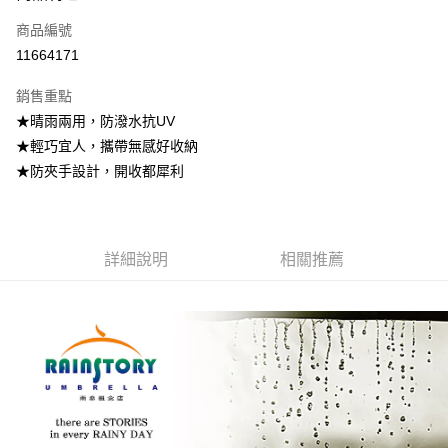
商品編號
街口支付
11664171
悠遊付
銷售重點
Google Pay
★晴雨兩用，防潑水抗UV
全盈+PAY
★輕巧宜人，攜帶無感好收納
★防夾手設計，開收都犀利
大哥付你分期
相關說明
【大哥付你分期使用說明】
AFTEE先享後付
1.本服務由台灣大哥大提供，台灣大哥大用戶可立即使用無須另外申請。
詳細說明
相關推薦
2.付款方式選擇「大哥付你分期」，訂單成立後會自動跳轉到大哥付的交易
相關說明
流程，驗證手機門號後，選擇欲分期的期數、繳款截止日，確認付款後即完
【關於「AFTEE先享後付」】
成交易。
ATM付款
AFTEE先享後付是「在收到商品之後才付款」的支付方式。 讓您購物簡單
3.實際核准額度、可分期數及費用金額請依後續交易確認頁面所載為準。
便利好安心！
4.訂單成立30分鐘內，如未前往確認交易或遇審核未通過，訂單將自動取
１．簡單：不需註冊會員、不需綁卡、不需儲值。
運送方式
消。如遇「轉專審核」未通過狀況，表示未達大哥付你分期系統評分，恕無
２．便利：只要手機號碼，簡訊認證，即可結帳。
法說明評估內容。
３．安心：先確認商品／服務後，再付款。
付款後全家取貨
【繳款方式說明】
1.分期款項不併入電信帳單，「大哥付你分期」於每月結算日後寄送繳費提
每筆NT$70，滿NT$899(含以上)免運費
【「AFTEE先享後付」結帳流程】
醒簡訊。
１．於結帳方式選擇「AFTEE先享後付」後，將跳轉至「AFTEE先享後付」
2.透過簡訊連結打開帳單後，可選擇「超商條碼／台灣大直營門市／銀行轉