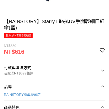
【RAINSTORY】Starry Life抗UV手開輕細口紅
傘(藍)
超取滿NT$899免運
NT$880
NT$616
付款與運送方式
超取滿NT$899免運
付款方式
品牌
信用卡一次付款
RAINSTORY雨傘概念店
LINE Pay
商品特色
Apple Pay