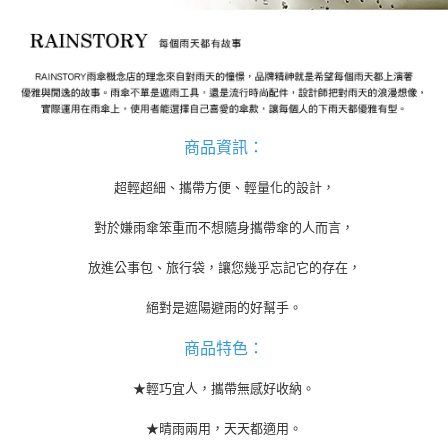
付款後7-11取貨
結帳頁面，進行簡訊認證並確認金額後，即可完成結帳。
帳／街口支付／iPASS MONEY」等通路繳費。
２．訂單成立數日內，您將收到繳費通知簡訊。
每筆NT$70，滿NT$899(含以上)免運費
３．收到繳費通知簡訊後14天內，點擊此簡訊中的連結，可透過四大超商／
【注意事項】
ATM／網路銀行／等多元方式進行付款，方視為交易完成。
宅配
1.本服務係由「台灣大哥大股份有限公司」（以下簡稱本公司）所提供，讓
※ 請注意：結帳手續完成當下不需立刻繳費，但若您需要取消訂單，請聯絡
用戶於交易時，得透過本服務購買商品或服務，並由商店將買賣／分期付款
每筆NT$100，滿NT$1,000(含以上)免運費
購買商品的店家。未經商家同意取消之訂單仍視為有效，需透過AFTEE先享
買賣價金債權讓與本公司後，依約使用本公司帳單繳交帳款。
後付繳納相關費用。
2.基於同意付款使用「大哥付你分期」之契約關係目的，商店將以您的個人
京站台北店客服中心(1F星巴克旁) 即日起不提供京站紙袋，取件時
※ 交易是否成功請以「AFTEE先享後付 」之結帳頁面顯示為準，若有關於
資料（包含姓名、電話或地址）提供予台灣大哥大進項蒐集、處理及利用，
商品資訊
：
是否繳費成功／繳費後需取消欲退款等相關疑問，請聯繫「AFTEE先享後付
請自備購物袋，若需購買紙袋可現場詢問
由本公司與您本人進行分期帳單所需資料之確認、核對及更正。
客戶支援中心」
https://netprotections.freshdesk.com/support/home
3.完整用戶服務條款，請詳閱以下連結：
https://oppay.tw/userRule
免運費
超輕超細、攜帶方便、輕量化的設計，
【注意事項】
１．透過由恩沛科技股份有限公司提供之「AFTEE先享後付」服務完成之交
對於嫌雨傘笨重而不想隨身攜帶傘的人而言，
易，需依本服務之必要範圍內提供個人資料，並將交易相關給付款項請求債
權轉讓予恩沛科技股份有限公司。
放進公事包、旅行袋，讓您幾乎忘記它的存在，
２．關於個人資料處理事宜，請瀏覽以下網址：
https://aftee.tw/terms/#terms3
絕對是遮陽避雨的好幫手。
３．未成年的使用者請事先徵得法定代理人或監護人之同意方可使用
「AFTEE先享後付」，若未經同意申辦者引起之損失，本公司不負相關責
任。
商品特色：
４．使用「AFTEE先享後付」時，將依據個別帳號之用戶狀況，依本公司即
時審查核予不同之上限額度；若仍有額度不足之情形，本公司將視審查結果
★輕巧宜人，攜帶無感好收納。
請求用戶進行身份認證。
５．嚴禁一人註冊多個帳號或使用他人資訊註冊。若發現惡意使用之情形，
★晴雨兩用，天天都適用。
恩沛科技股份有限公司將有權停止該用戶之使用額度並採取法律行動。