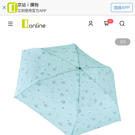
京站ｉ購物
開啟APP
立刻使用官方APP
0
1
/
3