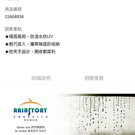
商品編號
街口支付
11664834
悠遊付
銷售重點
Google Pay
★晴雨兩用，防潑水抗UV
全盈+PAY
★輕巧宜人，攜帶無感好收納
★防夾手設計，開收都犀利
大哥付你分期
相關說明
【大哥付你分期使用說明】
AFTEE先享後付
1.本服務由台灣大哥大提供，台灣大哥大用戶可立即使用無須另外申請。
詳細說明
相關推薦
2.付款方式選擇「大哥付你分期」，訂單成立後會自動跳轉到大哥付的交易
相關說明
流程，驗證手機門號後，選擇欲分期的期數、繳款截止日，確認付款後即完
【關於「AFTEE先享後付」】
成交易。
ATM付款
AFTEE先享後付是「在收到商品之後才付款」的支付方式。 讓您購物簡單
3.實際核准額度、可分期數及費用金額請依後續交易確認頁面所載為準。
便利好安心！
4.訂單成立30分鐘內，如未前往確認交易或遇審核未通過，訂單將自動取
１．簡單：不需註冊會員、不需綁卡、不需儲值。
運送方式
消。如遇「轉專審核」未通過狀況，表示未達大哥付你分期系統評分，恕無
２．便利：只要手機號碼，簡訊認證，即可結帳。
法說明評估內容。
３．安心：先確認商品／服務後，再付款。
付款後全家取貨
【繳款方式說明】
1.分期款項不併入電信帳單，「大哥付你分期」於每月結算日後寄送繳費提
每筆NT$70，滿NT$899(含以上)免運費
【「AFTEE先享後付」結帳流程】
醒簡訊。
１．於結帳方式選擇「AFTEE先享後付」後，將跳轉至「AFTEE先享後付」
2.透過簡訊連結打開帳單後，可選擇「超商條碼／台灣大直營門市／銀行轉