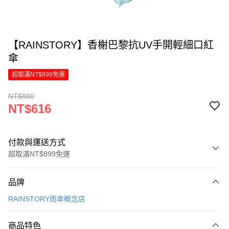
【RAINSTORY】香榭巴黎抗UV手開輕細口紅
傘
超取滿NT$899免運
NT$880
NT$616
付款與運送方式
超取滿NT$899免運
付款方式
品牌
信用卡一次付款
RAINSTORY雨傘概念店
LINE Pay
商品特色
Apple Pay