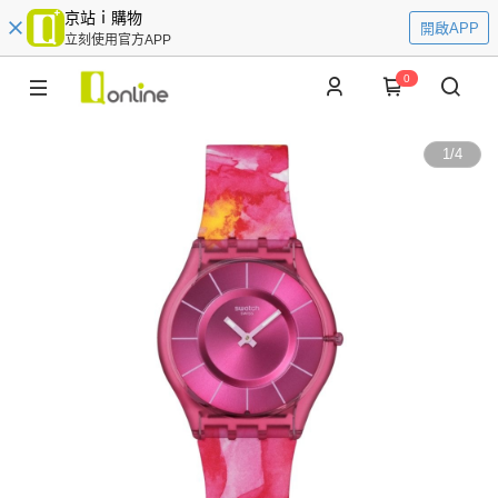
京站ｉ購物
開啟APP
立刻使用官方APP
0
1
/
4