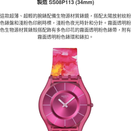
製造 SS08P113 (34mm)
1.分期款項不併入電信帳單，「大哥付你分期」於每月結算日後寄送繳費提
每筆NT$70，滿NT$899(含以上)免運費
【「AFTEE先享後付」結帳流程】
醒簡訊。
１．於結帳方式選擇「AFTEE先享後付」後，將跳轉至「AFTEE先享後付」
這款超薄、超輕的腕錶配備生物源材質錶鏡，搭配太陽放射紋粉
2.透過簡訊連結打開帳單後，可選擇「超商條碼／台灣大直營門市／銀行轉
付款後7-11取貨
結帳頁面，進行簡訊認證並確認金額後，即可完成結帳。
帳／街口支付／iPASS MONEY」等通路繳費。
色錶盤和淺粉色印刷時標，淺粉色夜光時針和分針。霧面透明粉
２．訂單成立數日內，您將收到繳費通知簡訊。
每筆NT$70，滿NT$899(含以上)免運費
３．收到繳費通知簡訊後14天內，點擊此簡訊中的連結，可透過四大超商／
色生物源材質錶殼搭配飾有多色印花的霧面透明粉色錶帶，附有
【注意事項】
ATM／網路銀行／等多元方式進行付款，方視為交易完成。
宅配
霧面透明粉色錶環和錶扣。
1.本服務係由「台灣大哥大股份有限公司」（以下簡稱本公司）所提供，讓
※ 請注意：結帳手續完成當下不需立刻繳費，但若您需要取消訂單，請聯絡
用戶於交易時，得透過本服務購買商品或服務，並由商店將買賣／分期付款
每筆NT$100，滿NT$1,000(含以上)免運費
購買商品的店家。未經商家同意取消之訂單仍視為有效，需透過AFTEE先享
買賣價金債權讓與本公司後，依約使用本公司帳單繳交帳款。
後付繳納相關費用。
2.基於同意付款使用「大哥付你分期」之契約關係目的，商店將以您的個人
京站台北店客服中心(1F星巴克旁) 即日起不提供京站紙袋，取件時
※ 交易是否成功請以「AFTEE先享後付 」之結帳頁面顯示為準，若有關於
資料（包含姓名、電話或地址）提供予台灣大哥大進項蒐集、處理及利用，
是否繳費成功／繳費後需取消欲退款等相關疑問，請聯繫「AFTEE先享後付
請自備購物袋，若需購買紙袋可現場詢問
由本公司與您本人進行分期帳單所需資料之確認、核對及更正。
客戶支援中心」
https://netprotections.freshdesk.com/support/home
3.完整用戶服務條款，請詳閱以下連結：
https://oppay.tw/userRule
免運費
【注意事項】
１．透過由恩沛科技股份有限公司提供之「AFTEE先享後付」服務完成之交
易，需依本服務之必要範圍內提供個人資料，並將交易相關給付款項請求債
權轉讓予恩沛科技股份有限公司。
２．關於個人資料處理事宜，請瀏覽以下網址：
https://aftee.tw/terms/#terms3
３．未成年的使用者請事先徵得法定代理人或監護人之同意方可使用
「AFTEE先享後付」，若未經同意申辦者引起之損失，本公司不負相關責
任。
４．使用「AFTEE先享後付」時，將依據個別帳號之用戶狀況，依本公司即
時審查核予不同之上限額度；若仍有額度不足之情形，本公司將視審查結果