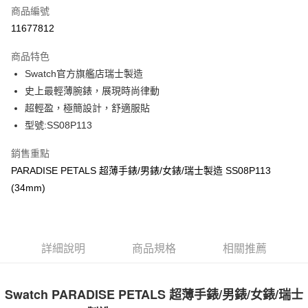
合作金庫商業銀行
第一商業銀行
LINE Pay
商品編號
華南商業銀行
彰化商業銀行
11677812
Apple Pay
上海商業儲蓄銀行
台北富邦商業銀行
國泰世華商業銀行
兆豐國際商業銀行
商品特色
街口支付
臺灣中小企業銀行
台中商業銀行
Swatch官方旗艦店瑞士製造
匯豐（台灣）商業銀行
華泰商業銀行
悠遊付
史上最輕薄腕錶，展現時尚律動
聯邦商業銀行
遠東國際商業銀行
元大商業銀行
永豐商業銀行
超輕盈，極簡設計，舒適服貼
Google Pay
玉山商業銀行
星展（台灣）商業銀行
型號:SS08P113
台新國際商業銀行
中國信託商業銀行
全盈+PAY
台灣樂天信用卡公司
銷售重點
大哥付你分期
PARADISE PETALS 超薄手錶/男錶/女錶/瑞士製造 SS08P113
相關說明
(34mm)
【大哥付你分期使用說明】
AFTEE先享後付
1.本服務由台灣大哥大提供，台灣大哥大用戶可立即使用無須另外申請。
2.付款方式選擇「大哥付你分期」，訂單成立後會自動跳轉到大哥付的交易
相關說明
流程，驗證手機門號後，選擇欲分期的期數、繳款截止日，確認付款後即完
【關於「AFTEE先享後付」】
成交易。
ATM付款
詳細說明
商品規格
相關推薦
AFTEE先享後付是「在收到商品之後才付款」的支付方式。 讓您購物簡單
3.實際核准額度、可分期數及費用金額請依後續交易確認頁面所載為準。
便利好安心！
4.訂單成立30分鐘內，如未前往確認交易或遇審核未通過，訂單將自動取
１．簡單：不需註冊會員、不需綁卡、不需儲值。
運送方式
消。如遇「轉專審核」未通過狀況，表示未達大哥付你分期系統評分，恕無
２．便利：只要手機號碼，簡訊認證，即可結帳。
Swatch PARADISE PETALS 超薄手錶/男錶/女錶/瑞士
法說明評估內容。
３．安心：先確認商品／服務後，再付款。
付款後全家取貨
【繳款方式說明】