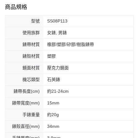
商品規格
型號
SS08P113
使用族群
女錶, 男錶
錶帶材質
橡膠/塑膠/矽膠/樹脂錶帶
錶殼材質
塑膠
鏡面材質
壓克力鏡面
機芯類型
石英錶
錶帶長度(cm)
約21-24cm
錶帶寬度(mm)
15mm
手錶重量
約20g
錶殼直徑(mm)
34mm