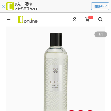
京站ｉ購物
開啟APP
立刻使用官方APP
0
1
/
3