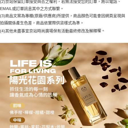
(2)京站保留訂單接受與否之權利，若無法接受您的訂單，將以電話、
【注意事項】
ATM／網路銀行／等多元方式進行付款，方視為交易完成。
宅配
1.本服務係由「台灣大哥大股份有限公司」（以下簡稱本公司）所提供，讓
EMAIL或訂單訊息其中之方式聯繫。
※ 請注意：結帳手續完成當下不需立刻繳費，但若您需要取消訂單，請聯絡
用戶於交易時，得透過本服務購買商品或服務，並由商店將買賣／分期付款
每筆NT$100，滿NT$1,000(含以上)免運費
購買商品的店家。未經商家同意取消之訂單仍視為有效，需透過AFTEE先享
(3)商品文案為專櫃(原廠/供應商)所提供，商品顏色可能會因網頁呈現與
買賣價金債權讓與本公司後，依約使用本公司帳單繳交帳款。
後付繳納相關費用。
拍攝關係產生色差，商品依實際供貨樣式為準。
2.基於同意付款使用「大哥付你分期」之契約關係目的，商店將以您的個人
京站台北店客服中心(1F星巴克旁) 即日起不提供京站紙袋，取件時
※ 交易是否成功請以「AFTEE先享後付 」之結帳頁面顯示為準，若有關於
資料（包含姓名、電話或地址）提供予台灣大哥大進項蒐集、處理及利用，
是否繳費成功／繳費後需取消欲退款等相關疑問，請聯繫「AFTEE先享後付
權。
(4)
其他未盡事宜
京站時尚廣場保有活動最終修改及解釋
請自備購物袋，若需購買紙袋可現場詢問
由本公司與您本人進行分期帳單所需資料之確認、核對及更正。
客戶支援中心」
https://netprotections.freshdesk.com/support/home
3.完整用戶服務條款，請詳閱以下連結：
https://oppay.tw/userRule
免運費
【注意事項】
１．透過由恩沛科技股份有限公司提供之「AFTEE先享後付」服務完成之交
易，需依本服務之必要範圍內提供個人資料，並將交易相關給付款項請求債
權轉讓予恩沛科技股份有限公司。
２．關於個人資料處理事宜，請瀏覽以下網址：
https://aftee.tw/terms/#terms3
３．未成年的使用者請事先徵得法定代理人或監護人之同意方可使用
「AFTEE先享後付」，若未經同意申辦者引起之損失，本公司不負相關責
任。
４．使用「AFTEE先享後付」時，將依據個別帳號之用戶狀況，依本公司即
時審查核予不同之上限額度；若仍有額度不足之情形，本公司將視審查結果
請求用戶進行身份認證。
５．嚴禁一人註冊多個帳號或使用他人資訊註冊。若發現惡意使用之情形，
恩沛科技股份有限公司將有權停止該用戶之使用額度並採取法律行動。