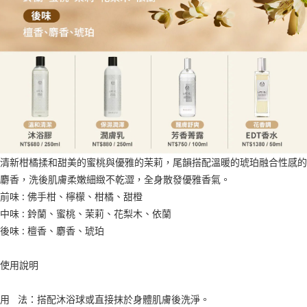
清新柑橘揉和甜美的蜜桃與優雅的茉莉，尾韻搭配溫暖的琥珀融合性感的
麝香，洗後肌膚柔嫩細緻不乾澀，全身散發優雅香氣。
前味 : 佛手柑、檸檬、柑橘、甜橙
中味 : 鈴蘭、蜜桃、茉莉、花梨木、依蘭
後味 : 檀香、麝香、琥珀
使用說明
用 法：搭配沐浴球或直接抹於身體肌膚後洗淨。