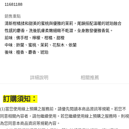
11681188
悠遊付
銷售重點
Google Pay
清新柑橘揉和甜美的蜜桃與優雅的茉莉，尾韻搭配溫暖的琥珀融合
全盈+PAY
性感的麝香，洗後肌膚柔嫩細緻不乾澀，全身散發優雅香氣。
前味 : 佛手柑、檸檬、柑橘、甜橙
大哥付你分期
中味 : 鈴蘭、蜜桃、茉莉、花梨木、依蘭
相關說明
後味 : 檀香、麝香、琥珀
【大哥付你分期使用說明】
AFTEE先享後付
1.本服務由台灣大哥大提供，台灣大哥大用戶可立即使用無須另外申請。
2.付款方式選擇「大哥付你分期」，訂單成立後會自動跳轉到大哥付的交易
相關說明
流程，驗證手機門號後，選擇欲分期的期數、繳款截止日，確認付款後即完
【關於「AFTEE先享後付」】
成交易。
ATM付款
AFTEE先享後付是「在收到商品之後才付款」的支付方式。 讓您購物簡單
詳細說明
相關推薦
3.實際核准額度、可分期數及費用金額請依後續交易確認頁面所載為準。
便利好安心！
4.訂單成立30分鐘內，如未前往確認交易或遇審核未通過，訂單將自動取
１．簡單：不需註冊會員、不需綁卡、不需儲值。
運送方式
消。如遇「轉專審核」未通過狀況，表示未達大哥付你分期系統評分，恕無
２．便利：只要手機號碼，簡訊認證，即可結帳。
法說明評估內容。
訂購須知：
３．安心：先確認商品／服務後，再付款。
付款後全家取貨
【繳款方式說明】
1.分期款項不併入電信帳單，「大哥付你分期」於每月結算日後寄送繳費提
每筆NT$70，滿NT$899(含以上)免運費
【「AFTEE先享後付」結帳流程】
(1)當您使用線上預購之服務前，請優先閱讀本商品資訊等規範。若您不
醒簡訊。
１．於結帳方式選擇「AFTEE先享後付」後，將跳轉至「AFTEE先享後付」
同意相關內容者，請勿繼續使用。若您繼續使用線上預購之服務時，則視
2.透過簡訊連結打開帳單後，可選擇「超商條碼／台灣大直營門市／銀行轉
付款後7-11取貨
結帳頁面，進行簡訊認證並確認金額後，即可完成結帳。
帳／街口支付／iPASS MONEY」等通路繳費。
為您同意本商品資訊等規範內容。
２．訂單成立數日內，您將收到繳費通知簡訊。
每筆NT$70，滿NT$899(含以上)免運費
３．收到繳費通知簡訊後14天內，點擊此簡訊中的連結，可透過四大超商／