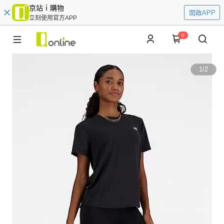
京站ｉ購物
開啟APP
立刻使用官方APP
0
1
/
2