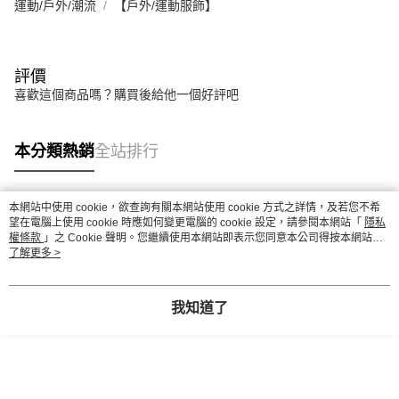
運動/戶外/潮流
【戶外/運動服飾】
評價
喜歡這個商品嗎？購買後給他一個好評吧
本分類熱銷
全站排行
本網站中使用 cookie，欲查詢有關本網站使用 cookie 方式之詳情，及若您不希
熱門標籤
望在電腦上使用 cookie 時應如何變更電腦的 cookie 設定，請參閱本網站「
隱私
權條款
」之 Cookie 聲明。您繼續使用本網站即表示您同意本公司得按本網站使
用條款之 Cookie 聲明使用 cookie。
了解更多 >
我知道了