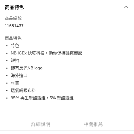
商品特色
Apple Pay
商品編號
街口支付
11681437
悠遊付
商品特色
Google Pay
特色
全盈+PAY
NB ICEx 快乾科技，助你保持酷爽體感
短袖
大哥付你分期
飾有反光NB logo
相關說明
海外進口
【大哥付你分期使用說明】
AFTEE先享後付
1.本服務由台灣大哥大提供，台灣大哥大用戶可立即使用無須另外申請。
材質
2.付款方式選擇「大哥付你分期」，訂單成立後會自動跳轉到大哥付的交易
相關說明
透氣網眼布料
流程，驗證手機門號後，選擇欲分期的期數、繳款截止日，確認付款後即完
【關於「AFTEE先享後付」】
95% 再生聚酯纖維，5% 聚酯纖維
成交易。
ATM付款
AFTEE先享後付是「在收到商品之後才付款」的支付方式。 讓您購物簡單
3.實際核准額度、可分期數及費用金額請依後續交易確認頁面所載為準。
便利好安心！
4.訂單成立30分鐘內，如未前往確認交易或遇審核未通過，訂單將自動取
１．簡單：不需註冊會員、不需綁卡、不需儲值。
運送方式
消。如遇「轉專審核」未通過狀況，表示未達大哥付你分期系統評分，恕無
２．便利：只要手機號碼，簡訊認證，即可結帳。
法說明評估內容。
３．安心：先確認商品／服務後，再付款。
詳細說明
相關推薦
付款後全家取貨
【繳款方式說明】
1.分期款項不併入電信帳單，「大哥付你分期」於每月結算日後寄送繳費提
每筆NT$70，滿NT$899(含以上)免運費
【「AFTEE先享後付」結帳流程】