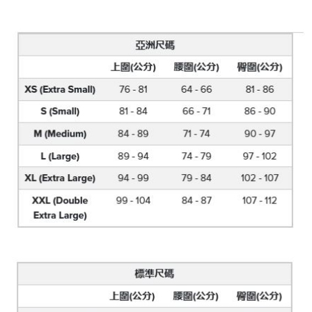
醒簡訊。
１．於結帳方式選擇「AFTEE先享後付」後，將跳轉至「AFTEE先享後付」
2.透過簡訊連結打開帳單後，可選擇「超商條碼／台灣大直營門市／銀行轉
付款後7-11取貨
結帳頁面，進行簡訊認證並確認金額後，即可完成結帳。
帳／街口支付／iPASS MONEY」等通路繳費。
２．訂單成立數日內，您將收到繳費通知簡訊。
每筆NT$70，滿NT$899(含以上)免運費
３．收到繳費通知簡訊後14天內，點擊此簡訊中的連結，可透過四大超商／
【注意事項】
ATM／網路銀行／等多元方式進行付款，方視為交易完成。
宅配
1.本服務係由「台灣大哥大股份有限公司」（以下簡稱本公司）所提供，讓
※ 請注意：結帳手續完成當下不需立刻繳費，但若您需要取消訂單，請聯絡
用戶於交易時，得透過本服務購買商品或服務，並由商店將買賣／分期付款
每筆NT$100，滿NT$1,000(含以上)免運費
購買商品的店家。未經商家同意取消之訂單仍視為有效，需透過AFTEE先享
買賣價金債權讓與本公司後，依約使用本公司帳單繳交帳款。
後付繳納相關費用。
2.基於同意付款使用「大哥付你分期」之契約關係目的，商店將以您的個人
京站台北店客服中心(1F星巴克旁) 即日起不提供京站紙袋，取件時
※ 交易是否成功請以「AFTEE先享後付 」之結帳頁面顯示為準，若有關於
資料（包含姓名、電話或地址）提供予台灣大哥大進項蒐集、處理及利用，
是否繳費成功／繳費後需取消欲退款等相關疑問，請聯繫「AFTEE先享後付
請自備購物袋，若需購買紙袋可現場詢問
由本公司與您本人進行分期帳單所需資料之確認、核對及更正。
客戶支援中心」
https://netprotections.freshdesk.com/support/home
3.完整用戶服務條款，請詳閱以下連結：
https://oppay.tw/userRule
免運費
【注意事項】
１．透過由恩沛科技股份有限公司提供之「AFTEE先享後付」服務完成之交
易，需依本服務之必要範圍內提供個人資料，並將交易相關給付款項請求債
權轉讓予恩沛科技股份有限公司。
２．關於個人資料處理事宜，請瀏覽以下網址：
https://aftee.tw/terms/#terms3
３．未成年的使用者請事先徵得法定代理人或監護人之同意方可使用
「AFTEE先享後付」，若未經同意申辦者引起之損失，本公司不負相關責
任。
４．使用「AFTEE先享後付」時，將依據個別帳號之用戶狀況，依本公司即
時審查核予不同之上限額度；若仍有額度不足之情形，本公司將視審查結果
請求用戶進行身份認證。
５．嚴禁一人註冊多個帳號或使用他人資訊註冊。若發現惡意使用之情形，