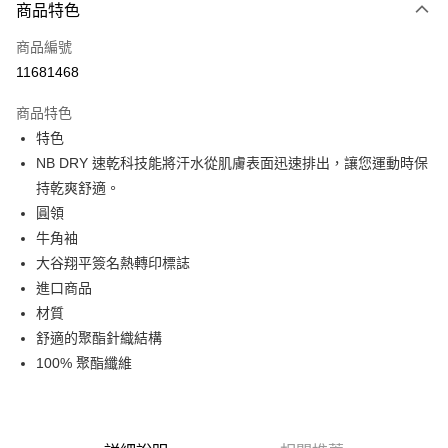
商品特色
Apple Pay
商品編號
街口支付
11681468
悠遊付
商品特色
Google Pay
特色
全盈+PAY
NB DRY 速乾科技能將汗水從肌膚表面迅速排出，讓您運動時保
持乾爽舒適。
大哥付你分期
圓領
相關說明
牛角袖
【大哥付你分期使用說明】
AFTEE先享後付
1.本服務由台灣大哥大提供，台灣大哥大用戶可立即使用無須另外申請。
大谷翔平簽名熱轉印標誌
2.付款方式選擇「大哥付你分期」，訂單成立後會自動跳轉到大哥付的交易
相關說明
進口商品
流程，驗證手機門號後，選擇欲分期的期數、繳款截止日，確認付款後即完
【關於「AFTEE先享後付」】
材質
成交易。
ATM付款
AFTEE先享後付是「在收到商品之後才付款」的支付方式。 讓您購物簡單
3.實際核准額度、可分期數及費用金額請依後續交易確認頁面所載為準。
舒適的聚酯針織結構
便利好安心！
4.訂單成立30分鐘內，如未前往確認交易或遇審核未通過，訂單將自動取
１．簡單：不需註冊會員、不需綁卡、不需儲值。
100% 聚酯纖維
運送方式
消。如遇「轉專審核」未通過狀況，表示未達大哥付你分期系統評分，恕無
２．便利：只要手機號碼，簡訊認證，即可結帳。
法說明評估內容。
３．安心：先確認商品／服務後，再付款。
付款後全家取貨
【繳款方式說明】
1.分期款項不併入電信帳單，「大哥付你分期」於每月結算日後寄送繳費提
每筆NT$70，滿NT$1,000(含以上)免運費
【「AFTEE先享後付」結帳流程】
醒簡訊。