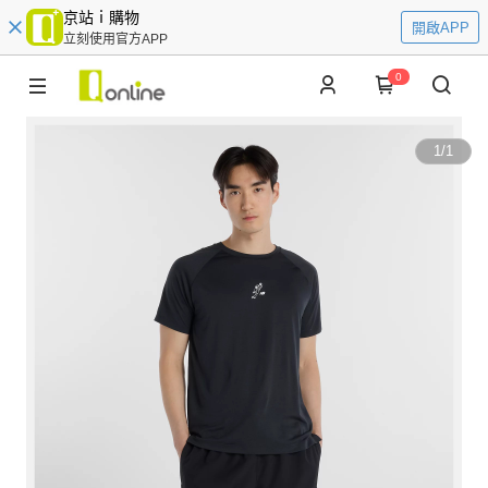
京站ｉ購物
開啟APP
立刻使用官方APP
0
1
/
1