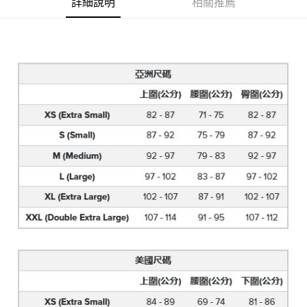
１．於結帳方式選擇「AFTEE先享後付」後，將跳轉至「AFTEE先享後付」
詳細說明
相關推薦
2.透過簡訊連結打開帳單後，可選擇「超商條碼／台灣大直營門市／銀行轉
付款後7-11取貨
結帳頁面，進行簡訊認證並確認金額後，即可完成結帳。
帳／街口支付／iPASS MONEY」等通路繳費。
２．訂單成立數日內，您將收到繳費通知簡訊。
每筆NT$70，滿NT$1,000(含以上)免運費
３．收到繳費通知簡訊後14天內，點擊此簡訊中的連結，可透過四大超商／
【注意事項】
ATM／網路銀行／等多元方式進行付款，方視為交易完成。
宅配
1.本服務係由「台灣大哥大股份有限公司」（以下簡稱本公司）所提供，讓
※ 請注意：結帳手續完成當下不需立刻繳費，但若您需要取消訂單，請聯絡
用戶於交易時，得透過本服務購買商品或服務，並由商店將買賣／分期付款
每筆NT$100，滿NT$1,200(含以上)免運費
購買商品的店家。未經商家同意取消之訂單仍視為有效，需透過AFTEE先享
買賣價金債權讓與本公司後，依約使用本公司帳單繳交帳款。
後付繳納相關費用。
2.基於同意付款使用「大哥付你分期」之契約關係目的，商店將以您的個人
京站台北店客服中心(1F星巴克旁) 即日起不提供京站紙袋，取件時
※ 交易是否成功請以「AFTEE先享後付 」之結帳頁面顯示為準，若有關於
資料（包含姓名、電話或地址）提供予台灣大哥大進項蒐集、處理及利用，
是否繳費成功／繳費後需取消欲退款等相關疑問，請聯繫「AFTEE先享後付
請自備購物袋，若需購買紙袋可現場詢問
由本公司與您本人進行分期帳單所需資料之確認、核對及更正。
客戶支援中心」
https://netprotections.freshdesk.com/support/home
3.完整用戶服務條款，請詳閱以下連結：
https://oppay.tw/userRule
免運費
【注意事項】
１．透過由恩沛科技股份有限公司提供之「AFTEE先享後付」服務完成之交
易，需依本服務之必要範圍內提供個人資料，並將交易相關給付款項請求債
權轉讓予恩沛科技股份有限公司。
２．關於個人資料處理事宜，請瀏覽以下網址：
https://aftee.tw/terms/#terms3
３．未成年的使用者請事先徵得法定代理人或監護人之同意方可使用
「AFTEE先享後付」，若未經同意申辦者引起之損失，本公司不負相關責
任。
４．使用「AFTEE先享後付」時，將依據個別帳號之用戶狀況，依本公司即
時審查核予不同之上限額度；若仍有額度不足之情形，本公司將視審查結果
請求用戶進行身份認證。
５．嚴禁一人註冊多個帳號或使用他人資訊註冊。若發現惡意使用之情形，