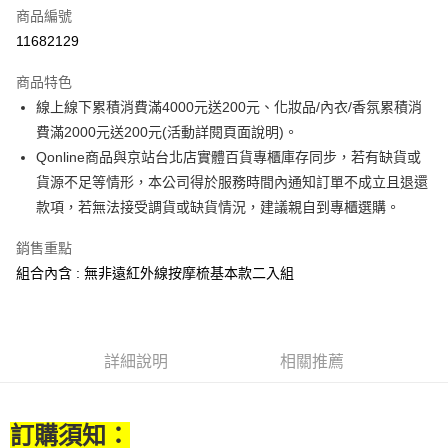
合作金庫商業銀行
第一商業銀行
LINE Pay
商品編號
華南商業銀行
彰化商業銀行
11682129
Apple Pay
上海商業儲蓄銀行
台北富邦商業銀行
國泰世華商業銀行
兆豐國際商業銀行
商品特色
街口支付
臺灣中小企業銀行
台中商業銀行
線上線下累積消費滿4000元送200元、化妝品/內衣/香氛累積消
匯豐（台灣）商業銀行
華泰商業銀行
悠遊付
費滿2000元送200元(活動詳閱頁面說明)。
聯邦商業銀行
遠東國際商業銀行
元大商業銀行
永豐商業銀行
Qonline商品與京站台北店實體百貨專櫃庫存同步，若有缺貨或
Google Pay
玉山商業銀行
星展（台灣）商業銀行
貨源不足等情形，本公司得於服務時間內通知訂單不成立且退還
台新國際商業銀行
中國信託商業銀行
全盈+PAY
款項，若無法接受調貨或缺貨情況，建議親自到專櫃選購。
台灣樂天信用卡公司
大哥付你分期
銷售重點
相關說明
組合內含 : 無非遠紅外線按摩梳基本款二入組
【大哥付你分期使用說明】
AFTEE先享後付
1.本服務由台灣大哥大提供，台灣大哥大用戶可立即使用無須另外申請。
2.付款方式選擇「大哥付你分期」，訂單成立後會自動跳轉到大哥付的交易
相關說明
流程，驗證手機門號後，選擇欲分期的期數、繳款截止日，確認付款後即完
【關於「AFTEE先享後付」】
成交易。
ATM付款
詳細說明
相關推薦
AFTEE先享後付是「在收到商品之後才付款」的支付方式。 讓您購物簡單
3.實際核准額度、可分期數及費用金額請依後續交易確認頁面所載為準。
便利好安心！
4.訂單成立30分鐘內，如未前往確認交易或遇審核未通過，訂單將自動取
１．簡單：不需註冊會員、不需綁卡、不需儲值。
運送方式
消。如遇「轉專審核」未通過狀況，表示未達大哥付你分期系統評分，恕無
２．便利：只要手機號碼，簡訊認證，即可結帳。
法說明評估內容。
訂購須知：
３．安心：先確認商品／服務後，再付款。
付款後全家取貨
【繳款方式說明】