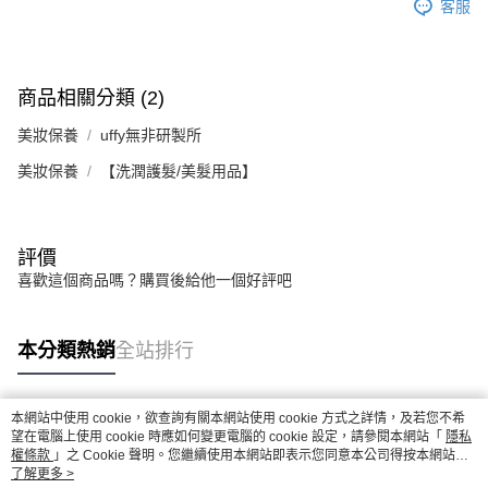
客服
商品相關分類 (2)
美妝保養
uffy無非研製所
美妝保養
【洗潤護髮/美髮用品】
評價
喜歡這個商品嗎？購買後給他一個好評吧
本分類熱銷
全站排行
本網站中使用 cookie，欲查詢有關本網站使用 cookie 方式之詳情，及若您不希
熱門標籤
望在電腦上使用 cookie 時應如何變更電腦的 cookie 設定，請參閱本網站「
隱私
權條款
」之 Cookie 聲明。您繼續使用本網站即表示您同意本公司得按本網站使
用條款之 Cookie 聲明使用 cookie。
了解更多 >