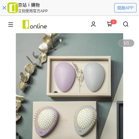
京站ｉ購物
開啟APP
立刻使用官方APP
0
1
/
1