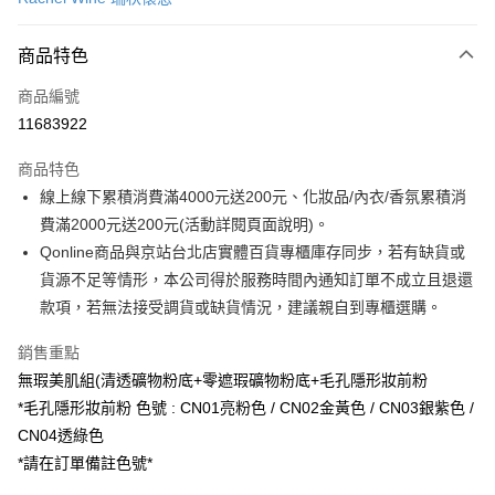
信用卡分期付款
6 期 0 利率 每期
NT$558
21家銀行
商品特色
合作金庫商業銀行
第一商業銀行
LINE Pay
商品編號
華南商業銀行
彰化商業銀行
11683922
Apple Pay
上海商業儲蓄銀行
台北富邦商業銀行
國泰世華商業銀行
兆豐國際商業銀行
商品特色
街口支付
臺灣中小企業銀行
台中商業銀行
線上線下累積消費滿4000元送200元、化妝品/內衣/香氛累積消
匯豐（台灣）商業銀行
華泰商業銀行
悠遊付
費滿2000元送200元(活動詳閱頁面說明)。
聯邦商業銀行
遠東國際商業銀行
元大商業銀行
永豐商業銀行
Qonline商品與京站台北店實體百貨專櫃庫存同步，若有缺貨或
Google Pay
玉山商業銀行
星展（台灣）商業銀行
貨源不足等情形，本公司得於服務時間內通知訂單不成立且退還
台新國際商業銀行
中國信託商業銀行
全盈+PAY
款項，若無法接受調貨或缺貨情況，建議親自到專櫃選購。
台灣樂天信用卡公司
大哥付你分期
銷售重點
相關說明
無瑕美肌組(清透礦物粉底+零遮瑕礦物粉底+毛孔隱形妝前粉
【大哥付你分期使用說明】
AFTEE先享後付
*毛孔隱形妝前粉 色號 : CN01亮粉色 / CN02金黃色 / CN03銀紫色 /
1.本服務由台灣大哥大提供，台灣大哥大用戶可立即使用無須另外申請。
2.付款方式選擇「大哥付你分期」，訂單成立後會自動跳轉到大哥付的交易
相關說明
CN04透綠色
流程，驗證手機門號後，選擇欲分期的期數、繳款截止日，確認付款後即完
【關於「AFTEE先享後付」】
*請在訂單備註色號*
成交易。
ATM付款
AFTEE先享後付是「在收到商品之後才付款」的支付方式。 讓您購物簡單
3.實際核准額度、可分期數及費用金額請依後續交易確認頁面所載為準。