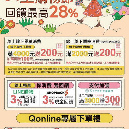
「AFTEE先享後付」，若未經同意申辦者引起之損失，本公司不負相關責
任。
４．使用「AFTEE先享後付」時，將依據個別帳號之用戶狀況，依本公司即
時審查核予不同之上限額度；若仍有額度不足之情形，本公司將視審查結果
請求用戶進行身份認證。
５．嚴禁一人註冊多個帳號或使用他人資訊註冊。若發現惡意使用之情形，
恩沛科技股份有限公司將有權停止該用戶之使用額度並採取法律行動。