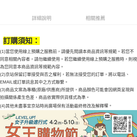
便利好安心！
4.訂單成立30分鐘內，如未前往確認交易或遇審核未通過，訂單將自動取
１．簡單：不需註冊會員、不需綁卡、不需儲值。
運送方式
消。如遇「轉專審核」未通過狀況，表示未達大哥付你分期系統評分，恕無
２．便利：只要手機號碼，簡訊認證，即可結帳。
法說明評估內容。
３．安心：先確認商品／服務後，再付款。
詳細說明
相關推薦
付款後全家取貨
【繳款方式說明】
1.分期款項不併入電信帳單，「大哥付你分期」於每月結算日後寄送繳費提
每筆NT$70，滿NT$1,000(含以上)免運費
【「AFTEE先享後付」結帳流程】
醒簡訊。
１．於結帳方式選擇「AFTEE先享後付」後，將跳轉至「AFTEE先享後付」
2.透過簡訊連結打開帳單後，可選擇「超商條碼／台灣大直營門市／銀行轉
訂購須知：
付款後7-11取貨
結帳頁面，進行簡訊認證並確認金額後，即可完成結帳。
帳／街口支付／iPASS MONEY」等通路繳費。
２．訂單成立數日內，您將收到繳費通知簡訊。
每筆NT$70，滿NT$1,000(含以上)免運費
３．收到繳費通知簡訊後14天內，點擊此簡訊中的連結，可透過四大超商／
(1)當您使用線上預購之服務前，請優先閱讀本商品資訊等規範。若您不
【注意事項】
ATM／網路銀行／等多元方式進行付款，方視為交易完成。
宅配
同意相關內容者，請勿繼續使用。若您繼續使用線上預購之服務時，則視
1.本服務係由「台灣大哥大股份有限公司」（以下簡稱本公司）所提供，讓
※ 請注意：結帳手續完成當下不需立刻繳費，但若您需要取消訂單，請聯絡
用戶於交易時，得透過本服務購買商品或服務，並由商店將買賣／分期付款
為您同意本商品資訊等規範內容。
每筆NT$100，滿NT$1,200(含以上)免運費
購買商品的店家。未經商家同意取消之訂單仍視為有效，需透過AFTEE先享
買賣價金債權讓與本公司後，依約使用本公司帳單繳交帳款。
後付繳納相關費用。
(2)京站保留訂單接受與否之權利，若無法接受您的訂單，將以電話、
2.基於同意付款使用「大哥付你分期」之契約關係目的，商店將以您的個人
京站台北店客服中心(1F星巴克旁) 即日起不提供京站紙袋，取件時
※ 交易是否成功請以「AFTEE先享後付 」之結帳頁面顯示為準，若有關於
資料（包含姓名、電話或地址）提供予台灣大哥大進項蒐集、處理及利用，
EMAIL或訂單訊息其中之方式聯繫。
是否繳費成功／繳費後需取消欲退款等相關疑問，請聯繫「AFTEE先享後付
請自備購物袋，若需購買紙袋可現場詢問
由本公司與您本人進行分期帳單所需資料之確認、核對及更正。
客戶支援中心」
https://netprotections.freshdesk.com/support/home
(3)商品文案為專櫃(原廠/供應商)所提供，商品顏色可能會因網頁呈現與
3.完整用戶服務條款，請詳閱以下連結：
https://oppay.tw/userRule
免運費
拍攝關係產生色差，商品依實際供貨樣式為準。
【注意事項】
權。
１．透過由恩沛科技股份有限公司提供之「AFTEE先享後付」服務完成之交
(4)
其他未盡事宜
京站時尚廣場保有活動最終修改及解釋
易，需依本服務之必要範圍內提供個人資料，並將交易相關給付款項請求債
權轉讓予恩沛科技股份有限公司。
２．關於個人資料處理事宜，請瀏覽以下網址：
https://aftee.tw/terms/#terms3
３．未成年的使用者請事先徵得法定代理人或監護人之同意方可使用