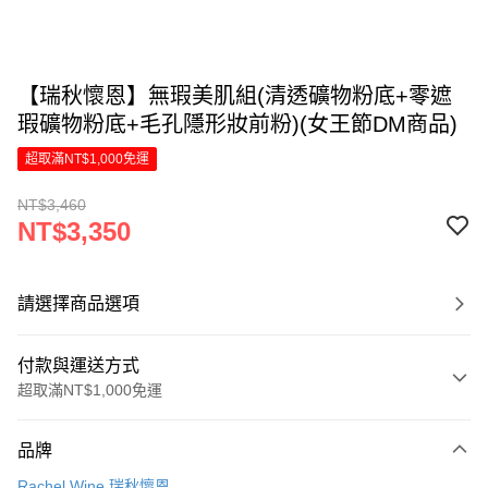
【瑞秋懷恩】無瑕美肌組(清透礦物粉底+零遮
瑕礦物粉底+毛孔隱形妝前粉)(女王節DM商品)
超取滿NT$1,000免運
NT$3,460
NT$3,350
請選擇商品選項
付款與運送方式
超取滿NT$1,000免運
付款方式
品牌
信用卡一次付款
Rachel Wine 瑞秋懷恩