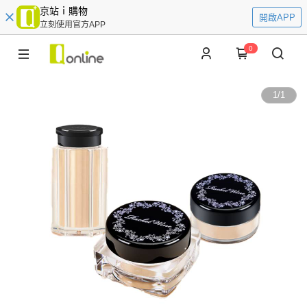
京站ｉ購物
開啟APP
立刻使用官方APP
0
1
/
1