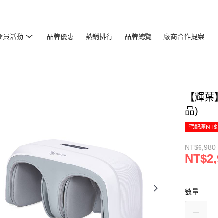
會員活動
品牌優惠
熱銷排行
品牌總覽
廠商合作提案
【輝葉】
品)
宅配滿NT$
NT$6,980
NT$2,
數量