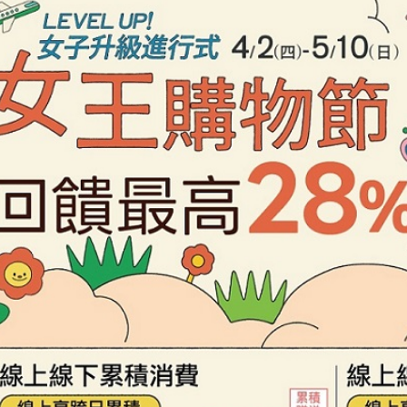
【注意事
１．透過由
交易，需
求債權轉
２．關於
https://aft
３．未成
「AFTE
任。
４．使用「
即時審查
結果請求
５．嚴禁
形，恩沛
動。