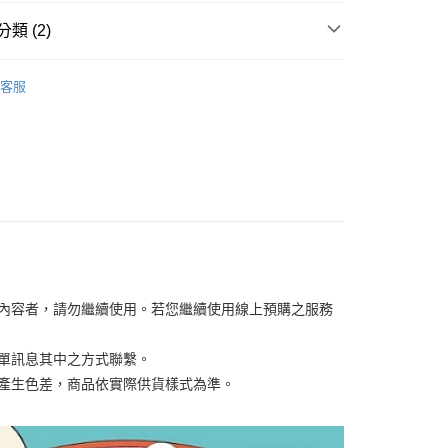
類 (2)
你分期使用說明】
享後付
由台灣大哥大提供，台灣大哥大用戶可立即使用無須另外申請。
【美容/生活家電】
式選擇「大哥付你分期」，訂單成立後會自動跳轉到大哥付的交易
客服
證手機門號後，選擇欲分期的期數、繳款截止日，確認付款後即
FTEE先享後付」】
/潮流
【按摩器材】
。
先享後付是「在收到商品之後才付款」的支付方式。 讓您購物簡單
准額度、可分期數及費用金額請依後續交易確認頁面所載為準。
心！
立30分鐘內，如未前往確認交易或遇審核未通過，訂單將自動取
：不需註冊會員、不需綁卡、不需儲值。
「轉專審核」未通過狀況，表示未達大哥付你分期系統評分，恕
：只要手機號碼，簡訊認證，即可結帳。
評估內容。
：先確認商品／服務後，再付款。
式說明】
項不併入電信帳單，「大哥付你分期」於每月結算日後寄送繳費提
EE先享後付」結帳流程】
00，滿NT$1,000(含以上)免運費
方式選擇「AFTEE先享後付」後，將跳轉至「AFTEE先享後
訊連結打開帳單後，可選擇「超商條碼／台灣大直營門市／銀行轉
頁面，進行簡訊認證並確認金額後，即可完成結帳。
付／iPASS MONEY」等通路繳費。
成立數日內，您將收到繳費通知簡訊。
費通知簡訊後14天內，點擊此簡訊中的連結，可透過四大超商
項】
網路銀行／等多元方式進行付款，方視為交易完成。
關內容者，請勿繼續使用。若您繼續使用線上預購之服務
係由「台灣大哥大股份有限公司」（以下簡稱本公司）所提供，讓
：結帳手續完成當下不需立刻繳費，但若您需要取消訂單，請聯
易時，得透過本服務購買商品或服務，並由商店將買賣／分期付
的店家。未經商家同意取消之訂單仍視為有效，需透過AFTEE
金債權讓與本公司後，依約使用本公司帳單繳交帳款。
訂單訊息其中之方式聯繫。
繳納相關費用。
意付款使用「大哥付你分期」之契約關係目的，商店將以您的個人
否成功請以「AFTEE先享後付 」之結帳頁面顯示為準，若有關於
關係產生色差，商品依實際供貨樣式為準。
含姓名、電話或地址）提供予台灣大哥大進項蒐集、處理及利
功／繳費後需取消欲退款等相關疑問，請聯繫「AFTEE先享後
公司與您本人進行分期帳單所需資料之確認、核對及更正。
援中心」
https://netprotections.freshdesk.com/support/home
戶服務條款，請詳閱以下連結：
https://oppay.tw/userRule