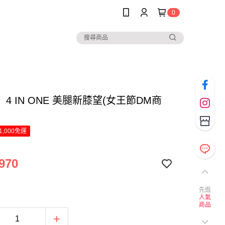
0
4 IN ONE 美腿新膝望(女王節DM商
1,000免運
970
先逛
人氣
商品