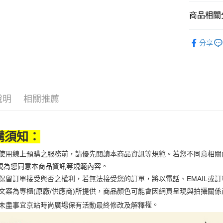
相關說明
商品相關分
【大哥付
AFTEE先
1.本服務
3C家電
2.付款方
相關說明
分享
流程，驗
【關於「A
運動/戶外
ATM付款
完成交易
AFTEE
3.實際核
便利好安
4.訂單成
１．簡單
消。如遇
２．便利
運送方式
無法說明
３．安心
【繳款方
說明
相關推薦
宅配
1.分期款
【「AFT
醒簡訊。
每筆NT$1
１．於結帳
2.透過簡
付」結帳
帳／街口支
購須知：
２．訂單
３．收到繳
【注意事
／ATM／
當您使用線上預購之服務前，請優先閱讀本商品資訊等規範。若您不同意相
1.本服務
※ 請注意
視為您同意本商品資訊等規範內容。
用戶於交
絡購買商品
款買賣價
京站保留訂單接受與否之權利，若無法接受您的訂單，將以電話、EMAIL或
先享後付
2.基於同
※ 交易是
商品文案為專櫃(原廠/供應商)所提供，商品顏色可能會因網頁呈現與拍攝
資料（包
是否繳費成
權。
未盡事宜
京站時尚廣場保有活動最終修改及解釋
用，由本
付客戶支
3.完整用