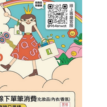
項】
恩沛科技股份有限公司提供之「AFTEE先享後付」服務完成之
依本服務之必要範圍內提供個人資料，並將交易相關給付款項請
讓予恩沛科技股份有限公司。
個人資料處理事宜，請瀏覽以下網址：
ee.tw/terms/#terms3
年的使用者請事先徵得法定代理人或監護人之同意方可使用
E先享後付」，若未經同意申辦者引起之損失，本公司不負相關責
AFTEE先享後付」時，將依據個別帳號之用戶狀況，依本公司
核予不同之上限額度；若仍有額度不足之情形，本公司將視審查
用戶進行身份認證。
一人註冊多個帳號或使用他人資訊註冊。若發現惡意使用之情
科技股份有限公司將有權停止該用戶之使用額度並採取法律行