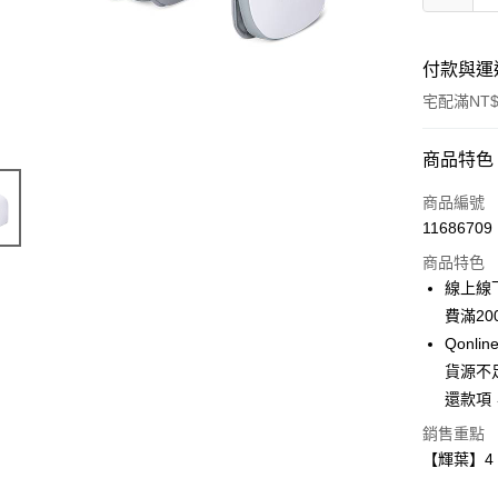
付款與運
宅配滿NT$
付款方式
商品特色
信用卡一
商品編號
11686709
LINE Pay
商品特色
Apple Pay
線上線
費滿20
街口支付
Qon
悠遊付
貨源不
還款項
Google Pa
銷售重點
全盈+PAY
【輝葉】4 
大哥付你