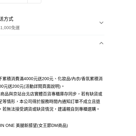
送方式
1,000免運
次付款
下累積消費滿4000元送200元、化妝品/內衣/香氛累積消
00元送200元(活動詳閱頁面說明)。
line商品與京站台北店實體百貨專櫃庫存同步，若有缺貨或
足等情形，本公司得於服務時間內通知訂單不成立且退
，若無法接受調貨或缺貨情況，建議親自到專櫃選購。
y
IN ONE 美腿新膝望(女王節DM商品)
分期