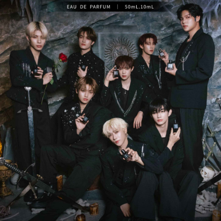
1.分期款項不併入電信帳單，「大哥付你分期」於每月結算日後寄送繳費提
每筆NT$70，滿NT$899(含以上)免運費
【「AFTEE先享後付」結帳流程】
醒簡訊。
１．於結帳方式選擇「AFTEE先享後付」後，將跳轉至「AFTEE先享後付」
2.透過簡訊連結打開帳單後，可選擇「超商條碼／台灣大直營門市／銀行轉
付款後7-11取貨
結帳頁面，進行簡訊認證並確認金額後，即可完成結帳。
帳／街口支付／iPASS MONEY」等通路繳費。
２．訂單成立數日內，您將收到繳費通知簡訊。
每筆NT$70，滿NT$899(含以上)免運費
３．收到繳費通知簡訊後14天內，點擊此簡訊中的連結，可透過四大超商／
【注意事項】
ATM／網路銀行／等多元方式進行付款，方視為交易完成。
宅配
1.本服務係由「台灣大哥大股份有限公司」（以下簡稱本公司）所提供，讓
※ 請注意：結帳手續完成當下不需立刻繳費，但若您需要取消訂單，請聯絡
用戶於交易時，得透過本服務購買商品或服務，並由商店將買賣／分期付款
每筆NT$100，滿NT$1,000(含以上)免運費
購買商品的店家。未經商家同意取消之訂單仍視為有效，需透過AFTEE先享
買賣價金債權讓與本公司後，依約使用本公司帳單繳交帳款。
後付繳納相關費用。
2.基於同意付款使用「大哥付你分期」之契約關係目的，商店將以您的個人
京站台北店客服中心(1F星巴克旁) 即日起不提供京站紙袋，取件時
※ 交易是否成功請以「AFTEE先享後付 」之結帳頁面顯示為準，若有關於
資料（包含姓名、電話或地址）提供予台灣大哥大進項蒐集、處理及利用，
是否繳費成功／繳費後需取消欲退款等相關疑問，請聯繫「AFTEE先享後付
請自備購物袋，若需購買紙袋可現場詢問
由本公司與您本人進行分期帳單所需資料之確認、核對及更正。
客戶支援中心」
https://netprotections.freshdesk.com/support/home
3.完整用戶服務條款，請詳閱以下連結：
https://oppay.tw/userRule
免運費
【注意事項】
１．透過由恩沛科技股份有限公司提供之「AFTEE先享後付」服務完成之交
易，需依本服務之必要範圍內提供個人資料，並將交易相關給付款項請求債
權轉讓予恩沛科技股份有限公司。
２．關於個人資料處理事宜，請瀏覽以下網址：
https://aftee.tw/terms/#terms3
３．未成年的使用者請事先徵得法定代理人或監護人之同意方可使用
「AFTEE先享後付」，若未經同意申辦者引起之損失，本公司不負相關責
任。
４．使用「AFTEE先享後付」時，將依據個別帳號之用戶狀況，依本公司即
時審查核予不同之上限額度；若仍有額度不足之情形，本公司將視審查結果
請求用戶進行身份認證。