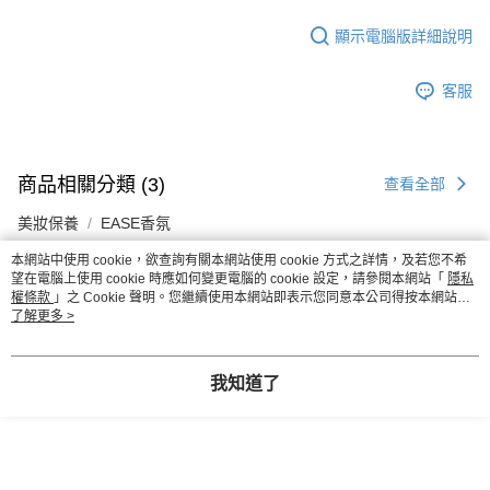
顯示電腦版詳細說明
客服
商品相關分類 (3)
查看全部
美妝保養
EASE香氛
美妝保養
【香水】
本網站中使用 cookie，欲查詢有關本網站使用 cookie 方式之詳情，及若您不希
望在電腦上使用 cookie 時應如何變更電腦的 cookie 設定，請參閱本網站「
隱私
權條款
」之 Cookie 聲明。您繼續使用本網站即表示您同意本公司得按本網站使
用條款之 Cookie 聲明使用 cookie。
了解更多 >
評價
喜歡這個商品嗎？購買後給他一個好評吧
我知道了
本分類熱銷
全站排行