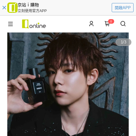
京站ｉ購物
開啟APP
立刻使用官方APP
0
1
/
3