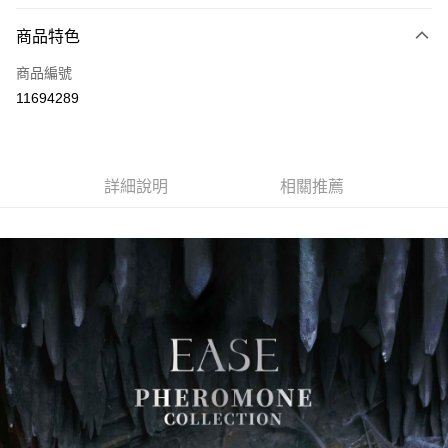
LINE Pay
商品特色
Apple Pay
商品編號
街口支付
11694289
悠遊付
Google Pay
全盈+PAY
詳細說明
相關推薦
大哥付你分期
相關說明
【大哥付你分期使用說明】
AFTEE先享後付
1.本服務由台灣大哥大提供，台灣大哥大用戶可立即使用無須另外申請。
2.付款方式選擇「大哥付你分期」，訂單成立後會自動跳轉到大哥付的交易
相關說明
流程，驗證手機門號後，選擇欲分期的期數、繳款截止日，確認付款後即完
【關於「AFTEE先享後付」】
成交易。
ATM付款
AFTEE先享後付是「在收到商品之後才付款」的支付方式。 讓您購物簡單
3.實際核准額度、可分期數及費用金額請依後續交易確認頁面所載為準。
便利好安心！
4.訂單成立30分鐘內，如未前往確認交易或遇審核未通過，訂單將自動取
１．簡單：不需註冊會員、不需綁卡、不需儲值。
運送方式
消。如遇「轉專審核」未通過狀況，表示未達大哥付你分期系統評分，恕無
２．便利：只要手機號碼，簡訊認證，即可結帳。
法說明評估內容。
３．安心：先確認商品／服務後，再付款。
付款後全家取貨
【繳款方式說明】