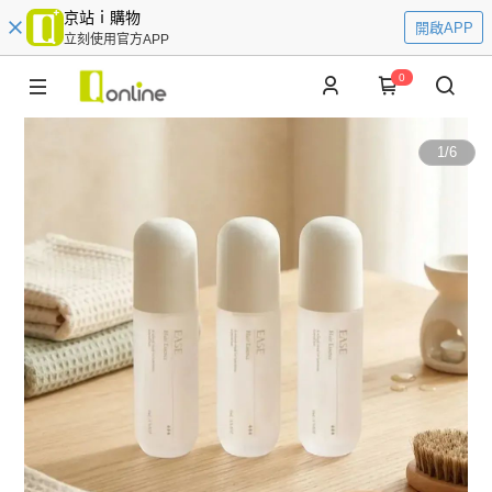
京站ｉ購物
開啟APP
立刻使用官方APP
0
1
/
6