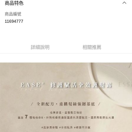
商品特色
Apple Pay
商品編號
街口支付
11694777
悠遊付
Google Pay
全盈+PAY
詳細說明
相關推薦
大哥付你分期
相關說明
【大哥付你分期使用說明】
AFTEE先享後付
1.本服務由台灣大哥大提供，台灣大哥大用戶可立即使用無須另外申請。
2.付款方式選擇「大哥付你分期」，訂單成立後會自動跳轉到大哥付的交易
相關說明
流程，驗證手機門號後，選擇欲分期的期數、繳款截止日，確認付款後即完
【關於「AFTEE先享後付」】
成交易。
ATM付款
AFTEE先享後付是「在收到商品之後才付款」的支付方式。 讓您購物簡單
3.實際核准額度、可分期數及費用金額請依後續交易確認頁面所載為準。
便利好安心！
4.訂單成立30分鐘內，如未前往確認交易或遇審核未通過，訂單將自動取
１．簡單：不需註冊會員、不需綁卡、不需儲值。
運送方式
消。如遇「轉專審核」未通過狀況，表示未達大哥付你分期系統評分，恕無
２．便利：只要手機號碼，簡訊認證，即可結帳。
法說明評估內容。
３．安心：先確認商品／服務後，再付款。
付款後全家取貨
【繳款方式說明】
1.分期款項不併入電信帳單，「大哥付你分期」於每月結算日後寄送繳費提
每筆NT$70，滿NT$899(含以上)免運費
【「AFTEE先享後付」結帳流程】
醒簡訊。