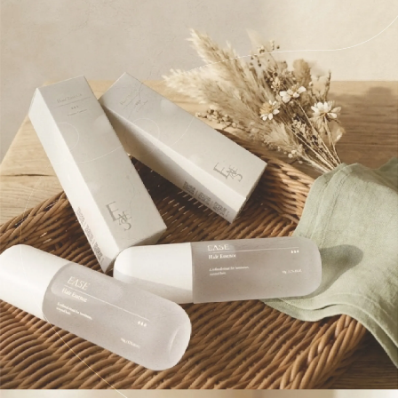
１．於結帳方式選擇「AFTEE先享後付」後，將跳轉至「AFTEE先享後付」
2.透過簡訊連結打開帳單後，可選擇「超商條碼／台灣大直營門市／銀行轉
付款後7-11取貨
結帳頁面，進行簡訊認證並確認金額後，即可完成結帳。
帳／街口支付／iPASS MONEY」等通路繳費。
２．訂單成立數日內，您將收到繳費通知簡訊。
每筆NT$70，滿NT$899(含以上)免運費
３．收到繳費通知簡訊後14天內，點擊此簡訊中的連結，可透過四大超商／
【注意事項】
ATM／網路銀行／等多元方式進行付款，方視為交易完成。
宅配
1.本服務係由「台灣大哥大股份有限公司」（以下簡稱本公司）所提供，讓
※ 請注意：結帳手續完成當下不需立刻繳費，但若您需要取消訂單，請聯絡
用戶於交易時，得透過本服務購買商品或服務，並由商店將買賣／分期付款
每筆NT$100，滿NT$1,000(含以上)免運費
購買商品的店家。未經商家同意取消之訂單仍視為有效，需透過AFTEE先享
買賣價金債權讓與本公司後，依約使用本公司帳單繳交帳款。
後付繳納相關費用。
2.基於同意付款使用「大哥付你分期」之契約關係目的，商店將以您的個人
京站台北店客服中心(1F星巴克旁) 即日起不提供京站紙袋，取件時
※ 交易是否成功請以「AFTEE先享後付 」之結帳頁面顯示為準，若有關於
資料（包含姓名、電話或地址）提供予台灣大哥大進項蒐集、處理及利用，
是否繳費成功／繳費後需取消欲退款等相關疑問，請聯繫「AFTEE先享後付
請自備購物袋，若需購買紙袋可現場詢問
由本公司與您本人進行分期帳單所需資料之確認、核對及更正。
客戶支援中心」
https://netprotections.freshdesk.com/support/home
3.完整用戶服務條款，請詳閱以下連結：
https://oppay.tw/userRule
免運費
【注意事項】
１．透過由恩沛科技股份有限公司提供之「AFTEE先享後付」服務完成之交
易，需依本服務之必要範圍內提供個人資料，並將交易相關給付款項請求債
權轉讓予恩沛科技股份有限公司。
２．關於個人資料處理事宜，請瀏覽以下網址：
https://aftee.tw/terms/#terms3
３．未成年的使用者請事先徵得法定代理人或監護人之同意方可使用
「AFTEE先享後付」，若未經同意申辦者引起之損失，本公司不負相關責
任。
４．使用「AFTEE先享後付」時，將依據個別帳號之用戶狀況，依本公司即
時審查核予不同之上限額度；若仍有額度不足之情形，本公司將視審查結果
請求用戶進行身份認證。
５．嚴禁一人註冊多個帳號或使用他人資訊註冊。若發現惡意使用之情形，