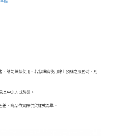
客服
你分期使用說明】
【胸針/髮飾】
享後付
由台灣大哥大提供，台灣大哥大用戶可立即使用無須另外申請。
式選擇「大哥付你分期」，訂單成立後會自動跳轉到大哥付的交易
證手機門號後，選擇欲分期的期數、繳款截止日，確認付款後即
FTEE先享後付」】
。
先享後付是「在收到商品之後才付款」的支付方式。 讓您購物簡單
准額度、可分期數及費用金額請依後續交易確認頁面所載為準。
心！
立30分鐘內，如未前往確認交易或遇審核未通過，訂單將自動取
：不需註冊會員、不需綁卡、不需儲值。
「轉專審核」未通過狀況，表示未達大哥付你分期系統評分，恕
：只要手機號碼，簡訊認證，即可結帳。
評估內容。
：先確認商品／服務後，再付款。
式說明】
家取貨
項不併入電信帳單，「大哥付你分期」於每月結算日後寄送繳費提
EE先享後付」結帳流程】
0，滿NT$899(含以上)免運費
方式選擇「AFTEE先享後付」後，將跳轉至「AFTEE先享後
訊連結打開帳單後，可選擇「超商條碼／台灣大直營門市／銀行轉
容者，請勿繼續使用。若您繼續使用線上預購之服務時，則
頁面，進行簡訊認證並確認金額後，即可完成結帳。
付／iPASS MONEY」等通路繳費。
1取貨
成立數日內，您將收到繳費通知簡訊。
費通知簡訊後14天內，點擊此簡訊中的連結，可透過四大超商
0，滿NT$899(含以上)免運費
項】
網路銀行／等多元方式進行付款，方視為交易完成。
訊息其中之方式聯繫。
係由「台灣大哥大股份有限公司」（以下簡稱本公司）所提供，讓
：結帳手續完成當下不需立刻繳費，但若您需要取消訂單，請聯
易時，得透過本服務購買商品或服務，並由商店將買賣／分期付
的店家。未經商家同意取消之訂單仍視為有效，需透過AFTEE
金債權讓與本公司後，依約使用本公司帳單繳交帳款。
繳納相關費用。
00，滿NT$1,000(含以上)免運費
生色差，商品依實際供貨樣式為準。
意付款使用「大哥付你分期」之契約關係目的，商店將以您的個人
否成功請以「AFTEE先享後付 」之結帳頁面顯示為準，若有關於
含姓名、電話或地址）提供予台灣大哥大進項蒐集、處理及利
功／繳費後需取消欲退款等相關疑問，請聯繫「AFTEE先享後
客服中心(1F星巴克旁) 即日起不提供京站紙袋，取件時
公司與您本人進行分期帳單所需資料之確認、核對及更正。
援中心」
https://netprotections.freshdesk.com/support/home
物袋，若需購買紙袋可現場詢問
戶服務條款，請詳閱以下連結：
https://oppay.tw/userRule
項】