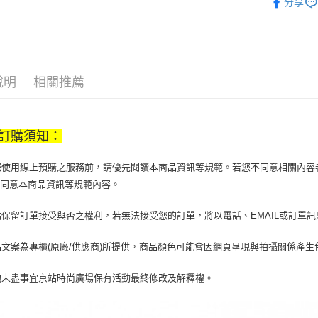
分享
【大哥付
飾品/配件
AFTEE先
1.本服務
2.付款方
相關說明
流程，驗
【關於「A
ATM付款
完成交易
AFTEE
3.實際核
便利好安
說明
相關推薦
4.訂單成
１．簡單
消。如遇
２．便利
運送方式
無法說明
３．安心
【繳款方
訂購須知：
付款後全
1.分期款
【「AFT
醒簡訊。
每筆NT$7
１．於結帳
2.透過簡
當您使用線上預購之服務前，請優先閱讀本商品資訊等規範。若您不同意相關內
付」結帳
帳／街口支
付款後7-1
２．訂單
您同意本商品資訊等規範內容。
３．收到繳
每筆NT$7
【注意事
／ATM／
京站保留訂單接受與否之權利，若無法接受您的訂單，將以電話、EMAIL或訂單
1.本服務
※ 請注意
宅配
用戶於交
絡購買商品
款買賣價
先享後付
每筆NT$1
商品文案為專櫃(原廠/供應商)所提供，商品顏色可能會因網頁呈現與拍攝關係產
2.基於同
※ 交易是
資料（包
是否繳費成
京站台北店
其他未盡事宜京站時尚廣場保有活動最終修改及解釋權。
用，由本
付客戶支
請自備購
3.完整用
免運費
【注意事