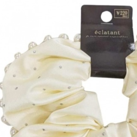
１．透過由
交易，需
求債權轉
２．關於
https://aft
３．未成
「AFTE
任。
４．使用「
即時審查
結果請求
５．嚴禁
形，恩沛
動。