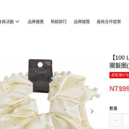
會員活動
品牌優惠
熱銷排行
品牌總覽
廠商合作提案
【100 
腸髮圈(
超取滿NT$
NT$9
數量