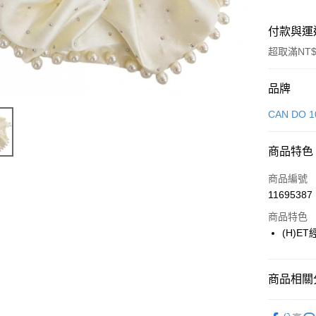
付款與運
超取滿NT$
付款方式
品牌
信用卡一
CAN DO 1
LINE Pay
商品特色
Apple Pay
商品編號
街口支付
11695387
商品特色
悠遊付
(H)E
Google Pa
全盈+PAY
商品相關分
大哥付你
生活雜貨
相關說明