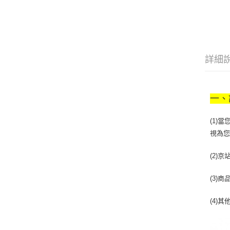
詳細
一、
(1)
視為
(2)
(3)
(4)