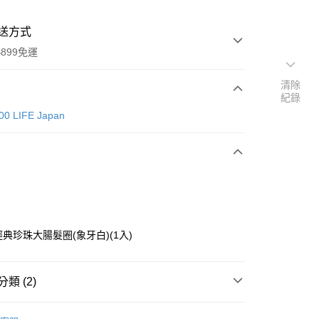
送方式
899免運
清除
紀錄
次付款
00 LIFE Japan
T經典珍珠大腸髮圈(象牙白)(1入)
y
類 (2)
分期
CAN DO 100 LIFE Japan