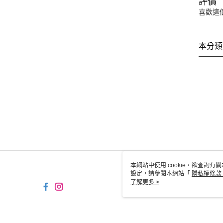
評價
喜歡這
本分類
本網站中使用 cookie，欲查詢有關
設定，請參閱本網站「
隱私權條款
使用 cookie。
了解更多 >