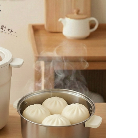
項】
恩沛科技股份有限公司提供之「AFTEE先享後付」服務完成之
依本服務之必要範圍內提供個人資料，並將交易相關給付款項請
讓予恩沛科技股份有限公司。
個人資料處理事宜，請瀏覽以下網址：
ee.tw/terms/#terms3
年的使用者請事先徵得法定代理人或監護人之同意方可使用
E先享後付」，若未經同意申辦者引起之損失，本公司不負相關責
AFTEE先享後付」時，將依據個別帳號之用戶狀況，依本公司
核予不同之上限額度；若仍有額度不足之情形，本公司將視審查
用戶進行身份認證。
一人註冊多個帳號或使用他人資訊註冊。若發現惡意使用之情
科技股份有限公司將有權停止該用戶之使用額度並採取法律行