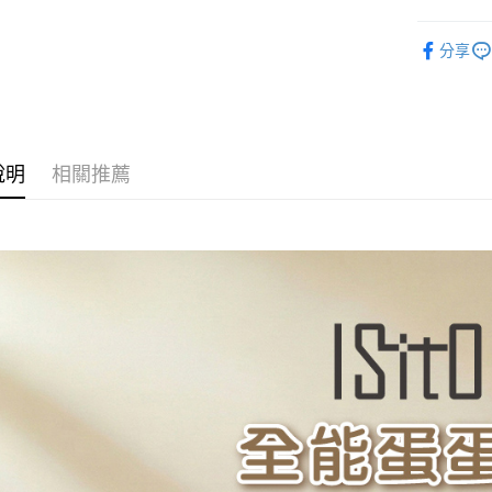
相關說明
生活雜貨
【大哥付
分享
AFTEE先
1.本服務
3C家電
2.付款方
相關說明
流程，驗
【關於「A
ATM付款
完成交易
AFTEE
3.實際核
便利好安
4.訂單成
１．簡單
說明
相關推薦
消。如遇
２．便利
運送方式
無法說明
３．安心
【繳款方
付款後全
1.分期款
【「AFT
醒簡訊。
每筆NT$7
１．於結帳
2.透過簡
付」結帳
帳／街口支
付款後7-1
２．訂單
３．收到繳
每筆NT$7
【注意事
／ATM／
1.本服務
※ 請注意
宅配
用戶於交
絡購買商品
款買賣價
先享後付
每筆NT$1
2.基於同
※ 交易是
資料（包
是否繳費成
京站台北店
用，由本
付客戶支
請自備購
3.完整用