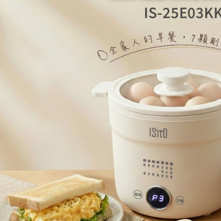
免運費
【注意事
１．透過由
交易，需
求債權轉
２．關於
https://aft
３．未成
「AFTE
任。
４．使用「
即時審查
結果請求
５．嚴禁
形，恩沛
動。