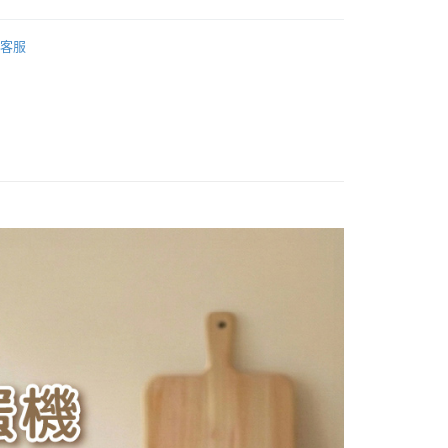
台隆手創館
你分期使用說明】
客服
享後付
由台灣大哥大提供，台灣大哥大用戶可立即使用無須另外申請。
【廚房家電】
式選擇「大哥付你分期」，訂單成立後會自動跳轉到大哥付的交易
證手機門號後，選擇欲分期的期數、繳款截止日，確認付款後即
FTEE先享後付」】
。
先享後付是「在收到商品之後才付款」的支付方式。 讓您購物簡單
准額度、可分期數及費用金額請依後續交易確認頁面所載為準。
心！
立30分鐘內，如未前往確認交易或遇審核未通過，訂單將自動取
：不需註冊會員、不需綁卡、不需儲值。
「轉專審核」未通過狀況，表示未達大哥付你分期系統評分，恕
：只要手機號碼，簡訊認證，即可結帳。
評估內容。
：先確認商品／服務後，再付款。
式說明】
家取貨
項不併入電信帳單，「大哥付你分期」於每月結算日後寄送繳費提
EE先享後付」結帳流程】
0，滿NT$899(含以上)免運費
方式選擇「AFTEE先享後付」後，將跳轉至「AFTEE先享後
訊連結打開帳單後，可選擇「超商條碼／台灣大直營門市／銀行轉
頁面，進行簡訊認證並確認金額後，即可完成結帳。
付／iPASS MONEY」等通路繳費。
1取貨
成立數日內，您將收到繳費通知簡訊。
費通知簡訊後14天內，點擊此簡訊中的連結，可透過四大超商
0，滿NT$899(含以上)免運費
項】
網路銀行／等多元方式進行付款，方視為交易完成。
係由「台灣大哥大股份有限公司」（以下簡稱本公司）所提供，讓
：結帳手續完成當下不需立刻繳費，但若您需要取消訂單，請聯
易時，得透過本服務購買商品或服務，並由商店將買賣／分期付
的店家。未經商家同意取消之訂單仍視為有效，需透過AFTEE
金債權讓與本公司後，依約使用本公司帳單繳交帳款。
繳納相關費用。
00，滿NT$1,000(含以上)免運費
意付款使用「大哥付你分期」之契約關係目的，商店將以您的個人
否成功請以「AFTEE先享後付 」之結帳頁面顯示為準，若有關於
含姓名、電話或地址）提供予台灣大哥大進項蒐集、處理及利
功／繳費後需取消欲退款等相關疑問，請聯繫「AFTEE先享後
客服中心(1F星巴克旁) 即日起不提供京站紙袋，取件時
公司與您本人進行分期帳單所需資料之確認、核對及更正。
援中心」
https://netprotections.freshdesk.com/support/home
物袋，若需購買紙袋可現場詢問
戶服務條款，請詳閱以下連結：
https://oppay.tw/userRule