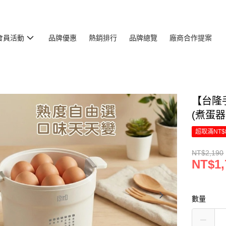
會員活動
品牌優惠
熱銷排行
品牌總覽
廠商合作提案
【台隆手
(煮蛋器
超取滿NT$
NT$2,190
NT$1,
數量