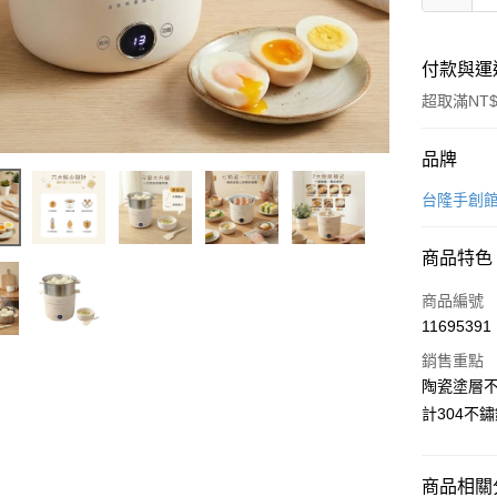
付款與運
超取滿NT$
付款方式
品牌
信用卡一
台隆手創
LINE Pay
商品特色
Apple Pay
商品編號
街口支付
11695391
銷售重點
悠遊付
陶瓷塗層
Google Pa
計304不
全盈+PAY
大哥付你
商品相關分