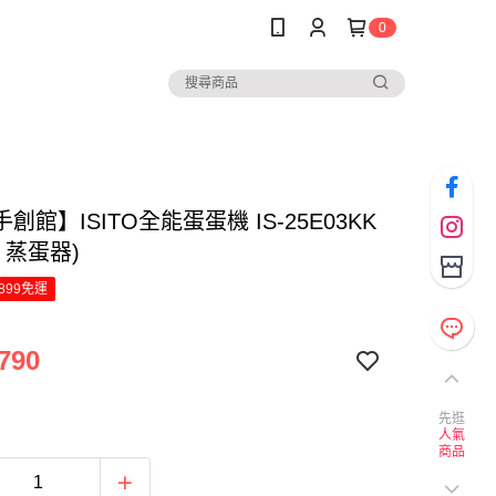
0
創館】ISITO全能蛋蛋機 IS-25E03KK
 蒸蛋器)
899免運
790
先逛
人氣
商品