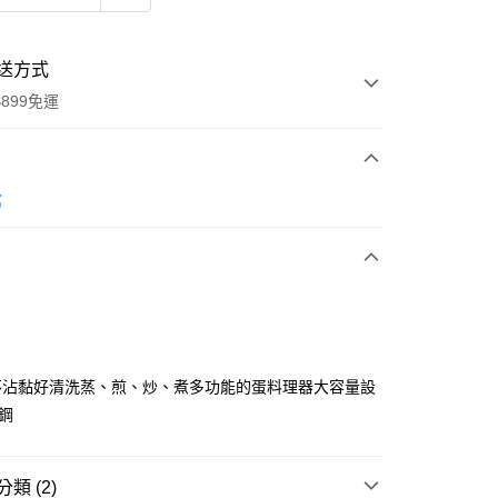
送方式
899免運
次付款
館
不沾黏好清洗蒸、煎、炒、煮多功能的蛋料理器大容量設
y
鏽鋼
分期
類 (2)