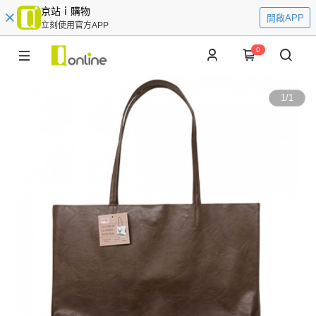
京站ｉ購物
開啟APP
立刻使用官方APP
0
1
/
1