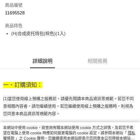
商品編號
街口支付
11695528
悠遊付
商品特色
Google Pay
(H)合成皮托特包(棕色)(1入)
全盈+PAY
大哥付你分期
相關說明
詳細說明
相關推薦
【大哥付你分期使用說明】
AFTEE先享後付
1.本服務由台灣大哥大提供，台灣大哥大用戶可立即使用無須另外申請。
2.付款方式選擇「大哥付你分期」，訂單成立後會自動跳轉到大哥付的交易
相關說明
流程，驗證手機門號後，選擇欲分期的期數、繳款截止日，確認付款後即完
一、訂購須知：
【關於「AFTEE先享後付」】
成交易。
ATM付款
AFTEE先享後付是「在收到商品之後才付款」的支付方式。 讓您購物簡單
3.實際核准額度、可分期數及費用金額請依後續交易確認頁面所載為準。
便利好安心！
(1)當您使用線上預購之服務前，請優先閱讀本商品資訊等規範。若您不同
4.訂單成立30分鐘內，如未前往確認交易或遇審核未通過，訂單將自動取
１．簡單：不需註冊會員、不需綁卡、不需儲值。
運送方式
消。如遇「轉專審核」未通過狀況，表示未達大哥付你分期系統評分，恕無
意相關內容者，請勿繼續使用。若您繼續使用線上預購之服務時，則視為
２．便利：只要手機號碼，簡訊認證，即可結帳。
法說明評估內容。
您同意本商品資訊等規範內容。
３．安心：先確認商品／服務後，再付款。
付款後全家取貨
【繳款方式說明】
1.分期款項不併入電信帳單，「大哥付你分期」於每月結算日後寄送繳費提
每筆NT$70，滿NT$1,000(含以上)免運費
【「AFTEE先享後付」結帳流程】
(2)京站保留訂單接受與否之權利，若無法接受您的訂單，將以電話、
本網站中使用 cookie，欲查詢有關本網站使用 cookie 方式之詳情，及若您不希
醒簡訊。
１．於結帳方式選擇「AFTEE先享後付」後，將跳轉至「AFTEE先享後付」
望在電腦上使用 cookie 時應如何變更電腦的 cookie 設定，請參閱本網站「
隱私
2.透過簡訊連結打開帳單後，可選擇「超商條碼／台灣大直營門市／銀行轉
EMAIL或訂單訊息其中之方式聯繫。
付款後7-11取貨
結帳頁面，進行簡訊認證並確認金額後，即可完成結帳。
權條款
」之 Cookie 聲明。您繼續使用本網站即表示您同意本公司得按本網站使
帳／街口支付／iPASS MONEY」等通路繳費。