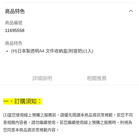
LINE Pay
商品特色
Apple Pay
商品編號
街口支付
11695558
悠遊付
商品特色
Google Pay
(H)日本製透明A4 文件收納盒(附提把)(1入)
全盈+PAY
大哥付你分期
相關說明
詳細說明
相關推薦
【大哥付你分期使用說明】
AFTEE先享後付
1.本服務由台灣大哥大提供，台灣大哥大用戶可立即使用無須另外申請。
2.付款方式選擇「大哥付你分期」，訂單成立後會自動跳轉到大哥付的交易
相關說明
流程，驗證手機門號後，選擇欲分期的期數、繳款截止日，確認付款後即完
一、訂購須知：
【關於「AFTEE先享後付」】
成交易。
ATM付款
AFTEE先享後付是「在收到商品之後才付款」的支付方式。 讓您購物簡單
3.實際核准額度、可分期數及費用金額請依後續交易確認頁面所載為準。
便利好安心！
(1)當您使用線上預購之服務前，請優先閱讀本商品資訊等規範。若您不同
4.訂單成立30分鐘內，如未前往確認交易或遇審核未通過，訂單將自動取
１．簡單：不需註冊會員、不需綁卡、不需儲值。
意相關內容者，請勿繼續使用。若您繼續使用線上預購之服務時，則視為
運送方式
消。如遇「轉專審核」未通過狀況，表示未達大哥付你分期系統評分，恕無
２．便利：只要手機號碼，簡訊認證，即可結帳。
法說明評估內容。
您同意本商品資訊等規範內容。
３．安心：先確認商品／服務後，再付款。
付款後全家取貨
【繳款方式說明】