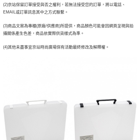
1.分期款項不併入電信帳單，「大哥付你分期」於每月結算日後寄送繳費提
每筆NT$70，滿NT$1,000(含以上)免運費
【「AFTEE先享後付」結帳流程】
(2)京站保留訂單接受與否之權利，若無法接受您的訂單，將以電話、
醒簡訊。
１．於結帳方式選擇「AFTEE先享後付」後，將跳轉至「AFTEE先享後付」
2.透過簡訊連結打開帳單後，可選擇「超商條碼／台灣大直營門市／銀行轉
EMAIL或訂單訊息其中之方式聯繫。
付款後7-11取貨
結帳頁面，進行簡訊認證並確認金額後，即可完成結帳。
帳／街口支付／iPASS MONEY」等通路繳費。
２．訂單成立數日內，您將收到繳費通知簡訊。
每筆NT$70，滿NT$1,000(含以上)免運費
３．收到繳費通知簡訊後14天內，點擊此簡訊中的連結，可透過四大超商／
(3)商品文案為專櫃(原廠/供應商)所提供，商品顏色可能會因網頁呈現與拍
【注意事項】
ATM／網路銀行／等多元方式進行付款，方視為交易完成。
攝關係產生色差，商品依實際供貨樣式為準。
宅配
1.本服務係由「台灣大哥大股份有限公司」（以下簡稱本公司）所提供，讓
※ 請注意：結帳手續完成當下不需立刻繳費，但若您需要取消訂單，請聯絡
用戶於交易時，得透過本服務購買商品或服務，並由商店將買賣／分期付款
每筆NT$100，滿NT$1,200(含以上)免運費
購買商品的店家。未經商家同意取消之訂單仍視為有效，需透過AFTEE先享
買賣價金債權讓與本公司後，依約使用本公司帳單繳交帳款。
(4)其他未盡事宜京站時尚廣場保有活動最終修改及解釋權。
後付繳納相關費用。
2.基於同意付款使用「大哥付你分期」之契約關係目的，商店將以您的個人
京站台北店客服中心(1F星巴克旁) 即日起不提供京站紙袋，取件時
※ 交易是否成功請以「AFTEE先享後付 」之結帳頁面顯示為準，若有關於
資料（包含姓名、電話或地址）提供予台灣大哥大進項蒐集、處理及利用，
是否繳費成功／繳費後需取消欲退款等相關疑問，請聯繫「AFTEE先享後付
請自備購物袋，若需購買紙袋可現場詢問
由本公司與您本人進行分期帳單所需資料之確認、核對及更正。
客戶支援中心」
https://netprotections.freshdesk.com/support/home
3.完整用戶服務條款，請詳閱以下連結：
https://oppay.tw/userRule
免運費
【注意事項】
１．透過由恩沛科技股份有限公司提供之「AFTEE先享後付」服務完成之交
易，需依本服務之必要範圍內提供個人資料，並將交易相關給付款項請求債
權轉讓予恩沛科技股份有限公司。
２．關於個人資料處理事宜，請瀏覽以下網址：
https://aftee.tw/terms/#terms3
３．未成年的使用者請事先徵得法定代理人或監護人之同意方可使用
「AFTEE先享後付」，若未經同意申辦者引起之損失，本公司不負相關責
任。
４．使用「AFTEE先享後付」時，將依據個別帳號之用戶狀況，依本公司即
時審查核予不同之上限額度；若仍有額度不足之情形，本公司將視審查結果
請求用戶進行身份認證。