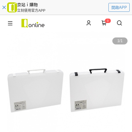
京站ｉ購物
開啟APP
立刻使用官方APP
0
1
/
1