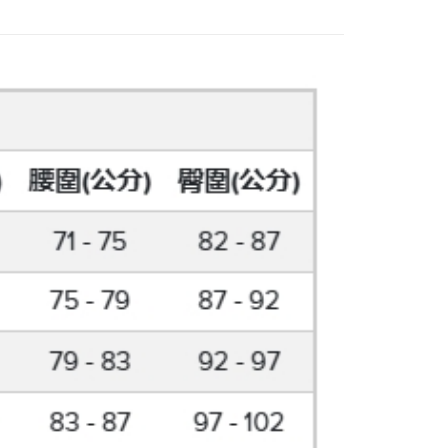
1取貨
費通知簡訊後14天內，點擊此簡訊中的連結，可透過四大超商
0，滿NT$899(含以上)免運費
項】
網路銀行／等多元方式進行付款，方視為交易完成。
係由「台灣大哥大股份有限公司」（以下簡稱本公司）所提供，讓
：結帳手續完成當下不需立刻繳費，但若您需要取消訂單，請聯
易時，得透過本服務購買商品或服務，並由商店將買賣／分期付
的店家。未經商家同意取消之訂單仍視為有效，需透過AFTEE
金債權讓與本公司後，依約使用本公司帳單繳交帳款。
繳納相關費用。
00，滿NT$1,000(含以上)免運費
意付款使用「大哥付你分期」之契約關係目的，商店將以您的個人
否成功請以「AFTEE先享後付 」之結帳頁面顯示為準，若有關於
含姓名、電話或地址）提供予台灣大哥大進項蒐集、處理及利
功／繳費後需取消欲退款等相關疑問，請聯繫「AFTEE先享後
客服中心(1F星巴克旁) 即日起不提供京站紙袋，取件時
公司與您本人進行分期帳單所需資料之確認、核對及更正。
援中心」
https://netprotections.freshdesk.com/support/home
物袋，若需購買紙袋可現場詢問
戶服務條款，請詳閱以下連結：
https://oppay.tw/userRule
項】
恩沛科技股份有限公司提供之「AFTEE先享後付」服務完成之
依本服務之必要範圍內提供個人資料，並將交易相關給付款項請
讓予恩沛科技股份有限公司。
個人資料處理事宜，請瀏覽以下網址：
ee.tw/terms/#terms3
年的使用者請事先徵得法定代理人或監護人之同意方可使用
E先享後付」，若未經同意申辦者引起之損失，本公司不負相關責
AFTEE先享後付」時，將依據個別帳號之用戶狀況，依本公司
核予不同之上限額度；若仍有額度不足之情形，本公司將視審查
用戶進行身份認證。
一人註冊多個帳號或使用他人資訊註冊。若發現惡意使用之情
科技股份有限公司將有權停止該用戶之使用額度並採取法律行