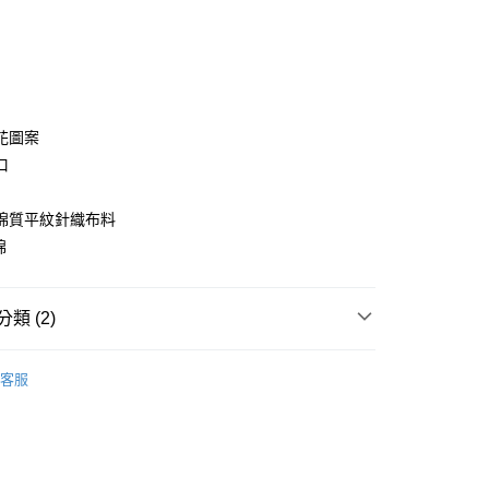
y
花圖案
口
分期
棉質平紋針織布料
你分期使用說明】
享後付
棉
由台灣大哥大提供，台灣大哥大用戶可立即使用無須另外申請。
式選擇「大哥付你分期」，訂單成立後會自動跳轉到大哥付的交易
證手機門號後，選擇欲分期的期數、繳款截止日，確認付款後即
FTEE先享後付」】
。
先享後付是「在收到商品之後才付款」的支付方式。 讓您購物簡單
類 (2)
准額度、可分期數及費用金額請依後續交易確認頁面所載為準。
心！
立30分鐘內，如未前往確認交易或遇審核未通過，訂單將自動取
：不需註冊會員、不需綁卡、不需儲值。
/潮流
New Balance
「轉專審核」未通過狀況，表示未達大哥付你分期系統評分，恕
：只要手機號碼，簡訊認證，即可結帳。
客服
評估內容。
：先確認商品／服務後，再付款。
/潮流
【戶外/運動服飾】
式說明】
家取貨
項不併入電信帳單，「大哥付你分期」於每月結算日後寄送繳費提
EE先享後付」結帳流程】
0，滿NT$899(含以上)免運費
方式選擇「AFTEE先享後付」後，將跳轉至「AFTEE先享後
訊連結打開帳單後，可選擇「超商條碼／台灣大直營門市／銀行轉
頁面，進行簡訊認證並確認金額後，即可完成結帳。
付／iPASS MONEY」等通路繳費。
成立數日內，您將收到繳費通知簡訊。