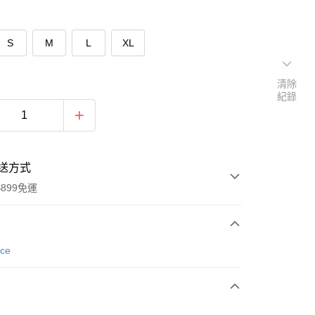
S
M
L
XL
清除
紀錄
送方式
899免運
次付款
nce