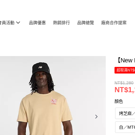
會員活動
品牌優惠
熱銷排行
品牌總覽
廠商合作提案
【New 
超取滿NT$
NT$1,280
NT$1,
顏色
烤芝麻／M
白／MT6