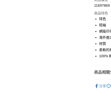
街口支付
11697869
商品特色
悠遊付
特色
Google Pa
短袖
網版印
全盈+PAY
海外進
大哥付你
材質
相關說明
柔軟的
【大哥付
AFTEE先
100% 
1.本服務
2.付款方
相關說明
流程，驗
【關於「A
ATM付款
完成交易
AFTEE
商品相關分
3.實際核
便利好安
4.訂單成
１．簡單
運動/戶外
消。如遇
２．便利
運送方式
分享
無法說明
３．安心
運動/戶外
【繳款方
付款後全
1.分期款
【「AFT
醒簡訊。
每筆NT$7
１．於結帳
2.透過簡
付」結帳
帳／街口支
２．訂單