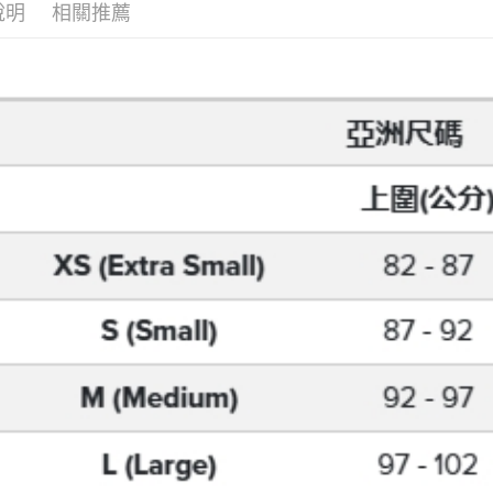
付款後7-1
說明
相關推薦
３．收到繳
每筆NT$7
【注意事
／ATM／
1.本服務
※ 請注意
宅配
用戶於交
絡購買商品
款買賣價
先享後付
每筆NT$1
2.基於同
※ 交易是
資料（包
是否繳費成
京站台北店
用，由本
付客戶支
請自備購
3.完整用
免運費
【注意事
１．透過由
交易，需
求債權轉
２．關於
https://aft
３．未成
「AFTE
任。
４．使用「
即時審查
結果請求
５．嚴禁
形，恩沛
動。