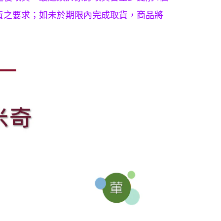
援中心」
https://netprotections.freshdesk.com/support/home
戶服務條款，請詳閱以下連結：
https://oppay.tw/userRule
貨之要求；如未於期限內完成取貨，商品將
項】
恩沛科技股份有限公司提供之「AFTEE先享後付」服務完成之
依本服務之必要範圍內提供個人資料，並將交易相關給付款項請
讓予恩沛科技股份有限公司。
個人資料處理事宜，請瀏覽以下網址：
ee.tw/terms/#terms3
年的使用者請事先徵得法定代理人或監護人之同意方可使用
E先享後付」，若未經同意申辦者引起之損失，本公司不負相關責
AFTEE先享後付」時，將依據個別帳號之用戶狀況，依本公司
核予不同之上限額度；若仍有額度不足之情形，本公司將視審查
用戶進行身份認證。
一人註冊多個帳號或使用他人資訊註冊。若發現惡意使用之情
科技股份有限公司將有權停止該用戶之使用額度並採取法律行