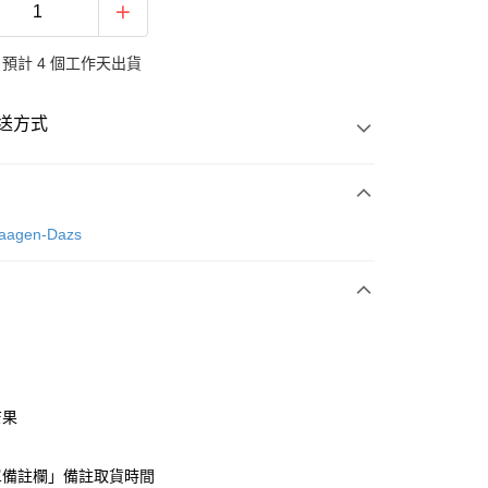
預計 4 個工作天出貨
送方式
次付款
gen-Dazs
芒果
y
單備註欄」備註取貨時間