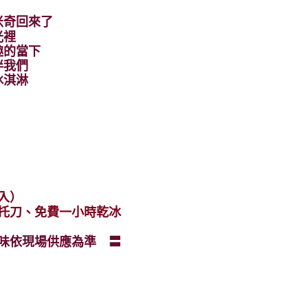
米奇回來了
光裡
趣的當下
伴我們
冰淇淋
入）
托刀、免費一小時乾冰
口味依現場供應為準
〓