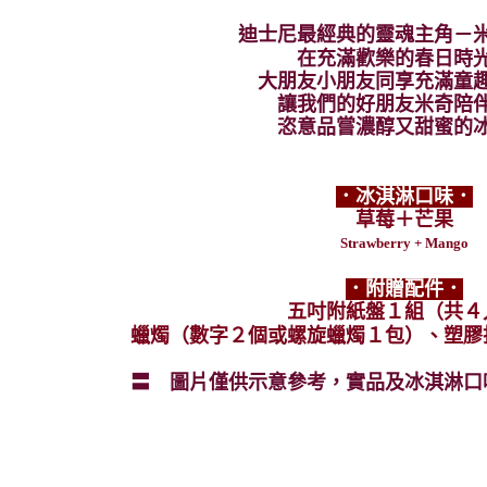
迪士尼最經典的靈魂主角－
在充滿歡樂的春日時
大朋友小朋友同享充滿童
讓我們的好朋友米奇陪
恣意品嘗濃醇又甜蜜的
．冰淇淋口味．
草莓＋芒果
Strawberry + Mango
．附贈配件．
五吋附紙盤１組（共４
蠟燭（數字２個或螺旋蠟燭１包）、塑膠
〓
圖片僅供示意參考，實品及冰淇淋