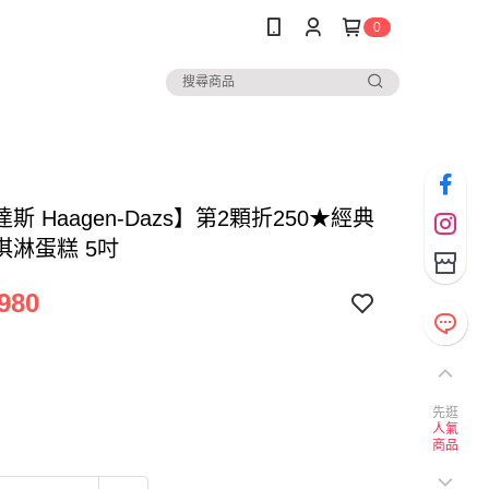
0
斯 Haagen-Dazs】第2顆折250★經典
淇淋蛋糕 5吋
980
先逛
人氣
商品