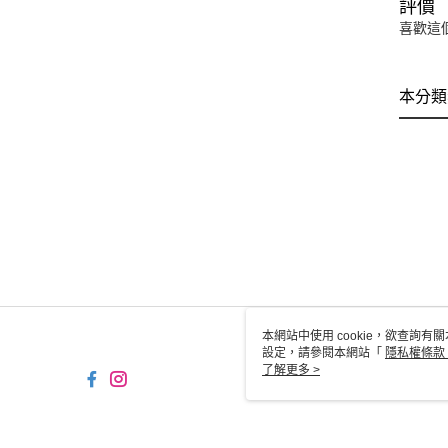
評價
喜歡這
本分類
本網站中使用 cookie，欲查詢有關
設定，請參閱本網站「
隱私權條款
使用 cookie。
了解更多 >