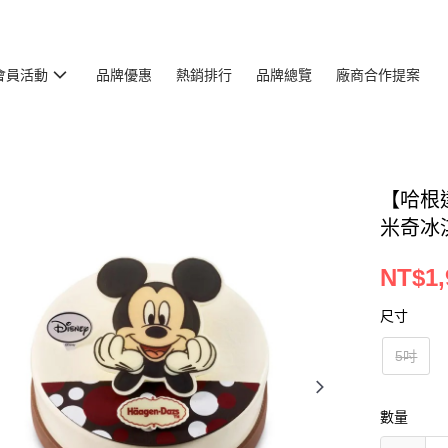
會員活動
品牌優惠
熱銷排行
品牌總覽
廠商合作提案
【哈根達
米奇冰
NT$1,
尺寸
5吋
數量