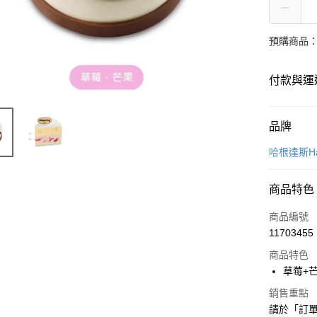
預購商品：
付款與運
付款方式
品牌
信用卡一
哈根達斯Haa
LINE Pay
商品特色
Apple Pay
商品編號
街口支付
11703455
商品特色
悠遊付
草莓+
Google Pa
銷售重點
全盈+PAY
請於「訂