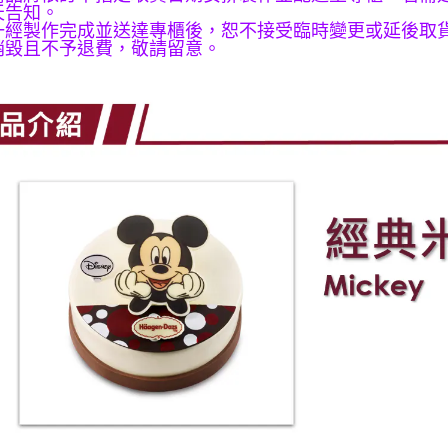
付客戶支
天告知。
3.完整用
一經製作完成並送達專櫃後，恕不接受臨時變更或延後取
【注意事
銷毀且不予退費，敬請留意。
１．透過由
交易，需
求債權轉
２．關於
https://aft
３．未成
「AFTE
任。
４．使用「
即時審查
結果請求
５．嚴禁
形，恩沛
動。