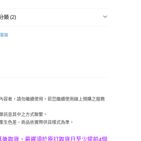
分期
類 (2)
你分期使用說明】
享後付
由台灣大哥大提供，台灣大哥大用戶可立即使用無須另外申請。
保健食品
哈根達斯
式選擇「大哥付你分期」，訂單成立後會自動跳轉到大哥付的交易
客服
證手機門號後，選擇欲分期的期數、繳款截止日，確認付款後即
保健食品
【蛋糕(冷凍冷藏)】
FTEE先享後付」】
。
先享後付是「在收到商品之後才付款」的支付方式。 讓您購物簡單
准額度、可分期數及費用金額請依後續交易確認頁面所載為準。
心！
立30分鐘內，如未前往確認交易或遇審核未通過，訂單將自動取
：不需註冊會員、不需綁卡、不需儲值。
「轉專審核」未通過狀況，表示未達大哥付你分期系統評分，恕
：只要手機號碼，簡訊認證，即可結帳。
評估內容。
：先確認商品／服務後，再付款。
式說明】
店專櫃自取
項不併入電信帳單，「大哥付你分期」於每月結算日後寄送繳費提
EE先享後付」結帳流程】
方式選擇「AFTEE先享後付」後，將跳轉至「AFTEE先享後
訊連結打開帳單後，可選擇「超商條碼／台灣大直營門市／銀行轉
頁面，進行簡訊認證並確認金額後，即可完成結帳。
付／iPASS MONEY」等通路繳費。
成立數日內，您將收到繳費通知簡訊。
關內容者，請勿繼續使用。若您繼續使用線上預購之服務
費通知簡訊後14天內，點擊此簡訊中的連結，可透過四大超商
項】
網路銀行／等多元方式進行付款，方視為交易完成。
係由「台灣大哥大股份有限公司」（以下簡稱本公司）所提供，讓
：結帳手續完成當下不需立刻繳費，但若您需要取消訂單，請聯
訂單訊息其中之方式聯繫。
易時，得透過本服務購買商品或服務，並由商店將買賣／分期付
的店家。未經商家同意取消之訂單仍視為有效，需透過AFTEE
係產生色差，商品依實際供貨樣式為準。 
金債權讓與本公司後，依約使用本公司帳單繳交帳款。
繳納相關費用。
意付款使用「大哥付你分期」之契約關係目的，商店將以您的個人
否成功請以「AFTEE先享後付 」之結帳頁面顯示為準，若有關於
含姓名、電話或地址）提供予台灣大哥大進項蒐集、處理及利
功／繳費後需取消欲退款等相關疑問，請聯繫「AFTEE先享後
延後取貨，最遲須於原訂取貨日至少提前4個
公司與您本人進行分期帳單所需資料之確認、核對及更正。