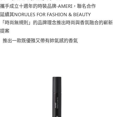
付款後7-11取貨
結帳頁面，進行簡訊認證並確認金額後，即可完成結帳。
帳／街口支付／iPASS MONEY」等通路繳費。
攜手成立十週年的時裝品牌-AMERI，聯名合作
２．訂單成立數日內，您將收到繳費通知簡訊。
每筆NT$70，滿NT$1,000(含以上)免運費
３．收到繳費通知簡訊後14天內，點擊此簡訊中的連結，可透過四大超商／
【注意事項】
延續其NORULES FOR FASHION & BEAUTY
ATM／網路銀行／等多元方式進行付款，方視為交易完成。
宅配
1.本服務係由「台灣大哥大股份有限公司」（以下簡稱本公司）所提供，讓
※ 請注意：結帳手續完成當下不需立刻繳費，但若您需要取消訂單，請聯絡
「時尚無規則」的品牌理念推出時尚與香氛融合的嶄新
用戶於交易時，得透過本服務購買商品或服務，並由商店將買賣／分期付款
每筆NT$100，滿NT$1,200(含以上)免運費
購買商品的店家。未經商家同意取消之訂單仍視為有效，需透過AFTEE先享
買賣價金債權讓與本公司後，依約使用本公司帳單繳交帳款。
後付繳納相關費用。
提案
2.基於同意付款使用「大哥付你分期」之契約關係目的，商店將以您的個人
京站台北店客服中心(1F星巴克旁) 即日起不提供京站紙袋，取件時
※ 交易是否成功請以「AFTEE先享後付 」之結帳頁面顯示為準，若有關於
資料（包含姓名、電話或地址）提供予台灣大哥大進項蒐集、處理及利用，
是否繳費成功／繳費後需取消欲退款等相關疑問，請聯繫「AFTEE先享後付
推出一款既優雅又帶有帥氣感的香氣
請自備購物袋，若需購買紙袋可現場詢問
由本公司與您本人進行分期帳單所需資料之確認、核對及更正。
客戶支援中心」
https://netprotections.freshdesk.com/support/home
3.完整用戶服務條款，請詳閱以下連結：
https://oppay.tw/userRule
免運費
【注意事項】
１．透過由恩沛科技股份有限公司提供之「AFTEE先享後付」服務完成之交
易，需依本服務之必要範圍內提供個人資料，並將交易相關給付款項請求債
權轉讓予恩沛科技股份有限公司。
２．關於個人資料處理事宜，請瀏覽以下網址：
https://aftee.tw/terms/#terms3
３．未成年的使用者請事先徵得法定代理人或監護人之同意方可使用
「AFTEE先享後付」，若未經同意申辦者引起之損失，本公司不負相關責
任。
４．使用「AFTEE先享後付」時，將依據個別帳號之用戶狀況，依本公司即
時審查核予不同之上限額度；若仍有額度不足之情形，本公司將視審查結果
請求用戶進行身份認證。
５．嚴禁一人註冊多個帳號或使用他人資訊註冊。若發現惡意使用之情形，
恩沛科技股份有限公司將有權停止該用戶之使用額度並採取法律行動。