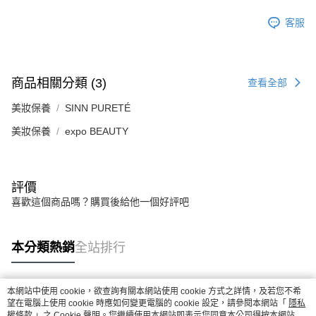
客服
商品相關分類 (3)
查看全部
美妝保養
SINN PURETÉ
美妝保養
expo BEAUTY
評價
喜歡這個商品嗎？購買後給他一個好評吧
本分類熱銷
全站排行
本網站中使用 cookie，欲查詢有關本網站使用 cookie 方式之詳情，及若您不希
熱門標籤
望在電腦上使用 cookie 時應如何變更電腦的 cookie 設定，請參閱本網站「
隱私
權條款
」之 Cookie 聲明。您繼續使用本網站即表示您同意本公司得按本網站使