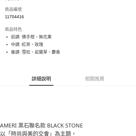
商品編號
街口支付
11704416
悠遊付
商品特色
Google Pay
前調 :佛手柑、無花果
全盈+PAY
中調 :紅茶、玫瑰
後調 :雪松、岩蘭草、麝香
大哥付你分期
相關說明
【大哥付你分期使用說明】
AFTEE先享後付
1.本服務由台灣大哥大提供，台灣大哥大用戶可立即使用無須另外申請。
詳細說明
相關推薦
2.付款方式選擇「大哥付你分期」，訂單成立後會自動跳轉到大哥付的交易
相關說明
流程，驗證手機門號後，選擇欲分期的期數、繳款截止日，確認付款後即完
【關於「AFTEE先享後付」】
成交易。
ATM付款
AFTEE先享後付是「在收到商品之後才付款」的支付方式。 讓您購物簡單
3.實際核准額度、可分期數及費用金額請依後續交易確認頁面所載為準。
便利好安心！
4.訂單成立30分鐘內，如未前往確認交易或遇審核未通過，訂單將自動取
１．簡單：不需註冊會員、不需綁卡、不需儲值。
運送方式
消。如遇「轉專審核」未通過狀況，表示未達大哥付你分期系統評分，恕無
２．便利：只要手機號碼，簡訊認證，即可結帳。
法說明評估內容。
３．安心：先確認商品／服務後，再付款。
付款後全家取貨
【繳款方式說明】
1.分期款項不併入電信帳單，「大哥付你分期」於每月結算日後寄送繳費提
AMERI 黑石聯名款 BLACK STONE
每筆NT$70，滿NT$1,000(含以上)免運費
【「AFTEE先享後付」結帳流程】
醒簡訊。
１．於結帳方式選擇「AFTEE先享後付」後，將跳轉至「AFTEE先享後付」
以「時尚與美的交會」為主題，
2.透過簡訊連結打開帳單後，可選擇「超商條碼／台灣大直營門市／銀行轉