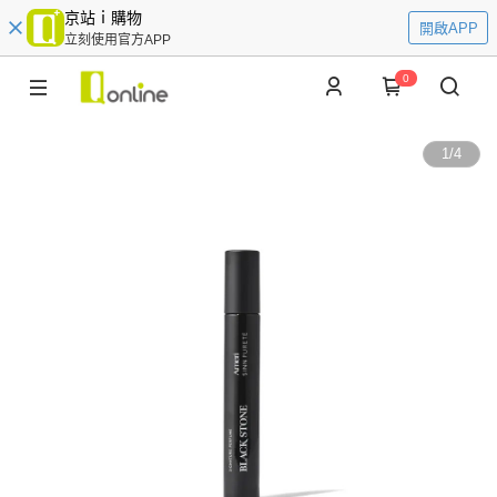
京站ｉ購物
開啟APP
立刻使用官方APP
0
1
/
4