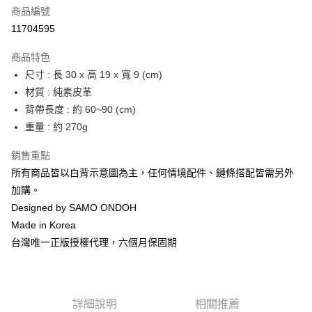
合作金庫商業銀行
第一商業銀行
LINE Pay
商品編號
華南商業銀行
彰化商業銀行
11704595
Apple Pay
上海商業儲蓄銀行
台北富邦商業銀行
國泰世華商業銀行
兆豐國際商業銀行
商品特色
街口支付
臺灣中小企業銀行
台中商業銀行
尺寸 : 長 30 x 高 19 x 寬 9 (cm)
匯豐（台灣）商業銀行
華泰商業銀行
悠遊付
材質 : 純素皮革
聯邦商業銀行
遠東國際商業銀行
元大商業銀行
永豐商業銀行
背帶長度 : 約 60~90 (cm)
Google Pay
玉山商業銀行
星展（台灣）商業銀行
重量 : 約 270g
台新國際商業銀行
中國信託商業銀行
全盈+PAY
台灣樂天信用卡公司
銷售重點
大哥付你分期
所有商品皆以白背示意圖為主，任何情境配件、鏈條搭配皆需另外
相關說明
加購。
【大哥付你分期使用說明】
AFTEE先享後付
Designed by SAMO ONDOH
1.本服務由台灣大哥大提供，台灣大哥大用戶可立即使用無須另外申請。
2.付款方式選擇「大哥付你分期」，訂單成立後會自動跳轉到大哥付的交易
相關說明
Made in Korea
流程，驗證手機門號後，選擇欲分期的期數、繳款截止日，確認付款後即完
【關於「AFTEE先享後付」】
台灣唯一正版授權代理，六個月保固期
成交易。
ATM付款
AFTEE先享後付是「在收到商品之後才付款」的支付方式。 讓您購物簡單
3.實際核准額度、可分期數及費用金額請依後續交易確認頁面所載為準。
便利好安心！
4.訂單成立30分鐘內，如未前往確認交易或遇審核未通過，訂單將自動取
１．簡單：不需註冊會員、不需綁卡、不需儲值。
運送方式
消。如遇「轉專審核」未通過狀況，表示未達大哥付你分期系統評分，恕無
２．便利：只要手機號碼，簡訊認證，即可結帳。
法說明評估內容。
３．安心：先確認商品／服務後，再付款。
詳細說明
相關推薦
付款後全家取貨
【繳款方式說明】