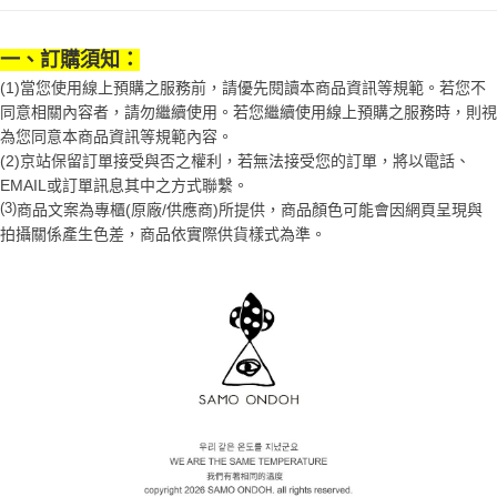
1.分期款項不併入電信帳單，「大哥付你分期」於每月結算日後寄送繳費提
每筆NT$70，滿NT$899(含以上)免運費
【「AFTEE先享後付」結帳流程】
醒簡訊。
１．於結帳方式選擇「AFTEE先享後付」後，將跳轉至「AFTEE先享後付」
2.透過簡訊連結打開帳單後，可選擇「超商條碼／台灣大直營門市／銀行轉
一、訂購須知：
付款後7-11取貨
結帳頁面，進行簡訊認證並確認金額後，即可完成結帳。
帳／街口支付／iPASS MONEY」等通路繳費。
２．訂單成立數日內，您將收到繳費通知簡訊。
(1)當您使用線上預購之服務前，請優先閱讀本商品資訊等規範。若您不
每筆NT$70，滿NT$899(含以上)免運費
３．收到繳費通知簡訊後14天內，點擊此簡訊中的連結，可透過四大超商／
同意相關內容者，請勿繼續使用。若您繼續使用線上預購之服務時，則視
【注意事項】
ATM／網路銀行／等多元方式進行付款，方視為交易完成。
宅配
為您同意本商品資訊等規範內容。
1.本服務係由「台灣大哥大股份有限公司」（以下簡稱本公司）所提供，讓
※ 請注意：結帳手續完成當下不需立刻繳費，但若您需要取消訂單，請聯絡
用戶於交易時，得透過本服務購買商品或服務，並由商店將買賣／分期付款
(2)京站保留訂單接受與否之權利，若無法接受您的訂單，將以電話、
每筆NT$100，滿NT$1,000(含以上)免運費
購買商品的店家。未經商家同意取消之訂單仍視為有效，需透過AFTEE先享
買賣價金債權讓與本公司後，依約使用本公司帳單繳交帳款。
EMAIL或訂單訊息其中之方式聯繫。
後付繳納相關費用。
2.基於同意付款使用「大哥付你分期」之契約關係目的，商店將以您的個人
京站台北店客服中心(1F星巴克旁) 即日起不提供京站紙袋，取件時
※ 交易是否成功請以「AFTEE先享後付 」之結帳頁面顯示為準，若有關於
(3)
商品文案為專櫃(原廠/供應商)所提供，商品顏色可能會因網頁呈現與
資料（包含姓名、電話或地址）提供予台灣大哥大進項蒐集、處理及利用，
是否繳費成功／繳費後需取消欲退款等相關疑問，請聯繫「AFTEE先享後付
請自備購物袋，若需購買紙袋可現場詢問
拍攝關係產生色差，商品依實際供貨樣式為準。
由本公司與您本人進行分期帳單所需資料之確認、核對及更正。
客戶支援中心」
https://netprotections.freshdesk.com/support/home
3.完整用戶服務條款，請詳閱以下連結：
https://oppay.tw/userRule
免運費
【注意事項】
１．透過由恩沛科技股份有限公司提供之「AFTEE先享後付」服務完成之交
易，需依本服務之必要範圍內提供個人資料，並將交易相關給付款項請求債
權轉讓予恩沛科技股份有限公司。
２．關於個人資料處理事宜，請瀏覽以下網址：
https://aftee.tw/terms/#terms3
３．未成年的使用者請事先徵得法定代理人或監護人之同意方可使用
「AFTEE先享後付」，若未經同意申辦者引起之損失，本公司不負相關責
任。
４．使用「AFTEE先享後付」時，將依據個別帳號之用戶狀況，依本公司即
時審查核予不同之上限額度；若仍有額度不足之情形，本公司將視審查結果