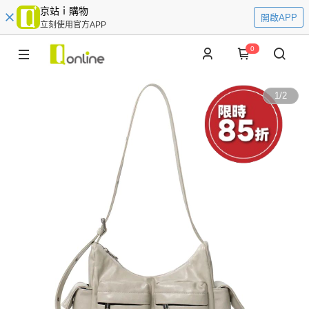
京站ｉ購物
開啟APP
立刻使用官方APP
0
1
/
2