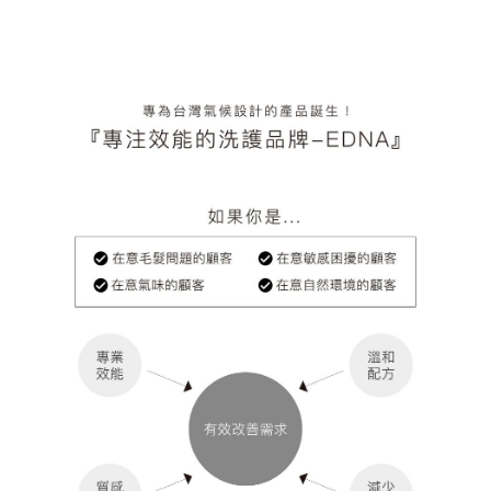
付款後7-11取貨
結帳頁面，進行簡訊認證並確認金額後，即可完成結帳。
帳／街口支付／iPASS MONEY」等通路繳費。
２．訂單成立數日內，您將收到繳費通知簡訊。
每筆NT$70，滿NT$899(含以上)免運費
３．收到繳費通知簡訊後14天內，點擊此簡訊中的連結，可透過四大超商／
【注意事項】
ATM／網路銀行／等多元方式進行付款，方視為交易完成。
宅配
1.本服務係由「台灣大哥大股份有限公司」（以下簡稱本公司）所提供，讓
※ 請注意：結帳手續完成當下不需立刻繳費，但若您需要取消訂單，請聯絡
用戶於交易時，得透過本服務購買商品或服務，並由商店將買賣／分期付款
每筆NT$100，滿NT$1,000(含以上)免運費
購買商品的店家。未經商家同意取消之訂單仍視為有效，需透過AFTEE先享
買賣價金債權讓與本公司後，依約使用本公司帳單繳交帳款。
後付繳納相關費用。
2.基於同意付款使用「大哥付你分期」之契約關係目的，商店將以您的個人
京站台北店客服中心(1F星巴克旁) 即日起不提供京站紙袋，取件時
※ 交易是否成功請以「AFTEE先享後付 」之結帳頁面顯示為準，若有關於
資料（包含姓名、電話或地址）提供予台灣大哥大進項蒐集、處理及利用，
是否繳費成功／繳費後需取消欲退款等相關疑問，請聯繫「AFTEE先享後付
請自備購物袋，若需購買紙袋可現場詢問
由本公司與您本人進行分期帳單所需資料之確認、核對及更正。
客戶支援中心」
https://netprotections.freshdesk.com/support/home
3.完整用戶服務條款，請詳閱以下連結：
https://oppay.tw/userRule
免運費
【注意事項】
１．透過由恩沛科技股份有限公司提供之「AFTEE先享後付」服務完成之交
易，需依本服務之必要範圍內提供個人資料，並將交易相關給付款項請求債
權轉讓予恩沛科技股份有限公司。
２．關於個人資料處理事宜，請瀏覽以下網址：
https://aftee.tw/terms/#terms3
３．未成年的使用者請事先徵得法定代理人或監護人之同意方可使用
「AFTEE先享後付」，若未經同意申辦者引起之損失，本公司不負相關責
任。
４．使用「AFTEE先享後付」時，將依據個別帳號之用戶狀況，依本公司即
時審查核予不同之上限額度；若仍有額度不足之情形，本公司將視審查結果
請求用戶進行身份認證。
５．嚴禁一人註冊多個帳號或使用他人資訊註冊。若發現惡意使用之情形，
恩沛科技股份有限公司將有權停止該用戶之使用額度並採取法律行動。