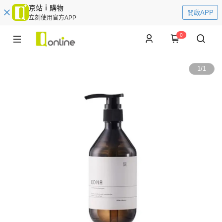
京站ｉ購物
開啟APP
立刻使用官方APP
0
1
/
1