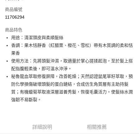
商品編號
街口支付
11706294
悠遊付
商品特色
Google Pay
用途：清潔頭皮與柔順髮絲
全盈+PAY
香調：果木恬靜香（紅醋栗、橙花、雪松）帶有木質調的柔和恬
果香
大哥付你分期
使用方法：先將頭髮沖濕，取適量於掌心搓揉起泡，至於髮上搭
相關說明
配指腹輕柔後，即可溫水沖淨。
【大哥付你分期使用說明】
AFTEE先享後付
1.本服務由台灣大哥大提供，台灣大哥大用戶可立即使用無須另外申請。
秘魯龍血萃取修復屏障，改善乾燥；天然認證鼠尾草籽萃取，預
2.付款方式選擇「大哥付你分期」，訂單成立後會自動跳轉到大哥付的交易
相關說明
防化學損傷破壞頭髮的蛋白鏈結，合成仿生角質層有主助持髮
流程，驗證手機門號後，選擇欲分期的期數、繳款截止日，確認付款後即完
【關於「AFTEE先享後付」】
質；有機蠟菊萃取液深層滋養秀髮，恢復毛囊活力。使髮絲水潤
成交易。
ATM付款
AFTEE先享後付是「在收到商品之後才付款」的支付方式。 讓您購物簡單
3.實際核准額度、可分期數及費用金額請依後續交易確認頁面所載為準。
強韌不易斷裂。
便利好安心！
4.訂單成立30分鐘內，如未前往確認交易或遇審核未通過，訂單將自動取
１．簡單：不需註冊會員、不需綁卡、不需儲值。
運送方式
消。如遇「轉專審核」未通過狀況，表示未達大哥付你分期系統評分，恕無
２．便利：只要手機號碼，簡訊認證，即可結帳。
法說明評估內容。
３．安心：先確認商品／服務後，再付款。
付款後全家取貨
【繳款方式說明】
1.分期款項不併入電信帳單，「大哥付你分期」於每月結算日後寄送繳費提
詳細說明
相關推薦
每筆NT$70，滿NT$899(含以上)免運費
【「AFTEE先享後付」結帳流程】
醒簡訊。
１．於結帳方式選擇「AFTEE先享後付」後，將跳轉至「AFTEE先享後付」
2.透過簡訊連結打開帳單後，可選擇「超商條碼／台灣大直營門市／銀行轉