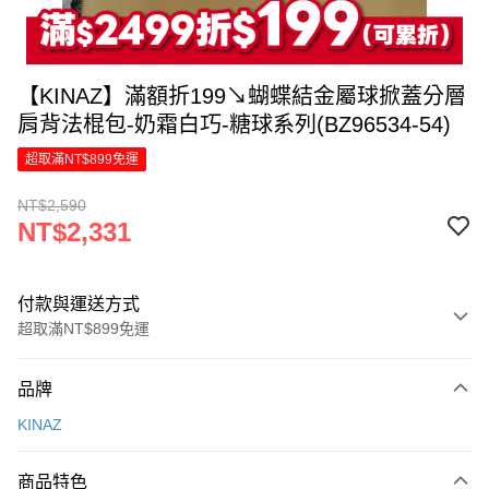
【KINAZ】滿額折199↘蝴蝶結金屬球掀蓋分層
肩背法棍包-奶霜白巧-糖球系列(BZ96534-54)
超取滿NT$899免運
NT$2,590
NT$2,331
付款與運送方式
超取滿NT$899免運
付款方式
品牌
信用卡一次付款
KINAZ
LINE Pay
商品特色
Apple Pay