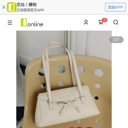
京站ｉ購物
開啟APP
立刻使用官方APP
0
1
/
7