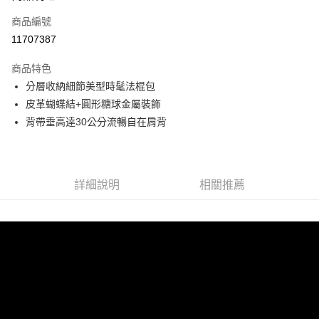
商品編號
街口支付
11707387
悠遊付
商品特色
Google Pay
分層收納細節美型時髦法棍包
全盈+PAY
皮革蝴蝶結+圓形糖球金屬裝飾
背帶垂高逹30公分流暢自在肩背
大哥付你分期
相關說明
【大哥付你分期使用說明】
AFTEE先享後付
1.本服務由台灣大哥大提供，台灣大哥大用戶可立即使用無須另外申請。
詳細說明
相關推薦
2.付款方式選擇「大哥付你分期」，訂單成立後會自動跳轉到大哥付的交易
相關說明
流程，驗證手機門號後，選擇欲分期的期數、繳款截止日，確認付款後即完
【關於「AFTEE先享後付」】
成交易。
ATM付款
AFTEE先享後付是「在收到商品之後才付款」的支付方式。 讓您購物簡單
3.實際核准額度、可分期數及費用金額請依後續交易確認頁面所載為準。
便利好安心！
4.訂單成立30分鐘內，如未前往確認交易或遇審核未通過，訂單將自動取
１．簡單：不需註冊會員、不需綁卡、不需儲值。
運送方式
消。如遇「轉專審核」未通過狀況，表示未達大哥付你分期系統評分，恕無
２．便利：只要手機號碼，簡訊認證，即可結帳。
法說明評估內容。
３．安心：先確認商品／服務後，再付款。
付款後全家取貨
【繳款方式說明】
1.分期款項不併入電信帳單，「大哥付你分期」於每月結算日後寄送繳費提
每筆NT$70，滿NT$899(含以上)免運費
【「AFTEE先享後付」結帳流程】
醒簡訊。
１．於結帳方式選擇「AFTEE先享後付」後，將跳轉至「AFTEE先享後付」
2.透過簡訊連結打開帳單後，可選擇「超商條碼／台灣大直營門市／銀行轉