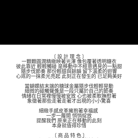
付款後7-11取貨
結帳頁面，進行簡訊認證並確認金額後，即可完成結帳。
帳／街口支付／iPASS MONEY」等通路繳費。
２．訂單成立數日內，您將收到繳費通知簡訊。
每筆NT$70，滿NT$899(含以上)免運費
３．收到繳費通知簡訊後14天內，點擊此簡訊中的連結，可透過四大超商／
【注意事項】
ATM／網路銀行／等多元方式進行付款，方視為交易完成。
宅配
1.本服務係由「台灣大哥大股份有限公司」（以下簡稱本公司）所提供，讓
※ 請注意：結帳手續完成當下不需立刻繳費，但若您需要取消訂單，請聯絡
用戶於交易時，得透過本服務購買商品或服務，並由商店將買賣／分期付款
每筆NT$100，滿NT$1,000(含以上)免運費
購買商品的店家。未經商家同意取消之訂單仍視為有效，需透過AFTEE先享
買賣價金債權讓與本公司後，依約使用本公司帳單繳交帳款。
後付繳納相關費用。
2.基於同意付款使用「大哥付你分期」之契約關係目的，商店將以您的個人
京站台北店客服中心(1F星巴克旁) 即日起不提供京站紙袋，取件時
※ 交易是否成功請以「AFTEE先享後付 」之結帳頁面顯示為準，若有關於
資料（包含姓名、電話或地址）提供予台灣大哥大進項蒐集、處理及利用，
是否繳費成功／繳費後需取消欲退款等相關疑問，請聯繫「AFTEE先享後付
請自備購物袋，若需購買紙袋可現場詢問
由本公司與您本人進行分期帳單所需資料之確認、核對及更正。
客戶支援中心」
https://netprotections.freshdesk.com/support/home
3.完整用戶服務條款，請詳閱以下連結：
https://oppay.tw/userRule
〔 設 計 理 念 〕
免運費
一顆顆圓潤精緻映著光澤 像包覆著透明糖衣
【注意事項】
彼此靠近 輕輕觸碰 是移動中不經意遇見的一點甜
１．透過由恩沛科技股份有限公司提供之「AFTEE先享後付」服務完成之交
隨步伐節奏 那份輕甜與餘韻 留下溫柔的迴響
易，需依本服務之必要範圍內提供個人資料，並將交易相關給付款項請求債
心底的一抹柔光亮起 此刻正在發生的 已足夠美好
權轉讓予恩沛科技股份有限公司。
２．關於個人資料處理事宜，請瀏覽以下網址：
當蝴蝶結末端的糖球金屬隨步伐輕輕晃動
https://aftee.tw/terms/#terms3
細微的碰觸聲像是一段只屬於自己的節奏
情緒在日常裡慢慢被安放 心也被柔軟撫慰著
３．未成年的使用者請事先徵得法定代理人或監護人之同意方可使用
象徵著那些走著走著才出現的小小驚喜
「AFTEE先享後付」，若未經同意申辦者引起之損失，本公司不負相關責
任。
細緻手感皮革擁抱著幸福感
４．使用「AFTEE先享後付」時，將依據個別帳號之用戶狀況，依本公司即
一步一履間 悄悄綻放
時審查核予不同之上限額度；若仍有額度不足之情形，本公司將視審查結果
提醒我們 原來正在移動的此刻
請求用戶進行身份認證。
本身就值得珍惜
５．嚴禁一人註冊多個帳號或使用他人資訊註冊。若發現惡意使用之情形，
恩沛科技股份有限公司將有權停止該用戶之使用額度並採取法律行動。
〔 商 品 特 色 〕