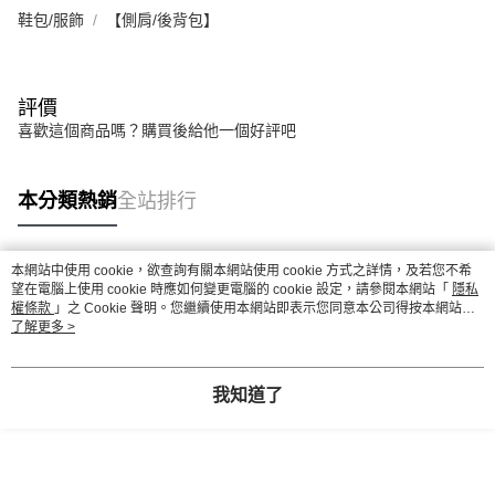
鞋包/服飾
【側肩/後背包】
評價
喜歡這個商品嗎？購買後給他一個好評吧
本分類熱銷
全站排行
本網站中使用 cookie，欲查詢有關本網站使用 cookie 方式之詳情，及若您不希
熱門標籤
望在電腦上使用 cookie 時應如何變更電腦的 cookie 設定，請參閱本網站「
隱私
權條款
」之 Cookie 聲明。您繼續使用本網站即表示您同意本公司得按本網站使
用條款之 Cookie 聲明使用 cookie。
了解更多 >
我知道了