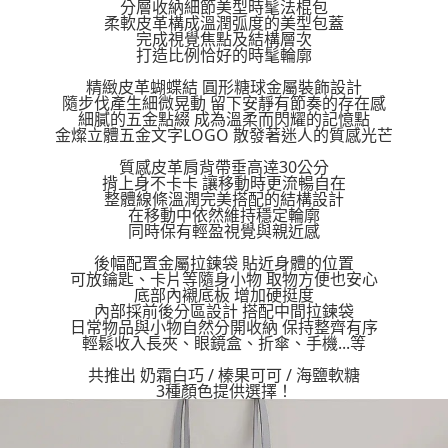
分層收納細節美型時髦法棍包
柔軟皮革構成溫潤弧度的美型包蓋
完成視覺焦點及結構層次
打造比例恰好的時髦輪廓
精緻皮革蝴蝶結 圓形糖球金屬裝飾設計
隨步伐產生細微晃動 留下安靜有節奏的存在感
細膩的五金點綴 成為溫柔而閃耀的記憶點
金燦立體五金文字LOGO 散發著迷人的質感光芒
質感皮革肩背帶垂高逹30公分
揹上身不卡卡 讓移動時更流暢自在
整體線條溫潤完美搭配的結構設計
在移動中依然維持穩定輪廓
同時保有輕盈視覺與親近感
後幅配置金屬拉鍊袋 貼近身體的位置
可放鑰匙、卡片等隨身小物 取物方便也安心
底部內襯底板 增加硬挺度
內部採前後分區設計 搭配中間拉鍊袋
日常物品與小物自然分開收納 保持整齊有序
輕鬆收入長夾、眼鏡盒、折傘、手機...等
共推出 奶霜白巧 / 榛果可可 / 海鹽軟糖
3種顏色提供選擇！