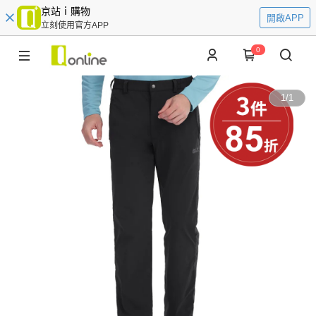
京站ｉ購物
開啟APP
立刻使用官方APP
0
1
/
1