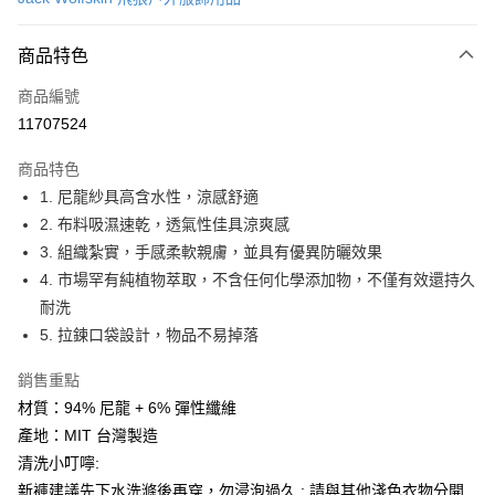
LINE Pay
商品特色
Apple Pay
商品編號
街口支付
11707524
悠遊付
商品特色
Google Pay
1. 尼龍紗具高含水性，涼感舒適
全盈+PAY
2. 布料吸濕速乾，透氣性佳具涼爽感
3. 組織紮實，手感柔軟親膚，並具有優異防曬效果
大哥付你分期
4. 市場罕有純植物萃取，不含任何化學添加物，不僅有效還持久
相關說明
耐洗
【大哥付你分期使用說明】
AFTEE先享後付
1.本服務由台灣大哥大提供，台灣大哥大用戶可立即使用無須另外申請。
5. 拉鍊口袋設計，物品不易掉落
2.付款方式選擇「大哥付你分期」，訂單成立後會自動跳轉到大哥付的交易
相關說明
流程，驗證手機門號後，選擇欲分期的期數、繳款截止日，確認付款後即完
銷售重點
【關於「AFTEE先享後付」】
成交易。
ATM付款
AFTEE先享後付是「在收到商品之後才付款」的支付方式。 讓您購物簡單
材質：94% 尼龍 + 6% 彈性纖維
3.實際核准額度、可分期數及費用金額請依後續交易確認頁面所載為準。
便利好安心！
4.訂單成立30分鐘內，如未前往確認交易或遇審核未通過，訂單將自動取
產地：MIT 台灣製造
１．簡單：不需註冊會員、不需綁卡、不需儲值。
運送方式
消。如遇「轉專審核」未通過狀況，表示未達大哥付你分期系統評分，恕無
２．便利：只要手機號碼，簡訊認證，即可結帳。
清洗小叮嚀:
法說明評估內容。
３．安心：先確認商品／服務後，再付款。
付款後全家取貨
新褲建議先下水洗滌後再穿，勿浸泡過久 ; 請與其他淺色衣物分開
【繳款方式說明】