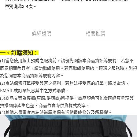
1.分期款項不併入電信帳單，「大哥付你分期」於每月結算日後寄送繳費提
每筆NT$70，滿NT$1,000(含以上)免運費
單獨洗滌3-4次。
【「AFTEE先享後付」結帳流程】
醒簡訊。
１．於結帳方式選擇「AFTEE先享後付」後，將跳轉至「AFTEE先享後付」
2.透過簡訊連結打開帳單後，可選擇「超商條碼／台灣大直營門市／銀行轉
付款後7-11取貨
結帳頁面，進行簡訊認證並確認金額後，即可完成結帳。
帳／街口支付／iPASS MONEY」等通路繳費。
２．訂單成立數日內，您將收到繳費通知簡訊。
每筆NT$70，滿NT$1,000(含以上)免運費
３．收到繳費通知簡訊後14天內，點擊此簡訊中的連結，可透過四大超商／
【注意事項】
詳細說明
相關推薦
ATM／網路銀行／等多元方式進行付款，方視為交易完成。
宅配
1.本服務係由「台灣大哥大股份有限公司」（以下簡稱本公司）所提供，讓
※ 請注意：結帳手續完成當下不需立刻繳費，但若您需要取消訂單，請聯絡
用戶於交易時，得透過本服務購買商品或服務，並由商店將買賣／分期付款
每筆NT$100，滿NT$1,200(含以上)免運費
購買商品的店家。未經商家同意取消之訂單仍視為有效，需透過AFTEE先享
買賣價金債權讓與本公司後，依約使用本公司帳單繳交帳款。
後付繳納相關費用。
一、訂購須知：
2.基於同意付款使用「大哥付你分期」之契約關係目的，商店將以您的個人
京站台北店客服中心(1F星巴克旁) 即日起不提供京站紙袋，取件時
※ 交易是否成功請以「AFTEE先享後付 」之結帳頁面顯示為準，若有關於
資料（包含姓名、電話或地址）提供予台灣大哥大進項蒐集、處理及利用，
(1)當您使用線上預購之服務前，請優先閱讀本商品資訊等規範。若您不
是否繳費成功／繳費後需取消欲退款等相關疑問，請聯繫「AFTEE先享後付
請自備購物袋，若需購買紙袋可現場詢問
由本公司與您本人進行分期帳單所需資料之確認、核對及更正。
客戶支援中心」
https://netprotections.freshdesk.com/support/home
同意相關內容者，請勿繼續使用。若您繼續使用線上預購之服務時，則視
3.完整用戶服務條款，請詳閱以下連結：
https://oppay.tw/userRule
免運費
為您同意本商品資訊等規範內容。
【注意事項】
(2)京站保留訂單接受與否之權利，若無法接受您的訂單，將以電話、
１．透過由恩沛科技股份有限公司提供之「AFTEE先享後付」服務完成之交
易，需依本服務之必要範圍內提供個人資料，並將交易相關給付款項請求債
EMAIL或訂單訊息其中之方式聯繫。
權轉讓予恩沛科技股份有限公司。
(3)商品文案為專櫃(原廠/供應商)所提供，商品顏色可能會因網頁呈現與
２．關於個人資料處理事宜，請瀏覽以下網址：
拍攝關係產生色差，商品依實際供貨樣式為準。 
https://aftee.tw/terms/#terms3
３．未成年的使用者請事先徵得法定代理人或監護人之同意方可使用
(4)
其他未盡事宜
京站時尚廣場保有活動最終修改及解釋權。
「AFTEE先享後付」，若未經同意申辦者引起之損失，本公司不負相關責
任。
４．使用「AFTEE先享後付」時，將依據個別帳號之用戶狀況，依本公司即
時審查核予不同之上限額度；若仍有額度不足之情形，本公司將視審查結果