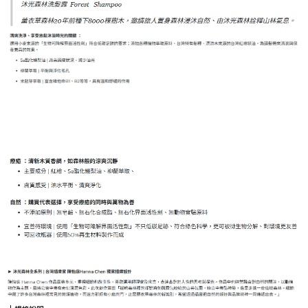
２．訂單成立數日內，您將收到繳費通知簡訊。
每筆NT$70，滿NT$899(含以上)免運費
３．收到繳費通知簡訊後14天內，點擊此簡訊中的連結，可透過四大超商／
【注意事項】
ATM／網路銀行／等多元方式進行付款，方視為交易完成。
宅配
1.本服務係由「台灣大哥大股份有限公司」（以下簡稱本公司）所提供，讓
※ 請注意：結帳手續完成當下不需立刻繳費，但若您需要取消訂單，請聯絡
用戶於交易時，得透過本服務購買商品或服務，並由商店將買賣／分期付款
每筆NT$100，滿NT$1,000(含以上)免運費
購買商品的店家。未經商家同意取消之訂單仍視為有效，需透過AFTEE先享
買賣價金債權讓與本公司後，依約使用本公司帳單繳交帳款。
後付繳納相關費用。
2.基於同意付款使用「大哥付你分期」之契約關係目的，商店將以您的個人
京站台北店客服中心(1F星巴克旁) 即日起不提供京站紙袋，取件時
※ 交易是否成功請以「AFTEE先享後付 」之結帳頁面顯示為準，若有關於
資料（包含姓名、電話或地址）提供予台灣大哥大進項蒐集、處理及利用，
是否繳費成功／繳費後需取消欲退款等相關疑問，請聯繫「AFTEE先享後付
請自備購物袋，若需購買紙袋可現場詢問
由本公司與您本人進行分期帳單所需資料之確認、核對及更正。
客戶支援中心」
https://netprotections.freshdesk.com/support/home
3.完整用戶服務條款，請詳閱以下連結：
https://oppay.tw/userRule
免運費
【注意事項】
１．透過由恩沛科技股份有限公司提供之「AFTEE先享後付」服務完成之交
易，需依本服務之必要範圍內提供個人資料，並將交易相關給付款項請求債
權轉讓予恩沛科技股份有限公司。
２．關於個人資料處理事宜，請瀏覽以下網址：
https://aftee.tw/terms/#terms3
３．未成年的使用者請事先徵得法定代理人或監護人之同意方可使用
「AFTEE先享後付」，若未經同意申辦者引起之損失，本公司不負相關責
任。
４．使用「AFTEE先享後付」時，將依據個別帳號之用戶狀況，依本公司即
時審查核予不同之上限額度；若仍有額度不足之情形，本公司將視審查結果
請求用戶進行身份認證。
５．嚴禁一人註冊多個帳號或使用他人資訊註冊。若發現惡意使用之情形，
恩沛科技股份有限公司將有權停止該用戶之使用額度並採取法律行動。