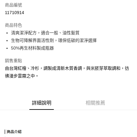
商品編號
街口支付
11710914
悠遊付
商品特色
Google Pay
清爽潔淨配方，適合一般、油性髮質
全盈+PAY
生物可降解界面活性劑，環保低碳的潔淨選擇
50%再生材料製成瓶器
大哥付你分期
相關說明
銷售重點
【大哥付你分期使用說明】
由台灣紅檜、冷杉，調製成清新木質香調，與米胚芽萃取調和，彷
AFTEE先享後付
1.本服務由台灣大哥大提供，台灣大哥大用戶可立即使用無須另外申請。
彿漫步雲霧之中。
2.付款方式選擇「大哥付你分期」，訂單成立後會自動跳轉到大哥付的交易
相關說明
流程，驗證手機門號後，選擇欲分期的期數、繳款截止日，確認付款後即完
【關於「AFTEE先享後付」】
成交易。
ATM付款
AFTEE先享後付是「在收到商品之後才付款」的支付方式。 讓您購物簡單
3.實際核准額度、可分期數及費用金額請依後續交易確認頁面所載為準。
便利好安心！
4.訂單成立30分鐘內，如未前往確認交易或遇審核未通過，訂單將自動取
１．簡單：不需註冊會員、不需綁卡、不需儲值。
詳細說明
相關推薦
運送方式
消。如遇「轉專審核」未通過狀況，表示未達大哥付你分期系統評分，恕無
２．便利：只要手機號碼，簡訊認證，即可結帳。
法說明評估內容。
３．安心：先確認商品／服務後，再付款。
付款後全家取貨
【繳款方式說明】
1.分期款項不併入電信帳單，「大哥付你分期」於每月結算日後寄送繳費提
每筆NT$70，滿NT$899(含以上)免運費
【「AFTEE先享後付」結帳流程】
醒簡訊。
１．於結帳方式選擇「AFTEE先享後付」後，將跳轉至「AFTEE先享後付」
2.透過簡訊連結打開帳單後，可選擇「超商條碼／台灣大直營門市／銀行轉
付款後7-11取貨
結帳頁面，進行簡訊認證並確認金額後，即可完成結帳。
帳／街口支付／iPASS MONEY」等通路繳費。