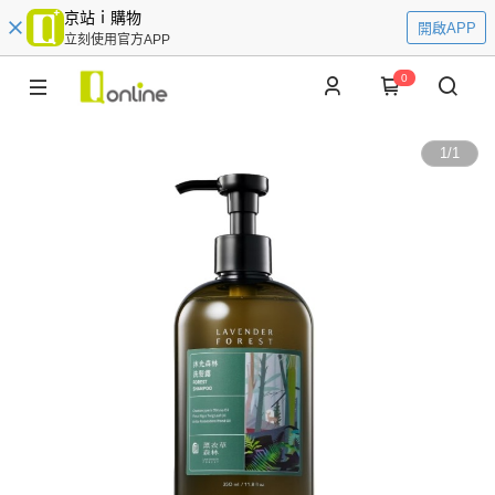
京站ｉ購物
開啟APP
立刻使用官方APP
0
1
/
1