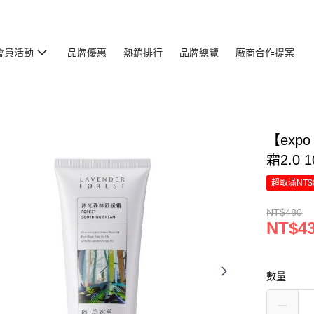
會員活動
品牌優惠
熱銷排行
品牌總覽
廠商合作提案
【exp
霜2.0 
超取滿NT$
NT$480
NT$4
數量