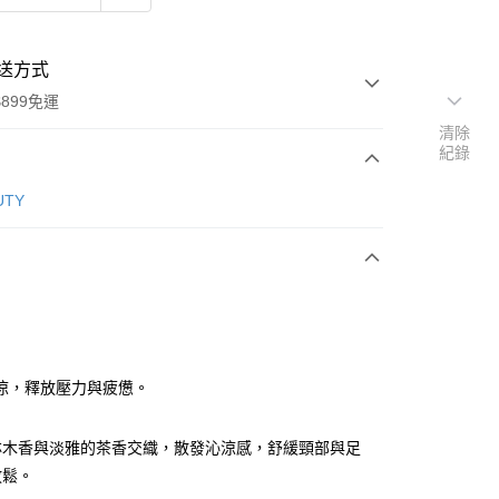
送方式
899免運
清除
紀錄
次付款
UTY
涼，釋放壓力與疲憊。
y
林木香與淡雅的茶香交織，散發沁涼感，舒緩頸部與足
放鬆。
分期