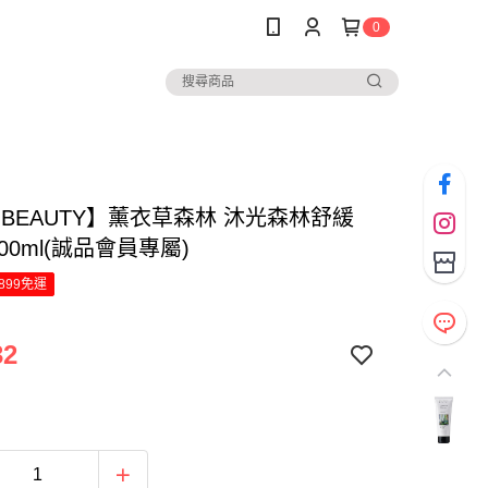
0
o BEAUTY】薰衣草森林 沐光森林舒緩
100ml(誠品會員專屬)
899免運
32