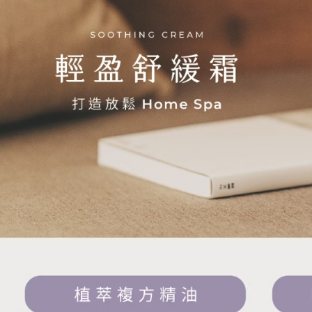
免運費
【注意事
１．透過由
交易，需
求債權轉
２．關於
https://aft
３．未成
「AFTE
任。
４．使用「
即時審查
結果請求
５．嚴禁
形，恩沛
動。