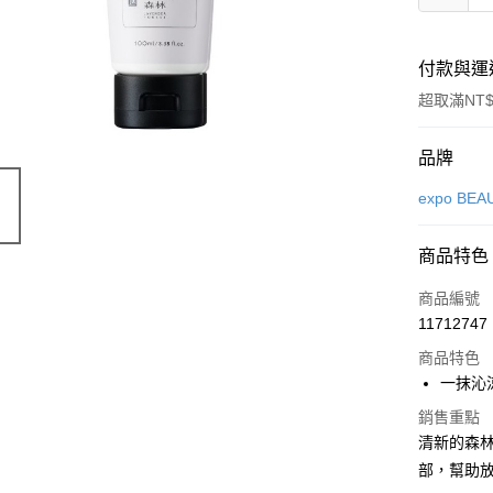
付款與運
超取滿NT$
付款方式
品牌
信用卡一
expo BEA
LINE Pay
商品特色
Apple Pay
商品編號
街口支付
11712747
商品特色
悠遊付
一抹沁
Google Pa
銷售重點
全盈+PAY
清新的森
部，幫助
大哥付你