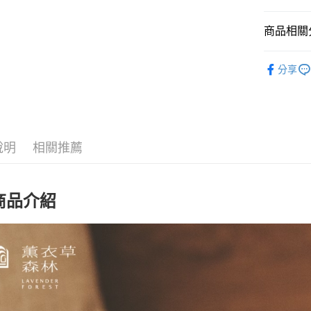
相關說明
【大哥付
商品相關分
AFTEE先
1.本服務
2.付款方
相關說明
美妝保養
流程，驗
【關於「A
分享
ATM付款
完成交易
AFTEE
美妝保養
3.實際核
便利好安
4.訂單成
１．簡單
美妝保養
消。如遇
２．便利
運送方式
無法說明
３．安心
【繳款方
付款後全
說明
相關推薦
1.分期款
【「AFT
醒簡訊。
每筆NT$7
１．於結帳
2.透過簡
付」結帳
帳／街口支
付款後7-1
２．訂單
商品介紹
３．收到繳
每筆NT$7
【注意事
／ATM／
1.本服務
※ 請注意
宅配
用戶於交
絡購買商品
款買賣價
先享後付
每筆NT$1
2.基於同
※ 交易是
資料（包
是否繳費成
京站台北店
用，由本
付客戶支
請自備購
3.完整用