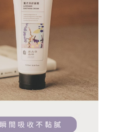
項】
恩沛科技股份有限公司提供之「AFTEE先享後付」服務完成之
依本服務之必要範圍內提供個人資料，並將交易相關給付款項請
讓予恩沛科技股份有限公司。
個人資料處理事宜，請瀏覽以下網址：
ee.tw/terms/#terms3
年的使用者請事先徵得法定代理人或監護人之同意方可使用
E先享後付」，若未經同意申辦者引起之損失，本公司不負相關責
AFTEE先享後付」時，將依據個別帳號之用戶狀況，依本公司
核予不同之上限額度；若仍有額度不足之情形，本公司將視審查
用戶進行身份認證。
一人註冊多個帳號或使用他人資訊註冊。若發現惡意使用之情
科技股份有限公司將有權停止該用戶之使用額度並採取法律行