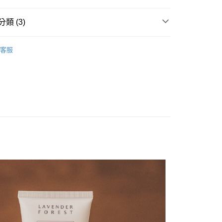
你分期使用說明】
類 (3)
享後付
由台灣大哥大提供，台灣大哥大用戶可立即使用無須另外申請。
式選擇「大哥付你分期」，訂單成立後會自動跳轉到大哥付的交易
薰衣草森林
證手機門號後，選擇欲分期的期數、繳款截止日，確認付款後即
FTEE先享後付」】
客服
。
先享後付是「在收到商品之後才付款」的支付方式。 讓您購物簡單
expo BEAUTY
准額度、可分期數及費用金額請依後續交易確認頁面所載為準。
心！
立30分鐘內，如未前往確認交易或遇審核未通過，訂單將自動取
：不需註冊會員、不需綁卡、不需儲值。
【身體乳/手足保養】
「轉專審核」未通過狀況，表示未達大哥付你分期系統評分，恕
：只要手機號碼，簡訊認證，即可結帳。
評估內容。
：先確認商品／服務後，再付款。
式說明】
家取貨
項不併入電信帳單，「大哥付你分期」於每月結算日後寄送繳費提
EE先享後付」結帳流程】
0，滿NT$899(含以上)免運費
方式選擇「AFTEE先享後付」後，將跳轉至「AFTEE先享後
訊連結打開帳單後，可選擇「超商條碼／台灣大直營門市／銀行轉
頁面，進行簡訊認證並確認金額後，即可完成結帳。
付／iPASS MONEY」等通路繳費。
1取貨
成立數日內，您將收到繳費通知簡訊。
費通知簡訊後14天內，點擊此簡訊中的連結，可透過四大超商
0，滿NT$899(含以上)免運費
項】
網路銀行／等多元方式進行付款，方視為交易完成。
係由「台灣大哥大股份有限公司」（以下簡稱本公司）所提供，讓
：結帳手續完成當下不需立刻繳費，但若您需要取消訂單，請聯
易時，得透過本服務購買商品或服務，並由商店將買賣／分期付
的店家。未經商家同意取消之訂單仍視為有效，需透過AFTEE
金債權讓與本公司後，依約使用本公司帳單繳交帳款。
繳納相關費用。
00，滿NT$1,000(含以上)免運費
意付款使用「大哥付你分期」之契約關係目的，商店將以您的個人
否成功請以「AFTEE先享後付 」之結帳頁面顯示為準，若有關於
含姓名、電話或地址）提供予台灣大哥大進項蒐集、處理及利
功／繳費後需取消欲退款等相關疑問，請聯繫「AFTEE先享後
客服中心(1F星巴克旁) 即日起不提供京站紙袋，取件時
公司與您本人進行分期帳單所需資料之確認、核對及更正。
援中心」
https://netprotections.freshdesk.com/support/home
物袋，若需購買紙袋可現場詢問
戶服務條款，請詳閱以下連結：
https://oppay.tw/userRule