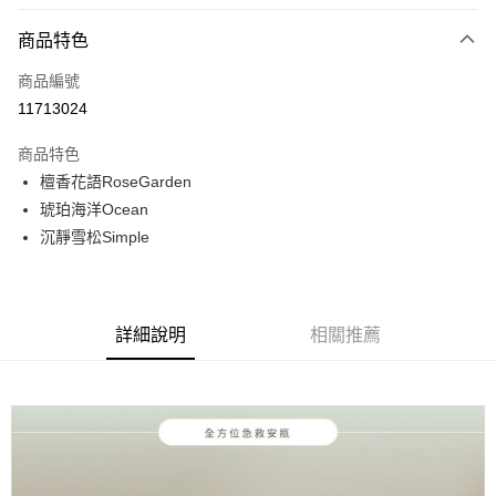
LINE Pay
商品特色
Apple Pay
商品編號
街口支付
11713024
悠遊付
商品特色
Google Pay
檀香花語RoseGarden
全盈+PAY
琥珀海洋Ocean
沉靜雪松Simple
大哥付你分期
相關說明
【大哥付你分期使用說明】
AFTEE先享後付
1.本服務由台灣大哥大提供，台灣大哥大用戶可立即使用無須另外申請。
詳細說明
相關推薦
2.付款方式選擇「大哥付你分期」，訂單成立後會自動跳轉到大哥付的交易
相關說明
流程，驗證手機門號後，選擇欲分期的期數、繳款截止日，確認付款後即完
【關於「AFTEE先享後付」】
成交易。
ATM付款
AFTEE先享後付是「在收到商品之後才付款」的支付方式。 讓您購物簡單
3.實際核准額度、可分期數及費用金額請依後續交易確認頁面所載為準。
便利好安心！
4.訂單成立30分鐘內，如未前往確認交易或遇審核未通過，訂單將自動取
１．簡單：不需註冊會員、不需綁卡、不需儲值。
運送方式
消。如遇「轉專審核」未通過狀況，表示未達大哥付你分期系統評分，恕無
２．便利：只要手機號碼，簡訊認證，即可結帳。
法說明評估內容。
３．安心：先確認商品／服務後，再付款。
付款後全家取貨
【繳款方式說明】