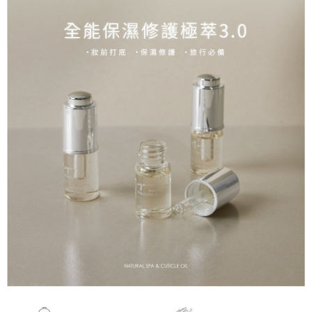
1.分期款項不併入電信帳單，「大哥付你分期」於每月結算日後寄送繳費提
每筆NT$70，滿NT$899(含以上)免運費
【「AFTEE先享後付」結帳流程】
醒簡訊。
１．於結帳方式選擇「AFTEE先享後付」後，將跳轉至「AFTEE先享後付」
2.透過簡訊連結打開帳單後，可選擇「超商條碼／台灣大直營門市／銀行轉
付款後7-11取貨
結帳頁面，進行簡訊認證並確認金額後，即可完成結帳。
帳／街口支付／iPASS MONEY」等通路繳費。
２．訂單成立數日內，您將收到繳費通知簡訊。
每筆NT$70，滿NT$899(含以上)免運費
３．收到繳費通知簡訊後14天內，點擊此簡訊中的連結，可透過四大超商／
【注意事項】
ATM／網路銀行／等多元方式進行付款，方視為交易完成。
宅配
1.本服務係由「台灣大哥大股份有限公司」（以下簡稱本公司）所提供，讓
※ 請注意：結帳手續完成當下不需立刻繳費，但若您需要取消訂單，請聯絡
用戶於交易時，得透過本服務購買商品或服務，並由商店將買賣／分期付款
每筆NT$100，滿NT$1,000(含以上)免運費
購買商品的店家。未經商家同意取消之訂單仍視為有效，需透過AFTEE先享
買賣價金債權讓與本公司後，依約使用本公司帳單繳交帳款。
後付繳納相關費用。
2.基於同意付款使用「大哥付你分期」之契約關係目的，商店將以您的個人
京站台北店客服中心(1F星巴克旁) 即日起不提供京站紙袋，取件時
※ 交易是否成功請以「AFTEE先享後付 」之結帳頁面顯示為準，若有關於
資料（包含姓名、電話或地址）提供予台灣大哥大進項蒐集、處理及利用，
是否繳費成功／繳費後需取消欲退款等相關疑問，請聯繫「AFTEE先享後付
請自備購物袋，若需購買紙袋可現場詢問
由本公司與您本人進行分期帳單所需資料之確認、核對及更正。
客戶支援中心」
https://netprotections.freshdesk.com/support/home
3.完整用戶服務條款，請詳閱以下連結：
https://oppay.tw/userRule
免運費
【注意事項】
１．透過由恩沛科技股份有限公司提供之「AFTEE先享後付」服務完成之交
易，需依本服務之必要範圍內提供個人資料，並將交易相關給付款項請求債
權轉讓予恩沛科技股份有限公司。
２．關於個人資料處理事宜，請瀏覽以下網址：
https://aftee.tw/terms/#terms3
３．未成年的使用者請事先徵得法定代理人或監護人之同意方可使用
「AFTEE先享後付」，若未經同意申辦者引起之損失，本公司不負相關責
任。
４．使用「AFTEE先享後付」時，將依據個別帳號之用戶狀況，依本公司即
時審查核予不同之上限額度；若仍有額度不足之情形，本公司將視審查結果
請求用戶進行身份認證。