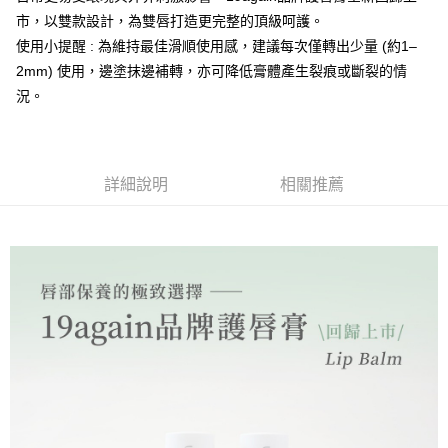
1.分期款項不併入電信帳單，「大哥付你分期」於每月結算日後寄送繳費提
每筆NT$70，滿NT$899(含以上)免運費
市，以雙款設計，為雙唇打造更完整的頂級呵護。
【「AFTEE先享後付」結帳流程】
醒簡訊。
１．於結帳方式選擇「AFTEE先享後付」後，將跳轉至「AFTEE先享後付」
使用小提醒 : 為維持最佳滑順使用感，建議每次僅轉出少量 (約1–
2.透過簡訊連結打開帳單後，可選擇「超商條碼／台灣大直營門市／銀行轉
付款後7-11取貨
結帳頁面，進行簡訊認證並確認金額後，即可完成結帳。
帳／街口支付／iPASS MONEY」等通路繳費。
2mm) 使用，邊塗抹邊補轉，亦可降低膏體產生裂痕或斷裂的情
２．訂單成立數日內，您將收到繳費通知簡訊。
每筆NT$70，滿NT$899(含以上)免運費
況。
３．收到繳費通知簡訊後14天內，點擊此簡訊中的連結，可透過四大超商／
【注意事項】
ATM／網路銀行／等多元方式進行付款，方視為交易完成。
宅配
1.本服務係由「台灣大哥大股份有限公司」（以下簡稱本公司）所提供，讓
※ 請注意：結帳手續完成當下不需立刻繳費，但若您需要取消訂單，請聯絡
用戶於交易時，得透過本服務購買商品或服務，並由商店將買賣／分期付款
每筆NT$100，滿NT$1,000(含以上)免運費
購買商品的店家。未經商家同意取消之訂單仍視為有效，需透過AFTEE先享
買賣價金債權讓與本公司後，依約使用本公司帳單繳交帳款。
後付繳納相關費用。
2.基於同意付款使用「大哥付你分期」之契約關係目的，商店將以您的個人
詳細說明
相關推薦
京站台北店客服中心(1F星巴克旁) 即日起不提供京站紙袋，取件時
※ 交易是否成功請以「AFTEE先享後付 」之結帳頁面顯示為準，若有關於
資料（包含姓名、電話或地址）提供予台灣大哥大進項蒐集、處理及利用，
是否繳費成功／繳費後需取消欲退款等相關疑問，請聯繫「AFTEE先享後付
請自備購物袋，若需購買紙袋可現場詢問
由本公司與您本人進行分期帳單所需資料之確認、核對及更正。
客戶支援中心」
https://netprotections.freshdesk.com/support/home
3.完整用戶服務條款，請詳閱以下連結：
https://oppay.tw/userRule
免運費
【注意事項】
１．透過由恩沛科技股份有限公司提供之「AFTEE先享後付」服務完成之交
易，需依本服務之必要範圍內提供個人資料，並將交易相關給付款項請求債
權轉讓予恩沛科技股份有限公司。
２．關於個人資料處理事宜，請瀏覽以下網址：
https://aftee.tw/terms/#terms3
３．未成年的使用者請事先徵得法定代理人或監護人之同意方可使用
「AFTEE先享後付」，若未經同意申辦者引起之損失，本公司不負相關責
任。
４．使用「AFTEE先享後付」時，將依據個別帳號之用戶狀況，依本公司即
時審查核予不同之上限額度；若仍有額度不足之情形，本公司將視審查結果