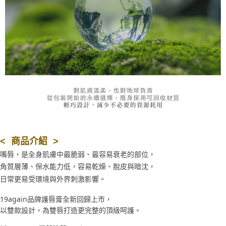
< 商品介紹 >
嘴唇，是全身肌膚中最脆弱、最容易衰老的部位，
角質層薄、保水能力低，容易乾燥、脫皮與暗沈，
日常更易受環境與外界刺激影響。
19again品牌護唇膏全新回歸上市，
以雙款設計，為雙唇打造更完整的頂級呵護。