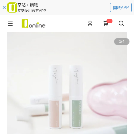
京站ｉ購物
開啟APP
立刻使用官方APP
0
1
/
4