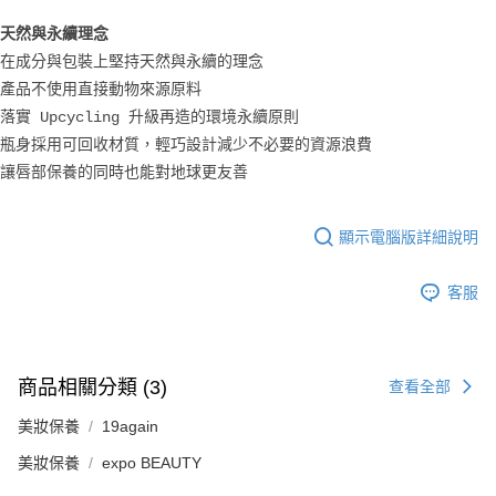
天然與永續理念
在成分與包裝上堅持天然與永續的理念
產品
不使用直接動物來源原料
落實 Upcycling 升級再造的環境永續原則
瓶身採用可回收材質
，輕巧設計減少不必要的資源浪費
讓唇部保養的同時也能對地球更友善
顯示電腦版詳細說明
客服
商品相關分類 (3)
查看全部
美妝保養
19again
美妝保養
expo BEAUTY