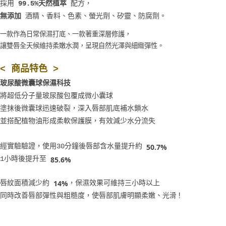
採用
99.5%天然植萃
配方，
。
無添加
酒精、香料、色素、螢光劑、矽靈、防腐劑
一款作為日常保濕打底、一款著重深層修護，
讓雙唇全天候維持柔嫩水潤，呈現自然光澤與細緻彈性。
< 商品特色 >
玻尿酸微囊球保濕科技
將超低分子量玻尿酸包覆成微小囊球
塗抹後微囊球迅速破裂，深入唇部肌底補水鎖水
並搭配植物油形成柔軟保護膜，有效減少水分流失
50.7%
經實驗驗證，使用30分鐘後唇部含水量提升約
85.6%
1小時後提升至
14%
唇紋面積減少約
，保濕效果可維持三小時以上
同時改善唇部彈性與粗糙度，使唇部肌膚明顯柔嫩、光
滑！