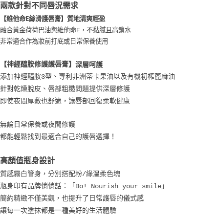
兩款針對不同唇況需求
【維他命E絲滑護唇膏】
質地清爽輕盈
融合黃金荷荷巴油與維他命E，不黏膩且高鎖水
非常適合作為妝前打底或日常保養使用
【神經醯胺修護護唇膏】
深層呵護
添加神經醯胺3型、專利非洲蒂卡果油以及有機初榨蓖麻油
針對乾燥脫皮、唇部粗糙問題提供深層修護
即使夜間厚敷也舒適，讓唇部回復柔軟健康
無論日常保養或夜間修護
都能輕鬆找到最適合自己的護唇選擇！
高顏值瓶身設計
質感霧白管身，分別搭配粉/綠溫柔色塊
瓶身印有品牌悄悄話：「Bo! Nourish your smile」
簡約精緻不僅美觀，也提升了日常護唇的儀式感
讓每一次塗抹都是一種美好的生活體驗