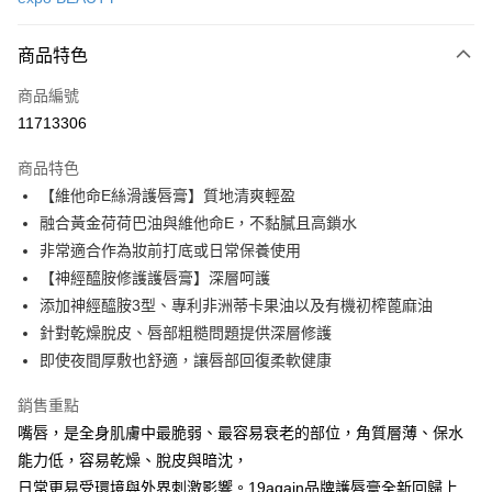
LINE Pay
商品特色
Apple Pay
商品編號
街口支付
11713306
悠遊付
商品特色
Google Pay
【維他命E絲滑護唇膏】質地清爽輕盈
全盈+PAY
融合黃金荷荷巴油與維他命E，不黏膩且高鎖水
非常適合作為妝前打底或日常保養使用
大哥付你分期
【神經醯胺修護護唇膏】深層呵護
相關說明
添加神經醯胺3型、專利非洲蒂卡果油以及有機初榨蓖麻油
【大哥付你分期使用說明】
AFTEE先享後付
1.本服務由台灣大哥大提供，台灣大哥大用戶可立即使用無須另外申請。
針對乾燥脫皮、唇部粗糙問題提供深層修護
2.付款方式選擇「大哥付你分期」，訂單成立後會自動跳轉到大哥付的交易
相關說明
即使夜間厚敷也舒適，讓唇部回復柔軟健康
流程，驗證手機門號後，選擇欲分期的期數、繳款截止日，確認付款後即完
【關於「AFTEE先享後付」】
成交易。
ATM付款
AFTEE先享後付是「在收到商品之後才付款」的支付方式。 讓您購物簡單
銷售重點
3.實際核准額度、可分期數及費用金額請依後續交易確認頁面所載為準。
便利好安心！
4.訂單成立30分鐘內，如未前往確認交易或遇審核未通過，訂單將自動取
嘴唇，是全身肌膚中最脆弱、最容易衰老的部位，角質層薄、保水
１．簡單：不需註冊會員、不需綁卡、不需儲值。
運送方式
消。如遇「轉專審核」未通過狀況，表示未達大哥付你分期系統評分，恕無
２．便利：只要手機號碼，簡訊認證，即可結帳。
能力低，容易乾燥、脫皮與暗沈，
法說明評估內容。
３．安心：先確認商品／服務後，再付款。
付款後全家取貨
日常更易受環境與外界刺激影響。19again品牌護唇膏全新回歸上
【繳款方式說明】