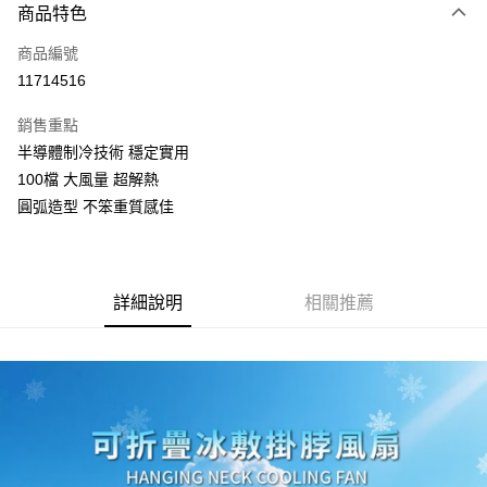
商品特色
Apple Pay
商品編號
街口支付
11714516
悠遊付
銷售重點
Google Pay
半導體制冷技術 穩定實用
全盈+PAY
100檔 大風量 超解熱
圓弧造型 不笨重質感佳
大哥付你分期
相關說明
【大哥付你分期使用說明】
AFTEE先享後付
1.本服務由台灣大哥大提供，台灣大哥大用戶可立即使用無須另外申請。
詳細說明
相關推薦
2.付款方式選擇「大哥付你分期」，訂單成立後會自動跳轉到大哥付的交易
相關說明
流程，驗證手機門號後，選擇欲分期的期數、繳款截止日，確認付款後即完
【關於「AFTEE先享後付」】
成交易。
ATM付款
AFTEE先享後付是「在收到商品之後才付款」的支付方式。 讓您購物簡單
3.實際核准額度、可分期數及費用金額請依後續交易確認頁面所載為準。
便利好安心！
4.訂單成立30分鐘內，如未前往確認交易或遇審核未通過，訂單將自動取
１．簡單：不需註冊會員、不需綁卡、不需儲值。
運送方式
消。如遇「轉專審核」未通過狀況，表示未達大哥付你分期系統評分，恕無
２．便利：只要手機號碼，簡訊認證，即可結帳。
法說明評估內容。
３．安心：先確認商品／服務後，再付款。
付款後全家取貨
【繳款方式說明】
1.分期款項不併入電信帳單，「大哥付你分期」於每月結算日後寄送繳費提
每筆NT$70，滿NT$899(含以上)免運費
【「AFTEE先享後付」結帳流程】
醒簡訊。