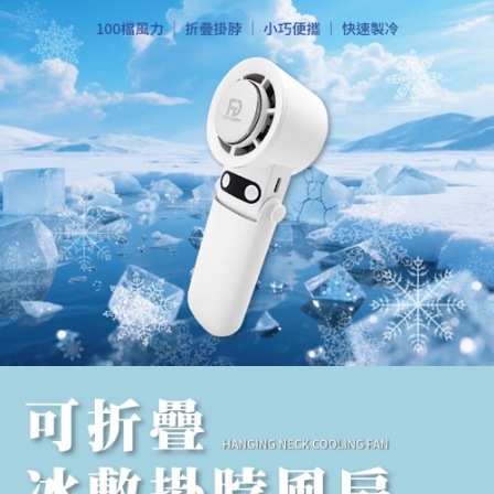
１．於結帳方式選擇「AFTEE先享後付」後，將跳轉至「AFTEE先享後付」
2.透過簡訊連結打開帳單後，可選擇「超商條碼／台灣大直營門市／銀行轉
付款後7-11取貨
結帳頁面，進行簡訊認證並確認金額後，即可完成結帳。
帳／街口支付／iPASS MONEY」等通路繳費。
２．訂單成立數日內，您將收到繳費通知簡訊。
每筆NT$70，滿NT$899(含以上)免運費
３．收到繳費通知簡訊後14天內，點擊此簡訊中的連結，可透過四大超商／
【注意事項】
ATM／網路銀行／等多元方式進行付款，方視為交易完成。
宅配
1.本服務係由「台灣大哥大股份有限公司」（以下簡稱本公司）所提供，讓
※ 請注意：結帳手續完成當下不需立刻繳費，但若您需要取消訂單，請聯絡
用戶於交易時，得透過本服務購買商品或服務，並由商店將買賣／分期付款
每筆NT$100，滿NT$1,000(含以上)免運費
購買商品的店家。未經商家同意取消之訂單仍視為有效，需透過AFTEE先享
買賣價金債權讓與本公司後，依約使用本公司帳單繳交帳款。
後付繳納相關費用。
2.基於同意付款使用「大哥付你分期」之契約關係目的，商店將以您的個人
京站台北店客服中心(1F星巴克旁) 即日起不提供京站紙袋，取件時
※ 交易是否成功請以「AFTEE先享後付 」之結帳頁面顯示為準，若有關於
資料（包含姓名、電話或地址）提供予台灣大哥大進項蒐集、處理及利用，
是否繳費成功／繳費後需取消欲退款等相關疑問，請聯繫「AFTEE先享後付
請自備購物袋，若需購買紙袋可現場詢問
由本公司與您本人進行分期帳單所需資料之確認、核對及更正。
客戶支援中心」
https://netprotections.freshdesk.com/support/home
3.完整用戶服務條款，請詳閱以下連結：
https://oppay.tw/userRule
免運費
【注意事項】
１．透過由恩沛科技股份有限公司提供之「AFTEE先享後付」服務完成之交
易，需依本服務之必要範圍內提供個人資料，並將交易相關給付款項請求債
權轉讓予恩沛科技股份有限公司。
２．關於個人資料處理事宜，請瀏覽以下網址：
https://aftee.tw/terms/#terms3
３．未成年的使用者請事先徵得法定代理人或監護人之同意方可使用
「AFTEE先享後付」，若未經同意申辦者引起之損失，本公司不負相關責
任。
４．使用「AFTEE先享後付」時，將依據個別帳號之用戶狀況，依本公司即
時審查核予不同之上限額度；若仍有額度不足之情形，本公司將視審查結果
請求用戶進行身份認證。
５．嚴禁一人註冊多個帳號或使用他人資訊註冊。若發現惡意使用之情形，