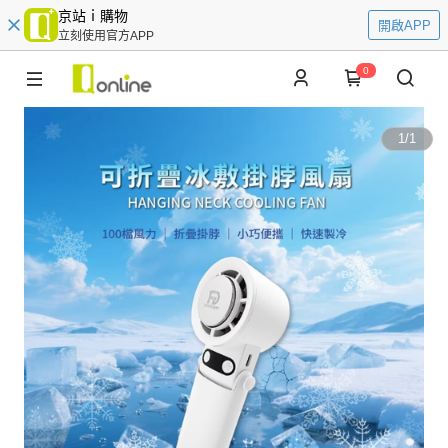
京站ｉ購物
開啟APP
立刻使用官方APP
0
1
/
1