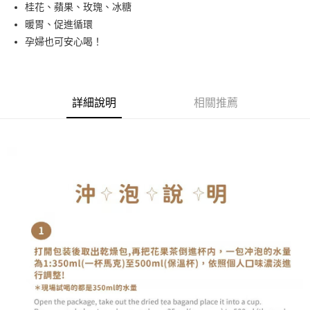
街口支付
桂花、蘋果、玫瑰、冰糖
暖胃、促進循環
悠遊付
孕婦也可安心喝！
Google Pay
全盈+PAY
詳細說明
相關推薦
大哥付你分期
相關說明
【大哥付你分期使用說明】
AFTEE先享後付
1.本服務由台灣大哥大提供，台灣大哥大用戶可立即使用無須另外申請。
2.付款方式選擇「大哥付你分期」，訂單成立後會自動跳轉到大哥付的交易
相關說明
流程，驗證手機門號後，選擇欲分期的期數、繳款截止日，確認付款後即完
【關於「AFTEE先享後付」】
成交易。
ATM付款
AFTEE先享後付是「在收到商品之後才付款」的支付方式。 讓您購物簡單
3.實際核准額度、可分期數及費用金額請依後續交易確認頁面所載為準。
便利好安心！
4.訂單成立30分鐘內，如未前往確認交易或遇審核未通過，訂單將自動取
１．簡單：不需註冊會員、不需綁卡、不需儲值。
運送方式
消。如遇「轉專審核」未通過狀況，表示未達大哥付你分期系統評分，恕無
２．便利：只要手機號碼，簡訊認證，即可結帳。
法說明評估內容。
３．安心：先確認商品／服務後，再付款。
付款後全家取貨
【繳款方式說明】
1.分期款項不併入電信帳單，「大哥付你分期」於每月結算日後寄送繳費提
每筆NT$70，滿NT$1,000(含以上)免運費
【「AFTEE先享後付」結帳流程】
醒簡訊。
１．於結帳方式選擇「AFTEE先享後付」後，將跳轉至「AFTEE先享後付」
2.透過簡訊連結打開帳單後，可選擇「超商條碼／台灣大直營門市／銀行轉
付款後7-11取貨
結帳頁面，進行簡訊認證並確認金額後，即可完成結帳。
帳／街口支付／iPASS MONEY」等通路繳費。
２．訂單成立數日內，您將收到繳費通知簡訊。