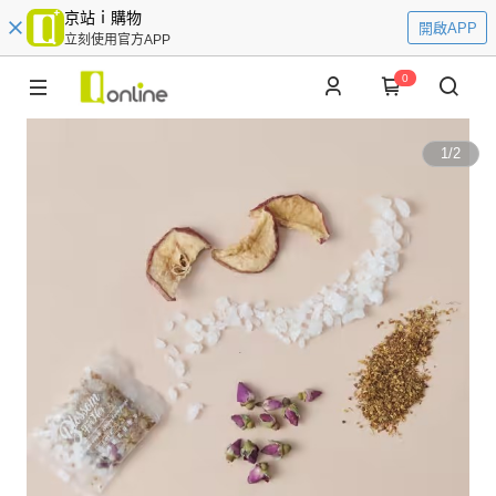
京站ｉ購物
開啟APP
立刻使用官方APP
0
1
/
2