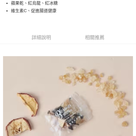
街口支付
蘋果乾、紅烏龍、紅冰糖
維生素C、促進腸道健康
悠遊付
Google Pay
全盈+PAY
詳細說明
相關推薦
大哥付你分期
相關說明
【大哥付你分期使用說明】
AFTEE先享後付
1.本服務由台灣大哥大提供，台灣大哥大用戶可立即使用無須另外申請。
2.付款方式選擇「大哥付你分期」，訂單成立後會自動跳轉到大哥付的交易
相關說明
流程，驗證手機門號後，選擇欲分期的期數、繳款截止日，確認付款後即完
【關於「AFTEE先享後付」】
成交易。
ATM付款
AFTEE先享後付是「在收到商品之後才付款」的支付方式。 讓您購物簡單
3.實際核准額度、可分期數及費用金額請依後續交易確認頁面所載為準。
便利好安心！
4.訂單成立30分鐘內，如未前往確認交易或遇審核未通過，訂單將自動取
１．簡單：不需註冊會員、不需綁卡、不需儲值。
運送方式
消。如遇「轉專審核」未通過狀況，表示未達大哥付你分期系統評分，恕無
２．便利：只要手機號碼，簡訊認證，即可結帳。
法說明評估內容。
３．安心：先確認商品／服務後，再付款。
付款後全家取貨
【繳款方式說明】
1.分期款項不併入電信帳單，「大哥付你分期」於每月結算日後寄送繳費提
每筆NT$70，滿NT$899(含以上)免運費
【「AFTEE先享後付」結帳流程】
醒簡訊。
１．於結帳方式選擇「AFTEE先享後付」後，將跳轉至「AFTEE先享後付」
2.透過簡訊連結打開帳單後，可選擇「超商條碼／台灣大直營門市／銀行轉
付款後7-11取貨
結帳頁面，進行簡訊認證並確認金額後，即可完成結帳。
帳／街口支付／iPASS MONEY」等通路繳費。
２．訂單成立數日內，您將收到繳費通知簡訊。