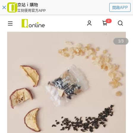
京站ｉ購物
開啟APP
立刻使用官方APP
0
1
/
3