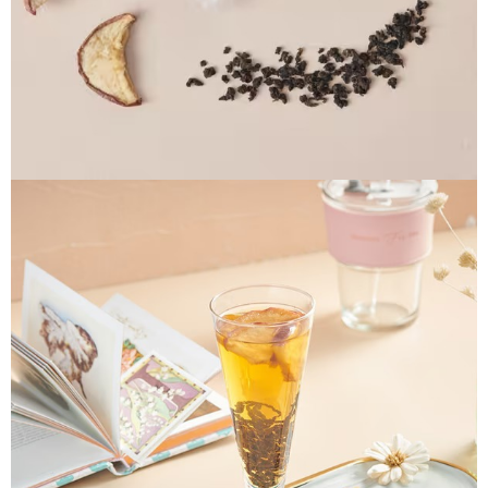
每筆NT$70，滿NT$899(含以上)免運費
３．收到繳費通知簡訊後14天內，點擊此簡訊中的連結，可透過四大超商／
【注意事項】
ATM／網路銀行／等多元方式進行付款，方視為交易完成。
宅配
1.本服務係由「台灣大哥大股份有限公司」（以下簡稱本公司）所提供，讓
※ 請注意：結帳手續完成當下不需立刻繳費，但若您需要取消訂單，請聯絡
用戶於交易時，得透過本服務購買商品或服務，並由商店將買賣／分期付款
每筆NT$100，滿NT$1,000(含以上)免運費
購買商品的店家。未經商家同意取消之訂單仍視為有效，需透過AFTEE先享
買賣價金債權讓與本公司後，依約使用本公司帳單繳交帳款。
後付繳納相關費用。
2.基於同意付款使用「大哥付你分期」之契約關係目的，商店將以您的個人
京站台北店客服中心(1F星巴克旁) 即日起不提供京站紙袋，取件時
※ 交易是否成功請以「AFTEE先享後付 」之結帳頁面顯示為準，若有關於
資料（包含姓名、電話或地址）提供予台灣大哥大進項蒐集、處理及利用，
是否繳費成功／繳費後需取消欲退款等相關疑問，請聯繫「AFTEE先享後付
請自備購物袋，若需購買紙袋可現場詢問
由本公司與您本人進行分期帳單所需資料之確認、核對及更正。
客戶支援中心」
https://netprotections.freshdesk.com/support/home
3.完整用戶服務條款，請詳閱以下連結：
https://oppay.tw/userRule
免運費
【注意事項】
１．透過由恩沛科技股份有限公司提供之「AFTEE先享後付」服務完成之交
易，需依本服務之必要範圍內提供個人資料，並將交易相關給付款項請求債
權轉讓予恩沛科技股份有限公司。
２．關於個人資料處理事宜，請瀏覽以下網址：
https://aftee.tw/terms/#terms3
３．未成年的使用者請事先徵得法定代理人或監護人之同意方可使用
「AFTEE先享後付」，若未經同意申辦者引起之損失，本公司不負相關責
任。
４．使用「AFTEE先享後付」時，將依據個別帳號之用戶狀況，依本公司即
時審查核予不同之上限額度；若仍有額度不足之情形，本公司將視審查結果
請求用戶進行身份認證。
５．嚴禁一人註冊多個帳號或使用他人資訊註冊。若發現惡意使用之情形，
恩沛科技股份有限公司將有權停止該用戶之使用額度並採取法律行動。