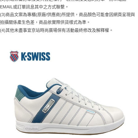
１．簡單：不需註冊會員、不需綁卡、不需儲值。
運送方式
消。如遇「轉專審核」未通過狀況，表示未達大哥付你分期系統評分，恕無
EMAIL或訂單訊息其中之方式聯繫。
２．便利：只要手機號碼，簡訊認證，即可結帳。
法說明評估內容。
３．安心：先確認商品／服務後，再付款。
(3)商品文案為專櫃(原廠/供應商)所提供，商品顏色可能會因網頁呈現與
付款後全家取貨
【繳款方式說明】
1.分期款項不併入電信帳單，「大哥付你分期」於每月結算日後寄送繳費提
拍攝關係產生色差，商品依實際供貨樣式為準。
每筆NT$70，滿NT$899(含以上)免運費
【「AFTEE先享後付」結帳流程】
醒簡訊。
(4)
其他未盡事宜
京站時尚廣場保有活動最終修改及解釋權。
１．於結帳方式選擇「AFTEE先享後付」後，將跳轉至「AFTEE先享後付」
2.透過簡訊連結打開帳單後，可選擇「超商條碼／台灣大直營門市／銀行轉
付款後7-11取貨
結帳頁面，進行簡訊認證並確認金額後，即可完成結帳。
帳／街口支付／iPASS MONEY」等通路繳費。
２．訂單成立數日內，您將收到繳費通知簡訊。
每筆NT$70，滿NT$899(含以上)免運費
３．收到繳費通知簡訊後14天內，點擊此簡訊中的連結，可透過四大超商／
【注意事項】
ATM／網路銀行／等多元方式進行付款，方視為交易完成。
宅配
1.本服務係由「台灣大哥大股份有限公司」（以下簡稱本公司）所提供，讓
※ 請注意：結帳手續完成當下不需立刻繳費，但若您需要取消訂單，請聯絡
用戶於交易時，得透過本服務購買商品或服務，並由商店將買賣／分期付款
每筆NT$100，滿NT$1,000(含以上)免運費
購買商品的店家。未經商家同意取消之訂單仍視為有效，需透過AFTEE先享
買賣價金債權讓與本公司後，依約使用本公司帳單繳交帳款。
後付繳納相關費用。
2.基於同意付款使用「大哥付你分期」之契約關係目的，商店將以您的個人
京站台北店客服中心(1F星巴克旁) 即日起不提供京站紙袋，取件時
※ 交易是否成功請以「AFTEE先享後付 」之結帳頁面顯示為準，若有關於
資料（包含姓名、電話或地址）提供予台灣大哥大進項蒐集、處理及利用，
是否繳費成功／繳費後需取消欲退款等相關疑問，請聯繫「AFTEE先享後付
請自備購物袋，若需購買紙袋可現場詢問
由本公司與您本人進行分期帳單所需資料之確認、核對及更正。
客戶支援中心」
https://netprotections.freshdesk.com/support/home
3.完整用戶服務條款，請詳閱以下連結：
https://oppay.tw/userRule
免運費
【注意事項】
１．透過由恩沛科技股份有限公司提供之「AFTEE先享後付」服務完成之交
易，需依本服務之必要範圍內提供個人資料，並將交易相關給付款項請求債
權轉讓予恩沛科技股份有限公司。
２．關於個人資料處理事宜，請瀏覽以下網址：
https://aftee.tw/terms/#terms3
３．未成年的使用者請事先徵得法定代理人或監護人之同意方可使用
「AFTEE先享後付」，若未經同意申辦者引起之損失，本公司不負相關責