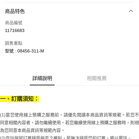
信用卡分期付款
6 期 0 利率 每期
NT$546
21家銀行
商品特色
合作金庫商業銀行
第一商業銀行
LINE Pay
商品編號
華南商業銀行
彰化商業銀行
11716683
Apple Pay
上海商業儲蓄銀行
台北富邦商業銀行
國泰世華商業銀行
兆豐國際商業銀行
銷售重點
街口支付
臺灣中小企業銀行
台中商業銀行
型號 : 08456-311-M
匯豐（台灣）商業銀行
華泰商業銀行
悠遊付
聯邦商業銀行
遠東國際商業銀行
元大商業銀行
永豐商業銀行
Google Pay
玉山商業銀行
星展（台灣）商業銀行
詳細說明
相關推薦
台新國際商業銀行
中國信託商業銀行
全盈+PAY
台灣樂天信用卡公司
大哥付你分期
一、訂購須知：
相關說明
【大哥付你分期使用說明】
AFTEE先享後付
1.本服務由台灣大哥大提供，台灣大哥大用戶可立即使用無須另外申請。
(1)當您使用線上預購之服務前，請優先閱讀本商品資訊等規範。若您不
2.付款方式選擇「大哥付你分期」，訂單成立後會自動跳轉到大哥付的交易
相關說明
流程，驗證手機門號後，選擇欲分期的期數、繳款截止日，確認付款後即完
同意相關內容者，請勿繼續使用。若您繼續使用線上預購之服務時，則視
【關於「AFTEE先享後付」】
成交易。
ATM付款
AFTEE先享後付是「在收到商品之後才付款」的支付方式。 讓您購物簡單
為您同意本商品資訊等規範內容。
3.實際核准額度、可分期數及費用金額請依後續交易確認頁面所載為準。
便利好安心！
(2)京站保留訂單接受與否之權利，若無法接受您的訂單，將以電話、
4.訂單成立30分鐘內，如未前往確認交易或遇審核未通過，訂單將自動取