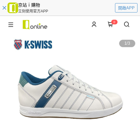
京站ｉ購物
開啟APP
立刻使用官方APP
0
1
/
3