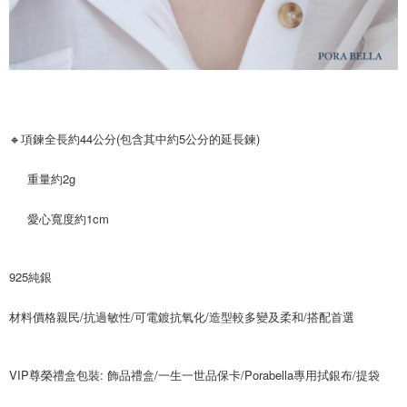
🔸項鍊全長約44公分(包含其中約5公分的延長鍊)  
     重量約2g  
     愛心寬度約1cm
925純銀
材料價格親民/抗過敏性/可電鍍抗氧化/造型較多變及柔和/搭配首選
VIP尊榮禮盒包裝: 飾品禮盒/一生一世品保卡/Porabella專用拭銀布/提袋