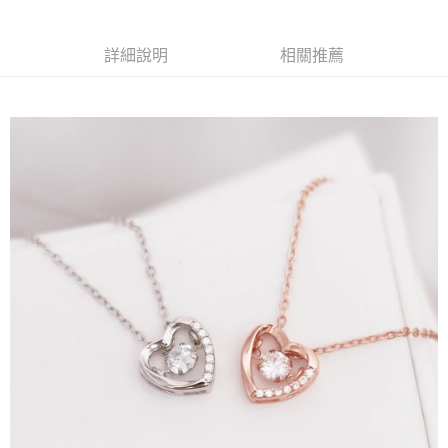
付款後全家取貨
【繳款方式說明】
1.分期款項不併入電信帳單，「大哥付你分期」於每月結算日後寄送繳費提
每筆NT$70，滿NT$899(含以上)免運費
【「AFTEE先享後付」結帳流程】
醒簡訊。
１．於結帳方式選擇「AFTEE先享後付」後，將跳轉至「AFTEE先享後付」
詳細說明
相關推薦
2.透過簡訊連結打開帳單後，可選擇「超商條碼／台灣大直營門市／銀行轉
付款後7-11取貨
結帳頁面，進行簡訊認證並確認金額後，即可完成結帳。
帳／街口支付／iPASS MONEY」等通路繳費。
２．訂單成立數日內，您將收到繳費通知簡訊。
每筆NT$70，滿NT$899(含以上)免運費
３．收到繳費通知簡訊後14天內，點擊此簡訊中的連結，可透過四大超商／
【注意事項】
ATM／網路銀行／等多元方式進行付款，方視為交易完成。
宅配
1.本服務係由「台灣大哥大股份有限公司」（以下簡稱本公司）所提供，讓
※ 請注意：結帳手續完成當下不需立刻繳費，但若您需要取消訂單，請聯絡
用戶於交易時，得透過本服務購買商品或服務，並由商店將買賣／分期付款
每筆NT$100，滿NT$1,000(含以上)免運費
購買商品的店家。未經商家同意取消之訂單仍視為有效，需透過AFTEE先享
買賣價金債權讓與本公司後，依約使用本公司帳單繳交帳款。
後付繳納相關費用。
2.基於同意付款使用「大哥付你分期」之契約關係目的，商店將以您的個人
免運優惠
※ 交易是否成功請以「AFTEE先享後付 」之結帳頁面顯示為準，若有關於
資料（包含姓名、電話或地址）提供予台灣大哥大進項蒐集、處理及利用，
是否繳費成功／繳費後需取消欲退款等相關疑問，請聯繫「AFTEE先享後付
免運費
由本公司與您本人進行分期帳單所需資料之確認、核對及更正。
客戶支援中心」
https://netprotections.freshdesk.com/support/home
3.完整用戶服務條款，請詳閱以下連結：
https://oppay.tw/userRule
京站台北店客服中心(1F星巴克旁) 即日起不提供京站紙袋，取件時
【注意事項】
請自備購物袋，若需購買紙袋可現場詢問
１．透過由恩沛科技股份有限公司提供之「AFTEE先享後付」服務完成之交
易，需依本服務之必要範圍內提供個人資料，並將交易相關給付款項請求債
免運費
權轉讓予恩沛科技股份有限公司。
２．關於個人資料處理事宜，請瀏覽以下網址：
https://aftee.tw/terms/#terms3
３．未成年的使用者請事先徵得法定代理人或監護人之同意方可使用
「AFTEE先享後付」，若未經同意申辦者引起之損失，本公司不負相關責
任。
４．使用「AFTEE先享後付」時，將依據個別帳號之用戶狀況，依本公司即