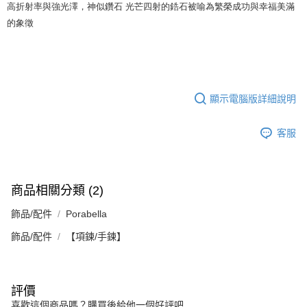
高折射率與強光澤，神似鑽石 光芒四射的鋯石被喻為繁榮成功與幸福美滿
的象徵
顯示電腦版詳細說明
客服
商品相關分類 (2)
飾品/配件
Porabella
飾品/配件
【項鍊/手鍊】
評價
喜歡這個商品嗎？購買後給他一個好評吧