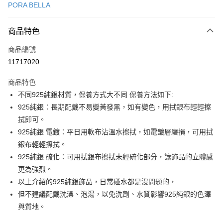
PORA BELLA
LINE Pay
商品特色
Apple Pay
商品編號
街口支付
11717020
悠遊付
商品特色
Google Pay
不同925純銀材質，保養方式大不同 保養方法如下:
全盈+PAY
925純銀：長期配戴不易變黃發黑，如有變色，用拭銀布輕輕擦
拭即可。
大哥付你分期
925純銀 電鍍：平日用軟布沾溫水擦拭，如電鍍層磨損，可用拭
相關說明
銀布輕輕擦拭。
【大哥付你分期使用說明】
AFTEE先享後付
1.本服務由台灣大哥大提供，台灣大哥大用戶可立即使用無須另外申請。
925純銀 硫化：可用拭銀布擦拭未經硫化部分，讓飾品的立體感
2.付款方式選擇「大哥付你分期」，訂單成立後會自動跳轉到大哥付的交易
相關說明
更為強烈。
流程，驗證手機門號後，選擇欲分期的期數、繳款截止日，確認付款後即完
【關於「AFTEE先享後付」】
以上介紹的925純銀飾品，日常碰水都是沒問題的，
成交易。
ATM付款
AFTEE先享後付是「在收到商品之後才付款」的支付方式。 讓您購物簡單
3.實際核准額度、可分期數及費用金額請依後續交易確認頁面所載為準。
但不建議配戴洗澡、泡湯，以免洗劑、水質影響925純銀的色澤
便利好安心！
4.訂單成立30分鐘內，如未前往確認交易或遇審核未通過，訂單將自動取
１．簡單：不需註冊會員、不需綁卡、不需儲值。
與質地。
運送方式
消。如遇「轉專審核」未通過狀況，表示未達大哥付你分期系統評分，恕無
２．便利：只要手機號碼，簡訊認證，即可結帳。
法說明評估內容。
３．安心：先確認商品／服務後，再付款。