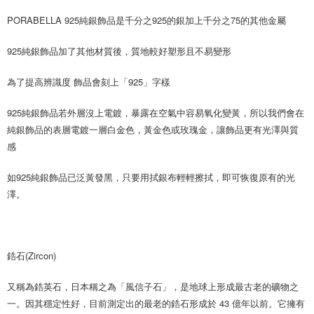
PORABELLA 925純銀飾品是千分之925的銀加上千分之75的其他金屬 
925純銀飾品加了其他材質後，質地較好塑形且不易變形
為了提高辨識度 飾品會刻上「925」字樣
925純銀飾品若外層沒上電鍍，暴露在空氣中容易氧化變黃，所以我們會在
純銀飾品的表層電鍍一層白金色，黃金色或玫瑰金，讓飾品更有光澤與質
感
如925純銀飾品已泛黃發黑，只要用拭銀布輕輕擦拭，即可恢復原有的光
澤。
鋯石(Zircon)
又稱為鋯英石，日本稱之為「風信子石」，是地球上形成最古老的礦物之
一。因其穩定性好，目前測定出的最老的鋯石形成於 43 億年以前。它擁有