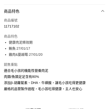
LINE Pay
商品特色
Apple Pay
商品編號
街口支付
11717102
悠遊付
商品特色
Google Pay
健康肉泥條效期
全盈+PAY
鮪魚:27/01/17
雞肉&蔓越莓:27/01/20
大哥付你分期
相關說明
銷售重點
【大哥付你分期使用說明】
適合毛小孩的機能性營養肉泥
AFTEE先享後付
1.本服務由台灣大哥大提供，台灣大哥大用戶可立即使用無須另外申請。
肉類/魚類足足含有80%
2.付款方式選擇「大哥付你分期」，訂單成立後會自動跳轉到大哥付的交易
相關說明
流程，驗證手機門號後，選擇欲分期的期數、繳款截止日，確認付款後即完
添加β-胡蘿蔔素、DHA、牛磺酸，讓毛小孩吃得更健康
【關於「AFTEE先享後付」】
成交易。
ATM付款
AFTEE先享後付是「在收到商品之後才付款」的支付方式。 讓您購物簡單
嚴格的品管製作過程，毛小孩吃得健康，主人也安心
3.實際核准額度、可分期數及費用金額請依後續交易確認頁面所載為準。
便利好安心！
4.訂單成立30分鐘內，如未前往確認交易或遇審核未通過，訂單將自動取
１．簡單：不需註冊會員、不需綁卡、不需儲值。
運送方式
消。如遇「轉專審核」未通過狀況，表示未達大哥付你分期系統評分，恕無
２．便利：只要手機號碼，簡訊認證，即可結帳。
法說明評估內容。
３．安心：先確認商品／服務後，再付款。
付款後全家取貨
【繳款方式說明】