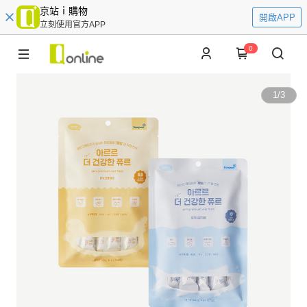
京站ｉ購物
開啟APP
立刻使用官方APP
0
1
/
3