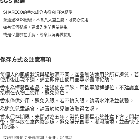
SGS 認證
SHARECO的香水成分皆符合IFRA標準
並通過SGS檢驗，不含八大重金屬，可安心使用
如有任何疑慮，建議先詢問專業醫生
或是少量噴在手腕，觀察狀況再做使用
保存方式＆注意事項
每個人的肌膚狀況與過敏源不同，產品無法適用於所有膚質，若
使用後出現不適，請立即停止使用並尋求醫師協助。
香水為揮發型產品，建議使在手腕、耳後等脈搏部位，不建議直
接噴在衣物上使用，避免染色。
香水僅供外用，避免入眼。若不慎入眼，請清水沖洗並就醫。
為避免兒童誤食，請置於幼兒無法取得之處。
香水保存期限，未開封為五年，製造日期標示於外盒下方。開封
後，需存放在室內陰涼處，避免陽光直曬、潮濕環境，並盡快使
用完畢。
💡特別留意 7 天鑑賞期「並非」試用期