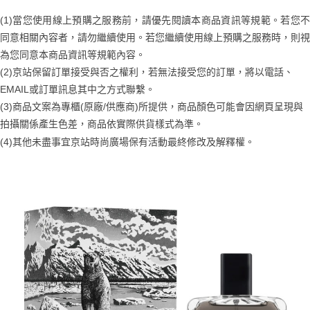
２．訂單成立數日內，您將收到繳費通知簡訊。
每筆NT$70，滿NT$899(含以上)免運費
３．收到繳費通知簡訊後14天內，點擊此簡訊中的連結，可透過四大超商／
(1)當您使用線上預購之服務前，請優先閱讀本商品資訊等規範。若您不
【注意事項】
ATM／網路銀行／等多元方式進行付款，方視為交易完成。
宅配
1.本服務係由「台灣大哥大股份有限公司」（以下簡稱本公司）所提供，讓
同意相關內容者，請勿繼續使用。若您繼續使用線上預購之服務時，則視
※ 請注意：結帳手續完成當下不需立刻繳費，但若您需要取消訂單，請聯絡
用戶於交易時，得透過本服務購買商品或服務，並由商店將買賣／分期付款
每筆NT$100，滿NT$1,000(含以上)免運費
購買商品的店家。未經商家同意取消之訂單仍視為有效，需透過AFTEE先享
為您同意本商品資訊等規範內容。
買賣價金債權讓與本公司後，依約使用本公司帳單繳交帳款。
後付繳納相關費用。
(2)京站保留訂單接受與否之權利，若無法接受您的訂單，將以電話、
2.基於同意付款使用「大哥付你分期」之契約關係目的，商店將以您的個人
京站台北店客服中心(1F星巴克旁) 即日起不提供京站紙袋，取件時
※ 交易是否成功請以「AFTEE先享後付 」之結帳頁面顯示為準，若有關於
資料（包含姓名、電話或地址）提供予台灣大哥大進項蒐集、處理及利用，
EMAIL或訂單訊息其中之方式聯繫。
是否繳費成功／繳費後需取消欲退款等相關疑問，請聯繫「AFTEE先享後付
請自備購物袋，若需購買紙袋可現場詢問
由本公司與您本人進行分期帳單所需資料之確認、核對及更正。
客戶支援中心」
https://netprotections.freshdesk.com/support/home
(3)商品文案為專櫃(原廠/供應商)所提供，商品顏色可能會因網頁呈現與
3.完整用戶服務條款，請詳閱以下連結：
https://oppay.tw/userRule
免運費
拍攝關係產生色差，商品依實際供貨樣式為準。
【注意事項】
(4)
其他未盡事宜
京站時尚廣場保有活動最終修改及解釋權。
１．透過由恩沛科技股份有限公司提供之「AFTEE先享後付」服務完成之交
易，需依本服務之必要範圍內提供個人資料，並將交易相關給付款項請求債
權轉讓予恩沛科技股份有限公司。
２．關於個人資料處理事宜，請瀏覽以下網址：
https://aftee.tw/terms/#terms3
３．未成年的使用者請事先徵得法定代理人或監護人之同意方可使用
「AFTEE先享後付」，若未經同意申辦者引起之損失，本公司不負相關責
任。
４．使用「AFTEE先享後付」時，將依據個別帳號之用戶狀況，依本公司即
時審查核予不同之上限額度；若仍有額度不足之情形，本公司將視審查結果
請求用戶進行身份認證。
５．嚴禁一人註冊多個帳號或使用他人資訊註冊。若發現惡意使用之情形，
恩沛科技股份有限公司將有權停止該用戶之使用額度並採取法律行動。