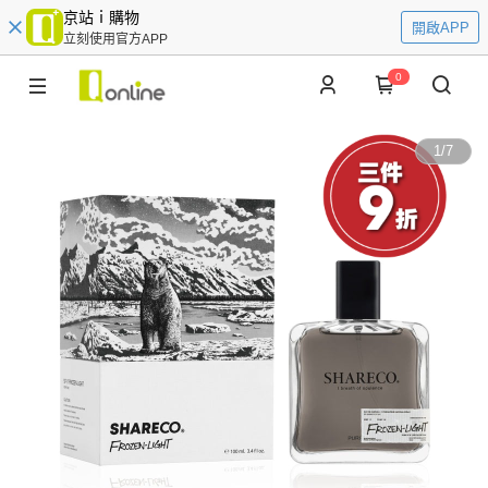
京站ｉ購物
開啟APP
立刻使用官方APP
0
1
/
7