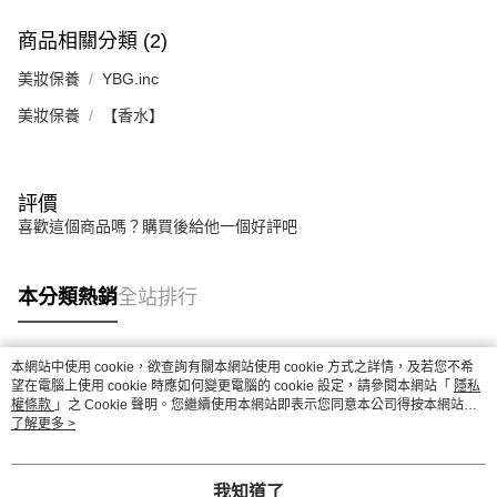
商品相關分類 (2)
美妝保養
YBG.inc
美妝保養
【香水】
評價
喜歡這個商品嗎？購買後給他一個好評吧
本分類熱銷
全站排行
本網站中使用 cookie，欲查詢有關本網站使用 cookie 方式之詳情，及若您不希
熱門標籤
望在電腦上使用 cookie 時應如何變更電腦的 cookie 設定，請參閱本網站「
隱私
權條款
」之 Cookie 聲明。您繼續使用本網站即表示您同意本公司得按本網站使
用條款之 Cookie 聲明使用 cookie。
了解更多 >
我知道了