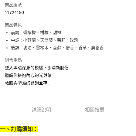
商品編號
街口支付
11724190
悠遊付
商品特色
Google Pay
前調 : 香檸檬、柑橘、甜橙
全盈+PAY
中調 : 小蒼蘭、天竺葵、茉莉、玫瑰
後調 : 琥珀、雪松木、苔蘚、麝香、香草、廣藿香
大哥付你分期
相關說明
銷售重點
【大哥付你分期使用說明】
墜入黑暗深淵的模樣，卻清新脫俗
AFTEE先享後付
1.本服務由台灣大哥大提供，台灣大哥大用戶可立即使用無須另外申請。
邀請你擁抱內心的光與暗
2.付款方式選擇「大哥付你分期」，訂單成立後會自動跳轉到大哥付的交易
相關說明
流程，驗證手機門號後，選擇欲分期的期數、繳款截止日，確認付款後即完
救贖與墮落的餘韻並存…
【關於「AFTEE先享後付」】
成交易。
ATM付款
AFTEE先享後付是「在收到商品之後才付款」的支付方式。 讓您購物簡單
3.實際核准額度、可分期數及費用金額請依後續交易確認頁面所載為準。
便利好安心！
4.訂單成立30分鐘內，如未前往確認交易或遇審核未通過，訂單將自動取
１．簡單：不需註冊會員、不需綁卡、不需儲值。
運送方式
消。如遇「轉專審核」未通過狀況，表示未達大哥付你分期系統評分，恕無
２．便利：只要手機號碼，簡訊認證，即可結帳。
法說明評估內容。
詳細說明
相關推薦
３．安心：先確認商品／服務後，再付款。
付款後全家取貨
【繳款方式說明】
1.分期款項不併入電信帳單，「大哥付你分期」於每月結算日後寄送繳費提
每筆NT$70，滿NT$899(含以上)免運費
【「AFTEE先享後付」結帳流程】
醒簡訊。
１．於結帳方式選擇「AFTEE先享後付」後，將跳轉至「AFTEE先享後付」
一、訂購須知：
2.透過簡訊連結打開帳單後，可選擇「超商條碼／台灣大直營門市／銀行轉
付款後7-11取貨
結帳頁面，進行簡訊認證並確認金額後，即可完成結帳。
帳／街口支付／iPASS MONEY」等通路繳費。