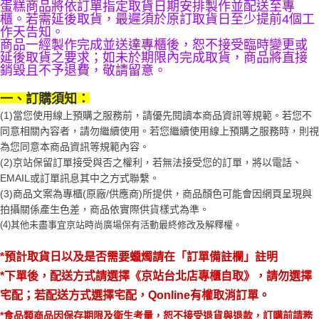
醒簡訊。
蛋糕商品將依訂單指定取貨日期安排製作並配送至專
１．於結帳方式選擇「AFTEE先享後付」後，將跳轉至「AFTEE先享後付」
2.透過簡訊連結打開帳單後，可選擇「超商條碼／台灣大直營門市／銀行轉
櫃。若需延後取貨，最遲須於原訂取貨日至少提前4個工
結帳頁面，進行簡訊認證並確認金額後，即可完成結帳。
帳／街口支付／iPASS MONEY」等通路繳費。
作天告知。
２．訂單成立數日內，您將收到繳費通知簡訊。
商品一經製作完成並送達專櫃後，恕不接受臨時變更或
３．收到繳費通知簡訊後14天內，點擊此簡訊中的連結，可透過四大超商／
【注意事項】
延後取貨之要求；如未於期限內完成取貨，商品將直接
ATM／網路銀行／等多元方式進行付款，方視為交易完成。
1.本服務係由「台灣大哥大股份有限公司」（以下簡稱本公司）所提供，讓
銷毀且不予退費，敬請留意。
※ 請注意：結帳手續完成當下不需立刻繳費，但若您需要取消訂單，請聯絡
用戶於交易時，得透過本服務購買商品或服務，並由商店將買賣／分期付款
購買商品的店家。未經商家同意取消之訂單仍視為有效，需透過AFTEE先享
買賣價金債權讓與本公司後，依約使用本公司帳單繳交帳款。
一、訂購須知：
後付繳納相關費用。
2.基於同意付款使用「大哥付你分期」之契約關係目的，商店將以您的個人
※ 交易是否成功請以「AFTEE先享後付 」之結帳頁面顯示為準，若有關於
(1)當您使用線上預購之服務前，請優先閱讀本商品資訊等規範。若您不
資料（包含姓名、電話或地址）提供予台灣大哥大進項蒐集、處理及利用，
是否繳費成功／繳費後需取消欲退款等相關疑問，請聯繫「AFTEE先享後付
同意相關內容者，請勿繼續使用。若您繼續使用線上預購之服務時，則視
由本公司與您本人進行分期帳單所需資料之確認、核對及更正。
客戶支援中心」
https://netprotections.freshdesk.com/support/home
3.完整用戶服務條款，請詳閱以下連結：
https://oppay.tw/userRule
為您同意本商品資訊等規範內容。
(2)京站保留訂單接受與否之權利，若無法接受您的訂單，將以電話、
【注意事項】
１．透過由恩沛科技股份有限公司提供之「AFTEE先享後付」服務完成之交
EMAIL或訂單訊息其中之方式聯繫。
易，需依本服務之必要範圍內提供個人資料，並將交易相關給付款項請求債
(3)商品文案為專櫃(原廠/供應商)所提供，商品顏色可能會因網頁呈現與
權轉讓予恩沛科技股份有限公司。
拍攝關係產生色差，商品依實際供貨樣式為準。 
２．關於個人資料處理事宜，請瀏覽以下網址：
(4)
其他未盡事宜
京站時尚廣場保有活動最終修改及解釋權。
https://aftee.tw/terms/#terms3
３．未成年的使用者請事先徵得法定代理人或監護人之同意方可使用
「AFTEE先享後付」，若未經同意申辦者引起之損失，本公司不負相關責
*預計取貨日以及是否需要蠟燭請在「訂單備註欄」註明
任。
*下單後，配送方式
請選擇《京站台北店專櫃自取》
，請勿選擇
４．使用「AFTEE先享後付」時，將依據個別帳號之用戶狀況，依本公司即
時審查核予不同之上限額度；若仍有額度不足之情形，本公司將視審查結果
宅配；若配送方式選擇宅配，Qonline有權取消訂單。
請求用戶進行身份認證。
*食品類商品因保存期限及衛生考量，恕不接受退貨與退款，訂購前請務
５．嚴禁一人註冊多個帳號或使用他人資訊註冊。若發現惡意使用之情形，