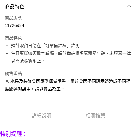
商品特色
Apple Pay
商品編號
街口支付
11726934
悠遊付
商品特色
Google Pay
預計取貨日請在「訂單備註欄」註明
全盈+PAY
生日蛋糕如須數字蠟燭，請於備註欄填寫壽星年齡，未填寫一律
以問號隨貨附上。
大哥付你分期
相關說明
銷售重點
【大哥付你分期使用說明】
※ 水果及裝飾會因應季節做調整，圖片會因不同顯示器造成不同程
AFTEE先享後付
1.本服務由台灣大哥大提供，台灣大哥大用戶可立即使用無須另外申請。
度影響的誤差，請以實品為主。
2.付款方式選擇「大哥付你分期」，訂單成立後會自動跳轉到大哥付的交易
相關說明
流程，驗證手機門號後，選擇欲分期的期數、繳款截止日，確認付款後即完
【關於「AFTEE先享後付」】
成交易。
ATM付款
AFTEE先享後付是「在收到商品之後才付款」的支付方式。 讓您購物簡單
3.實際核准額度、可分期數及費用金額請依後續交易確認頁面所載為準。
便利好安心！
4.訂單成立30分鐘內，如未前往確認交易或遇審核未通過，訂單將自動取
１．簡單：不需註冊會員、不需綁卡、不需儲值。
詳細說明
相關推薦
運送方式
消。如遇「轉專審核」未通過狀況，表示未達大哥付你分期系統評分，恕無
２．便利：只要手機號碼，簡訊認證，即可結帳。
法說明評估內容。
３．安心：先確認商品／服務後，再付款。
京站台北店專櫃自取
【繳款方式說明】
1.分期款項不併入電信帳單，「大哥付你分期」於每月結算日後寄送繳費提
特別提醒：
免運費
【「AFTEE先享後付」結帳流程】