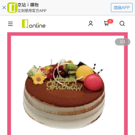
京站ｉ購物
開啟APP
立刻使用官方APP
0
1
/
1