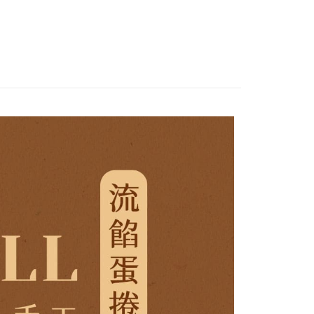
享後付
保健食品
由台灣大哥大提供，台灣大哥大用戶可立即使用無須另外申請。
【零食點心】
式選擇「大哥付你分期」，訂單成立後會自動跳轉到大哥付的交易
證手機門號後，選擇欲分期的期數、繳款截止日，確認付款後即
FTEE先享後付」】
。
先享後付是「在收到商品之後才付款」的支付方式。 讓您購物簡單
准額度、可分期數及費用金額請依後續交易確認頁面所載為準。
心！
立30分鐘內，如未前往確認交易或遇審核未通過，訂單將自動取
：不需註冊會員、不需綁卡、不需儲值。
「轉專審核」未通過狀況，表示未達大哥付你分期系統評分，恕
：只要手機號碼，簡訊認證，即可結帳。
評估內容。
：先確認商品／服務後，再付款。
式說明】
家取貨
項不併入電信帳單，「大哥付你分期」於每月結算日後寄送繳費提
EE先享後付」結帳流程】
0，滿NT$899(含以上)免運費
方式選擇「AFTEE先享後付」後，將跳轉至「AFTEE先享後
訊連結打開帳單後，可選擇「超商條碼／台灣大直營門市／銀行轉
頁面，進行簡訊認證並確認金額後，即可完成結帳。
付／iPASS MONEY」等通路繳費。
1取貨
成立數日內，您將收到繳費通知簡訊。
費通知簡訊後14天內，點擊此簡訊中的連結，可透過四大超商
0，滿NT$899(含以上)免運費
項】
網路銀行／等多元方式進行付款，方視為交易完成。
係由「台灣大哥大股份有限公司」（以下簡稱本公司）所提供，讓
：結帳手續完成當下不需立刻繳費，但若您需要取消訂單，請聯
易時，得透過本服務購買商品或服務，並由商店將買賣／分期付
的店家。未經商家同意取消之訂單仍視為有效，需透過AFTEE
金債權讓與本公司後，依約使用本公司帳單繳交帳款。
繳納相關費用。
00，滿NT$1,000(含以上)免運費
意付款使用「大哥付你分期」之契約關係目的，商店將以您的個人
否成功請以「AFTEE先享後付 」之結帳頁面顯示為準，若有關於
含姓名、電話或地址）提供予台灣大哥大進項蒐集、處理及利
功／繳費後需取消欲退款等相關疑問，請聯繫「AFTEE先享後
客服中心(1F星巴克旁) 即日起不提供京站紙袋，取件時
公司與您本人進行分期帳單所需資料之確認、核對及更正。
援中心」
https://netprotections.freshdesk.com/support/home
物袋，若需購買紙袋可現場詢問
戶服務條款，請詳閱以下連結：
https://oppay.tw/userRule
項】
恩沛科技股份有限公司提供之「AFTEE先享後付」服務完成之
依本服務之必要範圍內提供個人資料，並將交易相關給付款項請