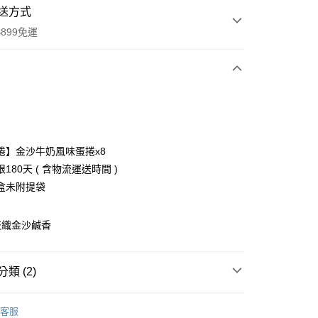
送方式
899免運
次付款
捲】金沙牛奶風味蛋捲x8
180天 ( 含物流運送時間 )
盒未附提袋
交織金沙鹹香
y
類 (2)
分期
保健食品
盧琴樹
你分期使用說明】
客服