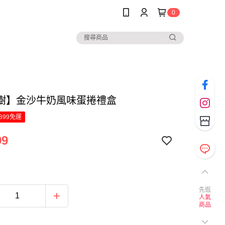
0
樹】金沙牛奶風味蛋捲禮盒
899免運
99
先逛
人氣
商品