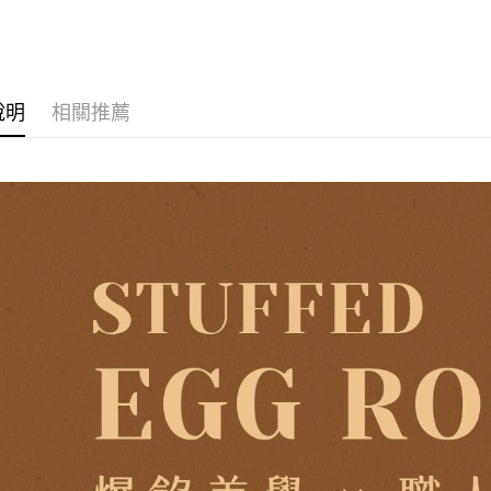
AFTEE先
美食小吃/
1.本服務
2.付款方
相關說明
流程，驗
【關於「A
ATM付款
完成交易
AFTEE
3.實際核
便利好安
4.訂單成
１．簡單
說明
相關推薦
消。如遇
２．便利
運送方式
無法說明
３．安心
【繳款方
付款後全
1.分期款
【「AFT
醒簡訊。
每筆NT$7
１．於結帳
2.透過簡
付」結帳
帳／街口支
付款後7-1
２．訂單
３．收到繳
每筆NT$7
【注意事
／ATM／
1.本服務
※ 請注意
宅配
用戶於交
絡購買商品
款買賣價
先享後付
每筆NT$1
2.基於同
※ 交易是
資料（包
是否繳費成
京站台北店
用，由本
付客戶支
請自備購
3.完整用
免運費
【注意事
１．透過由
交易，需