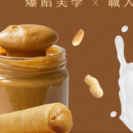
求債權轉
２．關於
https://aft
３．未成
「AFTE
任。
４．使用「
即時審查
結果請求
５．嚴禁
形，恩沛
動。