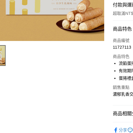
付款與運
超取滿NT$
付款方式
商品特色
信用卡一
商品編號
11727113
LINE Pay
商品特色
Apple Pay
流餡蛋
有效期限
街口支付
蛋捲禮
悠遊付
銷售重點
濃郁乳香
Google Pa
全盈+PAY
商品相關分
大哥付你
相關說明
美食小吃/
【大哥付
分享