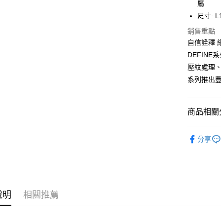
台新國
全盈+PAY
屬
台灣樂
尺寸: L1
大哥付你
銷售重點
相關說明
自信詮釋 
【大哥付
AFTEE先
1.本服務
DEFIN
2.付款方
相關說明
壓紋處理、
流程，驗
【關於「A
ATM付款
完成交易
系列推出
AFTEE
3.實際核
便利好安
4.訂單成
１．簡單
消。如遇
２．便利
運送方式
商品相關分
無法說明
３．安心
【繳款方
付款後全
鞋包/服飾
1.分期款
【「AFT
分享
醒簡訊。
每筆NT$7
１．於結帳
2.透過簡
付」結帳
帳／街口支
付款後7-1
２．訂單
３．收到繳
每筆NT$7
【注意事
／ATM／
1.本服務
※ 請注意
宅配
用戶於交
說明
相關推薦
絡購買商品
款買賣價
先享後付
每筆NT$1
2.基於同
※ 交易是
資料（包