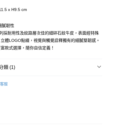
際商業銀行
中國信託商業銀行
天信用卡公司
1.5 x H9.5 cm
分期
細膩韌性
你分期使用說明】
享後付
由台灣大哥大提供，台灣大哥大用戶可立即使用無須另外申請。
E系列採耐用性及紋路層次佳的細碎石紋牛皮，表面經特殊
式選擇「大哥付你分期」，訂單成立後會自動跳轉到大哥付的交易
立體LOGO點綴，視覺與觸覺詮釋獨有的細膩堅韌感。
證手機門號後，選擇欲分期的期數、繳款截止日，確認付款後即
FTEE先享後付」】
。
豐富款式選擇，隨你自信定義！
先享後付是「在收到商品之後才付款」的支付方式。 讓您購物簡單
准額度、可分期數及費用金額請依後續交易確認頁面所載為準。
心！
立30分鐘內，如未前往確認交易或遇審核未通過，訂單將自動取
：不需註冊會員、不需綁卡、不需儲值。
「轉專審核」未通過狀況，表示未達大哥付你分期系統評分，恕
：只要手機號碼，簡訊認證，即可結帳。
類 (1)
評估內容。
：先確認商品／服務後，再付款。
式說明】
家取貨
PORTER INTERNATIONAL
項不併入電信帳單，「大哥付你分期」於每月結算日後寄送繳費提
EE先享後付」結帳流程】
客服
0，滿NT$899(含以上)免運費
方式選擇「AFTEE先享後付」後，將跳轉至「AFTEE先享後
訊連結打開帳單後，可選擇「超商條碼／台灣大直營門市／銀行轉
頁面，進行簡訊認證並確認金額後，即可完成結帳。
付／iPASS MONEY」等通路繳費。
1取貨
成立數日內，您將收到繳費通知簡訊。
費通知簡訊後14天內，點擊此簡訊中的連結，可透過四大超商
0，滿NT$899(含以上)免運費
項】
網路銀行／等多元方式進行付款，方視為交易完成。
係由「台灣大哥大股份有限公司」（以下簡稱本公司）所提供，讓
：結帳手續完成當下不需立刻繳費，但若您需要取消訂單，請聯
易時，得透過本服務購買商品或服務，並由商店將買賣／分期付
的店家。未經商家同意取消之訂單仍視為有效，需透過AFTEE
金債權讓與本公司後，依約使用本公司帳單繳交帳款。
繳納相關費用。
00，滿NT$1,000(含以上)免運費
意付款使用「大哥付你分期」之契約關係目的，商店將以您的個人
否成功請以「AFTEE先享後付 」之結帳頁面顯示為準，若有關於
含姓名、電話或地址）提供予台灣大哥大進項蒐集、處理及利