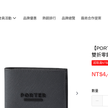
會員活動
品牌優惠
熱銷排行
品牌總覽
廠商合作提案
【PORT
雙折零錢
超取滿NT$
NT$4,
數量