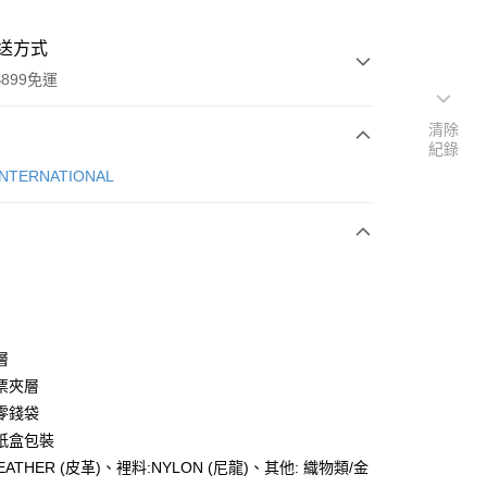
送方式
899免運
清除
紀錄
次付款
INTERNATIONAL
期付款
0 利率 每期
NT$741
21家銀行
庫商業銀行
第一商業銀行
業銀行
彰化商業銀行
業儲蓄銀行
台北富邦商業銀行
華商業銀行
兆豐國際商業銀行
層
小企業銀行
台中商業銀行
票夾層
台灣）商業銀行
華泰商業銀行
零錢袋
業銀行
遠東國際商業銀行
紙盒包裝
業銀行
永豐商業銀行
y
LEATHER (皮革)、裡料:NYLON (尼龍)、其他: 織物類/金
業銀行
星展（台灣）商業銀行