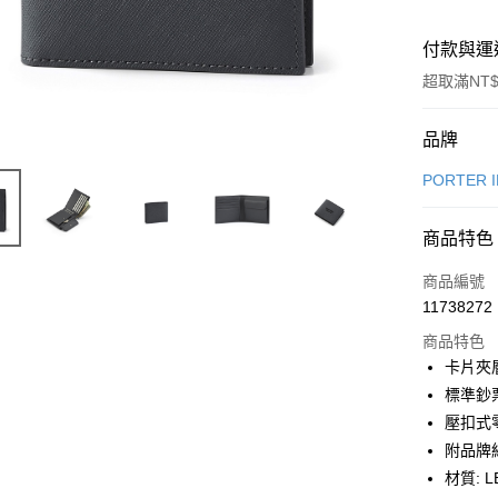
付款與運
超取滿NT$
付款方式
品牌
信用卡一
PORTER 
信用卡分
商品特色
6 期 
商品編號
合作金
LINE Pay
11738272
華南商
Apple Pay
上海商
商品特色
國泰世
卡片夾
街口支付
臺灣中
標準鈔
匯豐（
悠遊付
壓扣式
聯邦商
附品牌
元大商
Google Pa
材質: 
玉山商