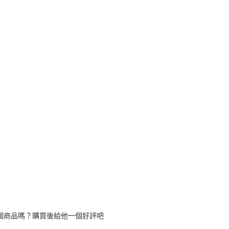
是否繳費成
京站台北店
用，由本
付客戶支
請自備購
3.完整用
免運費
【注意事
１．透過由
交易，需
求債權轉
２．關於
https://aft
３．未成
「AFTE
任。
４．使用「
即時審查
結果請求
５．嚴禁
形，恩沛
動。
個商品嗎？購買後給他一個好評吧