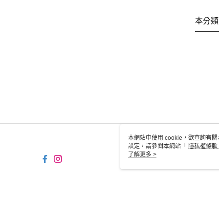
本分類
本網站中使用 cookie，欲查詢有關
設定，請參閱本網站「
隱私權條款
使用 cookie。
了解更多 >