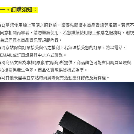
２．訂單成立數日內，您將收到繳費通知簡訊。
每筆NT$70，滿NT$1,000(含以上)免運費
３．收到繳費通知簡訊後14天內，點擊此簡訊中的連結，可透過四大超商／
一、訂購須知：
【注意事項】
ATM／網路銀行／等多元方式進行付款，方視為交易完成。
宅配
1.本服務係由「台灣大哥大股份有限公司」（以下簡稱本公司）所提供，讓
※ 請注意：結帳手續完成當下不需立刻繳費，但若您需要取消訂單，請聯絡
用戶於交易時，得透過本服務購買商品或服務，並由商店將買賣／分期付款
每筆NT$100，滿NT$1,200(含以上)免運費
購買商品的店家。未經商家同意取消之訂單仍視為有效，需透過AFTEE先享
(1)當您使用線上預購之服務前，請優先閱讀本商品資訊等規範。若您不
買賣價金債權讓與本公司後，依約使用本公司帳單繳交帳款。
後付繳納相關費用。
2.基於同意付款使用「大哥付你分期」之契約關係目的，商店將以您的個人
同意相關內容者，請勿繼續使用。若您繼續使用線上預購之服務時，則視
京站台北店客服中心(1F星巴克旁) 即日起不提供京站紙袋，取件時
※ 交易是否成功請以「AFTEE先享後付 」之結帳頁面顯示為準，若有關於
資料（包含姓名、電話或地址）提供予台灣大哥大進項蒐集、處理及利用，
是否繳費成功／繳費後需取消欲退款等相關疑問，請聯繫「AFTEE先享後付
為您同意本商品資訊等規範內容。
請自備購物袋，若需購買紙袋可現場詢問
由本公司與您本人進行分期帳單所需資料之確認、核對及更正。
客戶支援中心」
https://netprotections.freshdesk.com/support/home
(2)京站保留訂單接受與否之權利，若無法接受您的訂單，將以電話、
3.完整用戶服務條款，請詳閱以下連結：
https://oppay.tw/userRule
免運費
EMAIL或訂單訊息其中之方式聯繫。
【注意事項】
１．透過由恩沛科技股份有限公司提供之「AFTEE先享後付」服務完成之交
(3)商品文案為專櫃(原廠/供應商)所提供，商品顏色可能會因網頁呈現與
易，需依本服務之必要範圍內提供個人資料，並將交易相關給付款項請求債
拍攝關係產生色差，商品依實際供貨樣式為準。
權轉讓予恩沛科技股份有限公司。
２．關於個人資料處理事宜，請瀏覽以下網址：
(4)
其他未盡事宜
京站時尚廣場保有活動最終修改及解釋權。
https://aftee.tw/terms/#terms3
３．未成年的使用者請事先徵得法定代理人或監護人之同意方可使用
「AFTEE先享後付」，若未經同意申辦者引起之損失，本公司不負相關責
任。
４．使用「AFTEE先享後付」時，將依據個別帳號之用戶狀況，依本公司即
時審查核予不同之上限額度；若仍有額度不足之情形，本公司將視審查結果
請求用戶進行身份認證。
５．嚴禁一人註冊多個帳號或使用他人資訊註冊。若發現惡意使用之情形，
恩沛科技股份有限公司將有權停止該用戶之使用額度並採取法律行動。