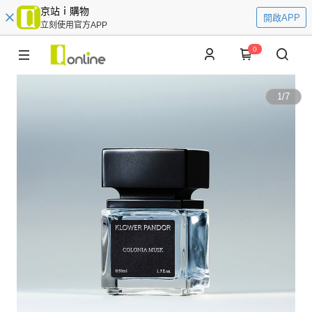
京站ｉ購物
開啟APP
立刻使用官方APP
0
1
/
7