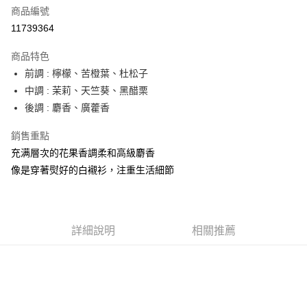
商品編號
街口支付
11739364
悠遊付
商品特色
Google Pay
前調 : 檸檬、苦橙葉、杜松子
全盈+PAY
中調 : 茉莉、天竺葵、黑醋栗
後調 : 麝香、廣藿香
大哥付你分期
相關說明
銷售重點
【大哥付你分期使用說明】
充满層次的花果香調柔和高級麝香
AFTEE先享後付
1.本服務由台灣大哥大提供，台灣大哥大用戶可立即使用無須另外申請。
像是穿著熨好的白襯衫，注重生活細節
2.付款方式選擇「大哥付你分期」，訂單成立後會自動跳轉到大哥付的交易
相關說明
流程，驗證手機門號後，選擇欲分期的期數、繳款截止日，確認付款後即完
【關於「AFTEE先享後付」】
成交易。
ATM付款
AFTEE先享後付是「在收到商品之後才付款」的支付方式。 讓您購物簡單
3.實際核准額度、可分期數及費用金額請依後續交易確認頁面所載為準。
便利好安心！
4.訂單成立30分鐘內，如未前往確認交易或遇審核未通過，訂單將自動取
１．簡單：不需註冊會員、不需綁卡、不需儲值。
詳細說明
相關推薦
運送方式
消。如遇「轉專審核」未通過狀況，表示未達大哥付你分期系統評分，恕無
２．便利：只要手機號碼，簡訊認證，即可結帳。
法說明評估內容。
３．安心：先確認商品／服務後，再付款。
付款後全家取貨
【繳款方式說明】
1.分期款項不併入電信帳單，「大哥付你分期」於每月結算日後寄送繳費提
每筆NT$70，滿NT$1,000(含以上)免運費
【「AFTEE先享後付」結帳流程】
醒簡訊。
１．於結帳方式選擇「AFTEE先享後付」後，將跳轉至「AFTEE先享後付」
2.透過簡訊連結打開帳單後，可選擇「超商條碼／台灣大直營門市／銀行轉
付款後7-11取貨
結帳頁面，進行簡訊認證並確認金額後，即可完成結帳。
帳／街口支付／iPASS MONEY」等通路繳費。