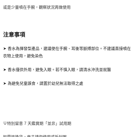
或是少量噴在手腕，觀察狀況再做使用
注意事項
➤ 香水為揮發型產品，建議使在手腕、耳後等脈搏部位。不建議直接噴在
衣物上使用，避免染色
➤ 香水僅供外用，避免入眼。若不慎入眼，請清水沖洗並就醫
➤ 為避免兒童誤食，請置於幼兒無法取得之處
💡特別留意 7 天鑑賞期「並非」試用期
如需退換貨，商品請勿使用或拆封喔