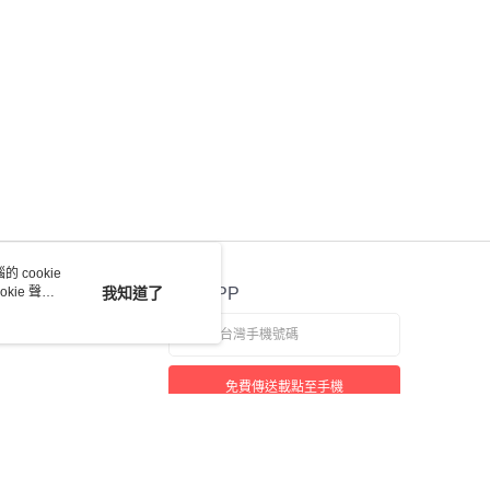
 cookie
kie 聲明
我知道了
官方APP
免費傳送載點至手機
若接到可疑電話，請洽詢165反詐騙專線