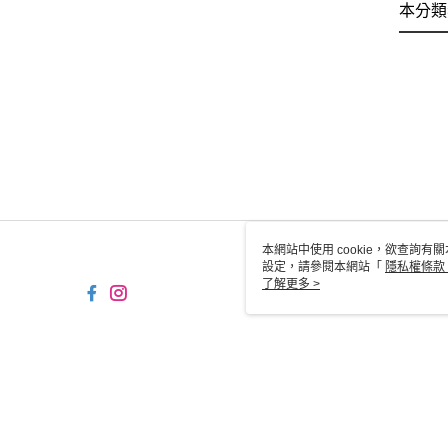
本分類
本網站中使用 cookie，欲查詢有關
設定，請參閱本網站「
隱私權條款
使用 cookie。
了解更多 >