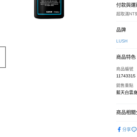
付款與運
超取滿NT$
付款方式
品牌
信用卡一
LUSH
LINE Pay
商品特色
Apple Pay
商品編號
街口支付
11743315
銷售重點
悠遊付
藍天白雲
Google Pa
全盈+PAY
商品相關分
大哥付你
美妝保養
相關說明
分享
【大哥付
美妝保養