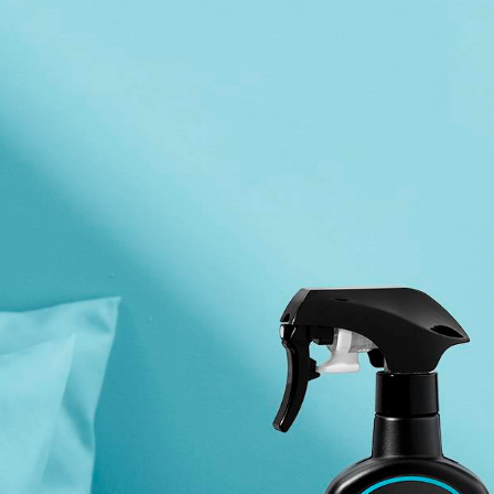
求債權轉
２．關於
https://aft
３．未成
「AFTE
任。
４．使用「
即時審查
結果請求
５．嚴禁
形，恩沛
動。