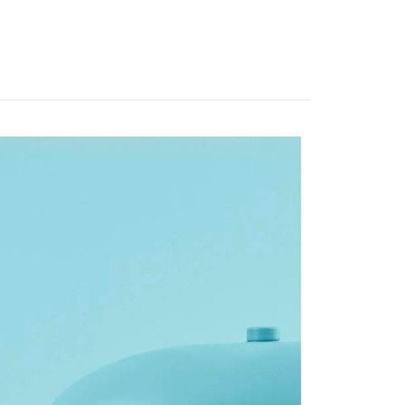
享後付
由台灣大哥大提供，台灣大哥大用戶可立即使用無須另外申請。
式選擇「大哥付你分期」，訂單成立後會自動跳轉到大哥付的交易
證手機門號後，選擇欲分期的期數、繳款截止日，確認付款後即
FTEE先享後付」】
。
先享後付是「在收到商品之後才付款」的支付方式。 讓您購物簡單
准額度、可分期數及費用金額請依後續交易確認頁面所載為準。
心！
立30分鐘內，如未前往確認交易或遇審核未通過，訂單將自動取
：不需註冊會員、不需綁卡、不需儲值。
「轉專審核」未通過狀況，表示未達大哥付你分期系統評分，恕
：只要手機號碼，簡訊認證，即可結帳。
評估內容。
：先確認商品／服務後，再付款。
式說明】
家取貨
項不併入電信帳單，「大哥付你分期」於每月結算日後寄送繳費提
EE先享後付」結帳流程】
0，滿NT$1,000(含以上)免運費
方式選擇「AFTEE先享後付」後，將跳轉至「AFTEE先享後
訊連結打開帳單後，可選擇「超商條碼／台灣大直營門市／銀行轉
頁面，進行簡訊認證並確認金額後，即可完成結帳。
付／iPASS MONEY」等通路繳費。
1取貨
成立數日內，您將收到繳費通知簡訊。
費通知簡訊後14天內，點擊此簡訊中的連結，可透過四大超商
0，滿NT$1,000(含以上)免運費
項】
網路銀行／等多元方式進行付款，方視為交易完成。
係由「台灣大哥大股份有限公司」（以下簡稱本公司）所提供，讓
：結帳手續完成當下不需立刻繳費，但若您需要取消訂單，請聯
易時，得透過本服務購買商品或服務，並由商店將買賣／分期付
的店家。未經商家同意取消之訂單仍視為有效，需透過AFTEE
金債權讓與本公司後，依約使用本公司帳單繳交帳款。
繳納相關費用。
00，滿NT$1,200(含以上)免運費
意付款使用「大哥付你分期」之契約關係目的，商店將以您的個人
否成功請以「AFTEE先享後付 」之結帳頁面顯示為準，若有關於
含姓名、電話或地址）提供予台灣大哥大進項蒐集、處理及利
功／繳費後需取消欲退款等相關疑問，請聯繫「AFTEE先享後
客服中心(1F星巴克旁) 即日起不提供京站紙袋，取件時
公司與您本人進行分期帳單所需資料之確認、核對及更正。
援中心」
https://netprotections.freshdesk.com/support/home
物袋，若需購買紙袋可現場詢問
戶服務條款，請詳閱以下連結：
https://oppay.tw/userRule
項】
恩沛科技股份有限公司提供之「AFTEE先享後付」服務完成之
依本服務之必要範圍內提供個人資料，並將交易相關給付款項請