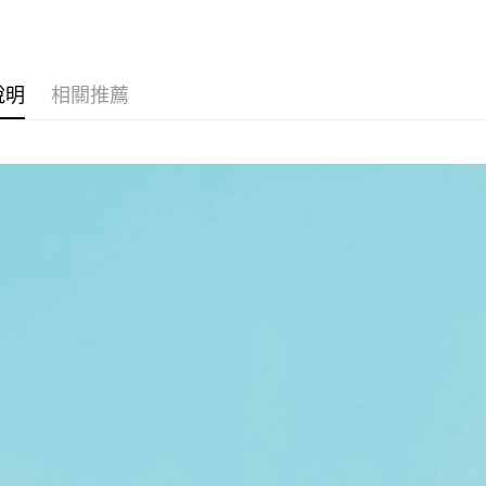
AFTEE先
1.本服務
2.付款方
相關說明
流程，驗
【關於「A
ATM付款
完成交易
AFTEE
3.實際核
便利好安
說明
相關推薦
4.訂單成
１．簡單
消。如遇
２．便利
運送方式
無法說明
３．安心
【繳款方
付款後全
1.分期款
【「AFT
醒簡訊。
每筆NT$7
１．於結帳
2.透過簡
付」結帳
帳／街口支
付款後7-1
２．訂單
３．收到繳
每筆NT$7
【注意事
／ATM／
1.本服務
※ 請注意
宅配
用戶於交
絡購買商品
款買賣價
先享後付
每筆NT$1
2.基於同
※ 交易是
資料（包
是否繳費成
京站台北店
用，由本
付客戶支
請自備購
3.完整用
免運費
【注意事
１．透過由
交易，需