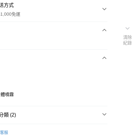
送方式
1,000免運
清除
次付款
紀錄
身體噴霧
y
類 (2)
分期
LUSH
客服
你分期使用說明】
【洗沐/衛浴用品】