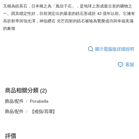
又稱為鋯英石，日本稱之為「風信子石」，是地球上形成最古老的礦物之
一。因其穩定性好，目前測定出的最老的鋯石形成於 43 億年以前。它擁有
高折射率與強光澤，神似鑽石 光芒四射的鋯石被喻為繁榮成功與幸福美滿
的象徵 
顯示電腦版詳細說明
客服
商品相關分類 (2)
飾品/配件
Porabella
飾品/配件
【戒指/耳環】
評價