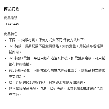
LINE Pay
商品特色
Apple Pay
商品編號
街口支付
11746449
悠遊付
商品特色
Google Pay
不同925純銀材質，保養方式大不同 保養方法如下:
全盈+PAY
925純銀：長期配戴不易變黃發黑，如有變色，用拭銀布輕輕擦
拭即可。
大哥付你分期
925純銀+電鍍：平日用軟布沾溫水擦拭，如電鍍層磨損，可用拭
相關說明
銀布輕輕擦拭。
【大哥付你分期使用說明】
AFTEE先享後付
1.本服務由台灣大哥大提供，台灣大哥大用戶可立即使用無須另外申請。
925純銀+硫化：可用拭銀布擦拭未經硫化部分，讓飾品的立體感
2.付款方式選擇「大哥付你分期」，訂單成立後會自動跳轉到大哥付的交易
相關說明
更為強烈。
流程，驗證手機門號後，選擇欲分期的期數、繳款截止日，確認付款後即完
【關於「AFTEE先享後付」】
以上介紹的925純銀飾品，日常碰水都是沒問題的，
成交易。
ATM付款
AFTEE先享後付是「在收到商品之後才付款」的支付方式。 讓您購物簡單
3.實際核准額度、可分期數及費用金額請依後續交易確認頁面所載為準。
但不建議配戴洗澡、泡湯，以免洗劑、水質影響925純銀的色澤
便利好安心！
4.訂單成立30分鐘內，如未前往確認交易或遇審核未通過，訂單將自動取
１．簡單：不需註冊會員、不需綁卡、不需儲值。
與質地。
運送方式
消。如遇「轉專審核」未通過狀況，表示未達大哥付你分期系統評分，恕無
２．便利：只要手機號碼，簡訊認證，即可結帳。
法說明評估內容。
３．安心：先確認商品／服務後，再付款。
付款後全家取貨
【繳款方式說明】