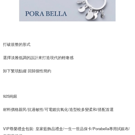
５．嚴禁一人註冊多個帳號或使用他人資訊註冊。若發現惡意使用之情形，
恩沛科技股份有限公司將有權停止該用戶之使用額度並採取法律行動。
打破規整的形式
選擇淡雅低調的設計來打造現代的輕奢感
卸下繁瑣點綴 回歸個性簡約
925純銀
材料價格親民/抗過敏性/可電鍍抗氧化/造型較多變柔和/搭配首選
VIP尊榮禮盒包裝: 皇家藍飾品禮盒/一生一世品保卡/Porabella專用拭銀布/