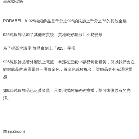
皇家藍提袋
PORABELLA 925純銀飾品是千分之925的銀加上千分之75的其他金屬 
925純銀飾品加了其他材質後，質地較好塑形且不易變形
為了提高辨識度 飾品會刻上「925」字樣
925純銀飾品若外層沒上電鍍，暴露在空氣中容易氧化變黃，所以我們會在
純銀飾品的表層電鍍一層白金色，黃金色或玫瑰金，讓飾品更有光澤與質
感
如925純銀飾品已泛黃發黑，只要用拭銀布輕輕擦拭，即可恢復原有的光
澤。
鋯石(Zircon)