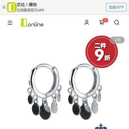
京站ｉ購物
開啟APP
立刻使用官方APP
0
1
/
8