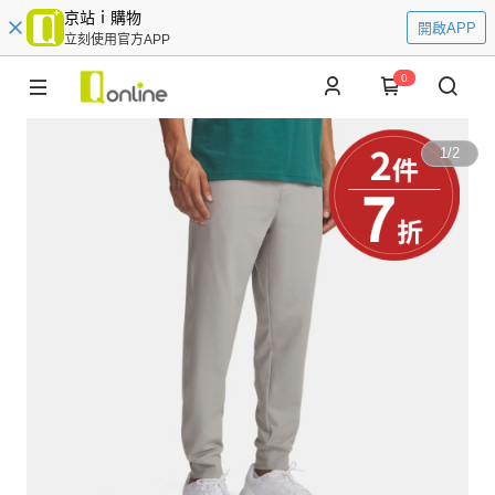
京站ｉ購物
開啟APP
立刻使用官方APP
0
1
/
2