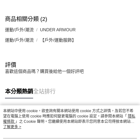
商品相關分類 (2)
運動/戶外/潮流
UNDER ARMOUR
運動/戶外/潮流
【戶外/運動服飾】
評價
喜歡這個商品嗎？購買後給他一個好評吧
本分類熱銷
全站排行
本網站中使用 cookie，欲查詢有關本網站使用 cookie 方式之詳情，及若您不希
熱門標籤
望在電腦上使用 cookie 時應如何變更電腦的 cookie 設定，請參閱本網站「
隱私
權條款
」之 Cookie 聲明。您繼續使用本網站即表示您同意本公司得按本網站使
用條款之 Cookie 聲明使用 cookie。
了解更多 >