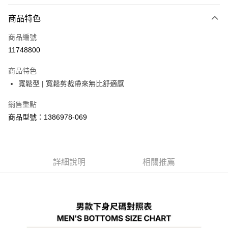
信用卡分期付款
6 期 0 利率 每期
NT$580
21家銀行
商品特色
合作金庫商業銀行
第一商業銀行
LINE Pay
商品編號
華南商業銀行
彰化商業銀行
11748800
Apple Pay
上海商業儲蓄銀行
台北富邦商業銀行
國泰世華商業銀行
兆豐國際商業銀行
商品特色
街口支付
臺灣中小企業銀行
台中商業銀行
寬鬆型 | 寬鬆剪裁帶來無比舒適感
匯豐（台灣）商業銀行
華泰商業銀行
悠遊付
聯邦商業銀行
遠東國際商業銀行
銷售重點
元大商業銀行
永豐商業銀行
Google Pay
商品型號：1386978-069
玉山商業銀行
星展（台灣）商業銀行
台新國際商業銀行
中國信託商業銀行
全盈+PAY
台灣樂天信用卡公司
大哥付你分期
相關說明
詳細說明
相關推薦
【大哥付你分期使用說明】
AFTEE先享後付
1.本服務由台灣大哥大提供，台灣大哥大用戶可立即使用無須另外申請。
2.付款方式選擇「大哥付你分期」，訂單成立後會自動跳轉到大哥付的交易
相關說明
流程，驗證手機門號後，選擇欲分期的期數、繳款截止日，確認付款後即完
【關於「AFTEE先享後付」】
成交易。
ATM付款
AFTEE先享後付是「在收到商品之後才付款」的支付方式。 讓您購物簡單
3.實際核准額度、可分期數及費用金額請依後續交易確認頁面所載為準。
便利好安心！
4.訂單成立30分鐘內，如未前往確認交易或遇審核未通過，訂單將自動取