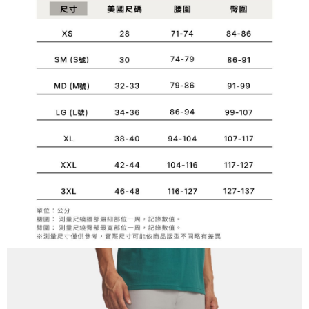
１．簡單：不需註冊會員、不需綁卡、不需儲值。
運送方式
消。如遇「轉專審核」未通過狀況，表示未達大哥付你分期系統評分，恕無
２．便利：只要手機號碼，簡訊認證，即可結帳。
法說明評估內容。
３．安心：先確認商品／服務後，再付款。
付款後全家取貨
【繳款方式說明】
1.分期款項不併入電信帳單，「大哥付你分期」於每月結算日後寄送繳費提
每筆NT$70，滿NT$899(含以上)免運費
【「AFTEE先享後付」結帳流程】
醒簡訊。
１．於結帳方式選擇「AFTEE先享後付」後，將跳轉至「AFTEE先享後付」
2.透過簡訊連結打開帳單後，可選擇「超商條碼／台灣大直營門市／銀行轉
付款後7-11取貨
結帳頁面，進行簡訊認證並確認金額後，即可完成結帳。
帳／街口支付／iPASS MONEY」等通路繳費。
２．訂單成立數日內，您將收到繳費通知簡訊。
每筆NT$70，滿NT$899(含以上)免運費
３．收到繳費通知簡訊後14天內，點擊此簡訊中的連結，可透過四大超商／
【注意事項】
ATM／網路銀行／等多元方式進行付款，方視為交易完成。
宅配
1.本服務係由「台灣大哥大股份有限公司」（以下簡稱本公司）所提供，讓
※ 請注意：結帳手續完成當下不需立刻繳費，但若您需要取消訂單，請聯絡
用戶於交易時，得透過本服務購買商品或服務，並由商店將買賣／分期付款
每筆NT$100，滿NT$1,000(含以上)免運費
購買商品的店家。未經商家同意取消之訂單仍視為有效，需透過AFTEE先享
買賣價金債權讓與本公司後，依約使用本公司帳單繳交帳款。
後付繳納相關費用。
2.基於同意付款使用「大哥付你分期」之契約關係目的，商店將以您的個人
京站台北店客服中心(1F星巴克旁) 即日起不提供京站紙袋，取件時
※ 交易是否成功請以「AFTEE先享後付 」之結帳頁面顯示為準，若有關於
資料（包含姓名、電話或地址）提供予台灣大哥大進項蒐集、處理及利用，
是否繳費成功／繳費後需取消欲退款等相關疑問，請聯繫「AFTEE先享後付
請自備購物袋，若需購買紙袋可現場詢問
由本公司與您本人進行分期帳單所需資料之確認、核對及更正。
客戶支援中心」
https://netprotections.freshdesk.com/support/home
3.完整用戶服務條款，請詳閱以下連結：
https://oppay.tw/userRule
免運費
【注意事項】
１．透過由恩沛科技股份有限公司提供之「AFTEE先享後付」服務完成之交
易，需依本服務之必要範圍內提供個人資料，並將交易相關給付款項請求債
權轉讓予恩沛科技股份有限公司。
２．關於個人資料處理事宜，請瀏覽以下網址：
https://aftee.tw/terms/#terms3
３．未成年的使用者請事先徵得法定代理人或監護人之同意方可使用
「AFTEE先享後付」，若未經同意申辦者引起之損失，本公司不負相關責