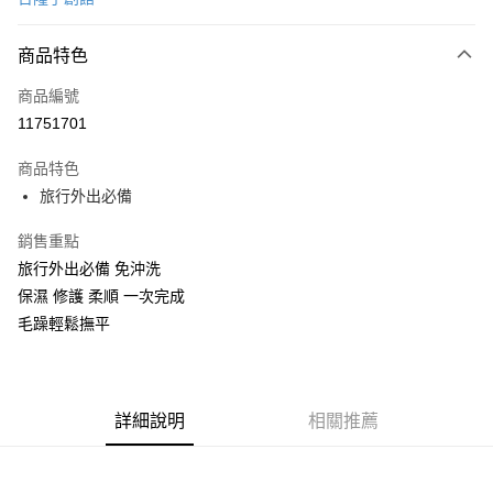
LINE Pay
商品特色
Apple Pay
商品編號
街口支付
11751701
悠遊付
商品特色
Google Pay
旅行外出必備
全盈+PAY
銷售重點
大哥付你分期
旅行外出必備 免沖洗
相關說明
保濕 修護 柔順 一次完成
【大哥付你分期使用說明】
毛躁輕鬆撫平
AFTEE先享後付
1.本服務由台灣大哥大提供，台灣大哥大用戶可立即使用無須另外申請。
2.付款方式選擇「大哥付你分期」，訂單成立後會自動跳轉到大哥付的交易
相關說明
流程，驗證手機門號後，選擇欲分期的期數、繳款截止日，確認付款後即完
【關於「AFTEE先享後付」】
成交易。
ATM付款
AFTEE先享後付是「在收到商品之後才付款」的支付方式。 讓您購物簡單
3.實際核准額度、可分期數及費用金額請依後續交易確認頁面所載為準。
便利好安心！
詳細說明
相關推薦
4.訂單成立30分鐘內，如未前往確認交易或遇審核未通過，訂單將自動取
１．簡單：不需註冊會員、不需綁卡、不需儲值。
運送方式
消。如遇「轉專審核」未通過狀況，表示未達大哥付你分期系統評分，恕無
２．便利：只要手機號碼，簡訊認證，即可結帳。
法說明評估內容。
３．安心：先確認商品／服務後，再付款。
付款後全家取貨
【繳款方式說明】