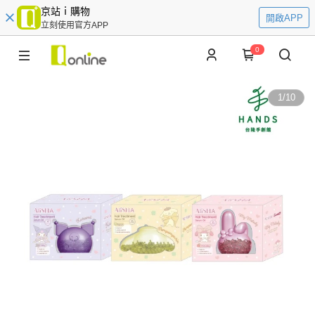
京站ｉ購物
開啟APP
立刻使用官方APP
0
1
/
10