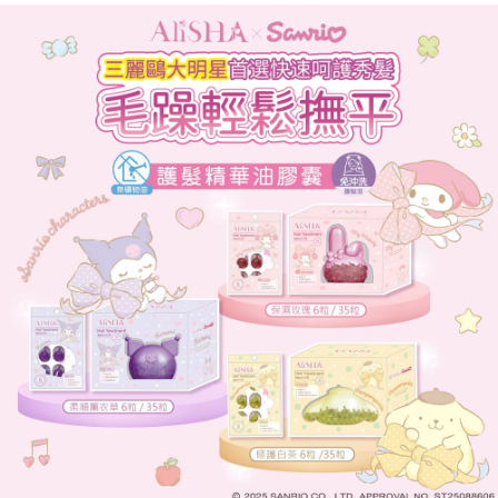
1.分期款項不併入電信帳單，「大哥付你分期」於每月結算日後寄送繳費提
每筆NT$70，滿NT$899(含以上)免運費
【「AFTEE先享後付」結帳流程】
醒簡訊。
１．於結帳方式選擇「AFTEE先享後付」後，將跳轉至「AFTEE先享後付」
2.透過簡訊連結打開帳單後，可選擇「超商條碼／台灣大直營門市／銀行轉
付款後7-11取貨
結帳頁面，進行簡訊認證並確認金額後，即可完成結帳。
帳／街口支付／iPASS MONEY」等通路繳費。
２．訂單成立數日內，您將收到繳費通知簡訊。
每筆NT$70，滿NT$899(含以上)免運費
３．收到繳費通知簡訊後14天內，點擊此簡訊中的連結，可透過四大超商／
【注意事項】
ATM／網路銀行／等多元方式進行付款，方視為交易完成。
宅配
1.本服務係由「台灣大哥大股份有限公司」（以下簡稱本公司）所提供，讓
※ 請注意：結帳手續完成當下不需立刻繳費，但若您需要取消訂單，請聯絡
用戶於交易時，得透過本服務購買商品或服務，並由商店將買賣／分期付款
每筆NT$100，滿NT$1,000(含以上)免運費
購買商品的店家。未經商家同意取消之訂單仍視為有效，需透過AFTEE先享
買賣價金債權讓與本公司後，依約使用本公司帳單繳交帳款。
後付繳納相關費用。
2.基於同意付款使用「大哥付你分期」之契約關係目的，商店將以您的個人
京站台北店客服中心(1F星巴克旁) 即日起不提供京站紙袋，取件時
※ 交易是否成功請以「AFTEE先享後付 」之結帳頁面顯示為準，若有關於
資料（包含姓名、電話或地址）提供予台灣大哥大進項蒐集、處理及利用，
是否繳費成功／繳費後需取消欲退款等相關疑問，請聯繫「AFTEE先享後付
請自備購物袋，若需購買紙袋可現場詢問
由本公司與您本人進行分期帳單所需資料之確認、核對及更正。
客戶支援中心」
https://netprotections.freshdesk.com/support/home
3.完整用戶服務條款，請詳閱以下連結：
https://oppay.tw/userRule
免運費
【注意事項】
１．透過由恩沛科技股份有限公司提供之「AFTEE先享後付」服務完成之交
易，需依本服務之必要範圍內提供個人資料，並將交易相關給付款項請求債
權轉讓予恩沛科技股份有限公司。
２．關於個人資料處理事宜，請瀏覽以下網址：
https://aftee.tw/terms/#terms3
３．未成年的使用者請事先徵得法定代理人或監護人之同意方可使用
「AFTEE先享後付」，若未經同意申辦者引起之損失，本公司不負相關責
任。
４．使用「AFTEE先享後付」時，將依據個別帳號之用戶狀況，依本公司即
時審查核予不同之上限額度；若仍有額度不足之情形，本公司將視審查結果