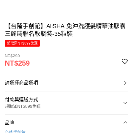
【台隆手創館】AliSHA 免沖洗護髮精華油膠囊
三麗鷗聯名款瓶裝-35粒裝
超取滿NT$899免運
NT$299
NT$259
請選擇商品選項
付款與運送方式
超取滿NT$899免運
付款方式
品牌
信用卡一次付款
台隆手創館