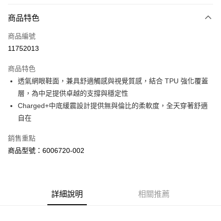
信用卡分期付款
6 期 0 利率 每期
NT$513
21家銀行
商品特色
合作金庫商業銀行
第一商業銀行
LINE Pay
商品編號
華南商業銀行
彰化商業銀行
11752013
Apple Pay
上海商業儲蓄銀行
台北富邦商業銀行
國泰世華商業銀行
兆豐國際商業銀行
商品特色
街口支付
臺灣中小企業銀行
台中商業銀行
透氣網眼鞋面，兼具舒適觸感與視覺質感，結合 TPU 強化覆蓋
匯豐（台灣）商業銀行
華泰商業銀行
悠遊付
層，為中足提供卓越的支撐與穩定性
聯邦商業銀行
遠東國際商業銀行
元大商業銀行
永豐商業銀行
Charged+中底緩震設計提供無與倫比的柔軟度，全天穿著舒適
Google Pay
玉山商業銀行
星展（台灣）商業銀行
自在
台新國際商業銀行
中國信託商業銀行
全盈+PAY
台灣樂天信用卡公司
銷售重點
大哥付你分期
商品型號：6006720-002
相關說明
【大哥付你分期使用說明】
AFTEE先享後付
1.本服務由台灣大哥大提供，台灣大哥大用戶可立即使用無須另外申請。
2.付款方式選擇「大哥付你分期」，訂單成立後會自動跳轉到大哥付的交易
相關說明
詳細說明
相關推薦
流程，驗證手機門號後，選擇欲分期的期數、繳款截止日，確認付款後即完
【關於「AFTEE先享後付」】
成交易。
ATM付款
AFTEE先享後付是「在收到商品之後才付款」的支付方式。 讓您購物簡單
3.實際核准額度、可分期數及費用金額請依後續交易確認頁面所載為準。
便利好安心！
4.訂單成立30分鐘內，如未前往確認交易或遇審核未通過，訂單將自動取