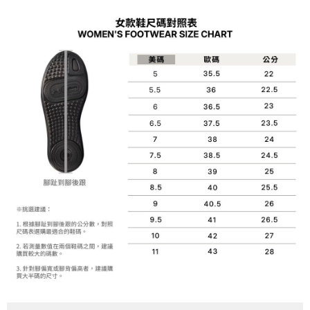
１．簡單：不需註冊會員、不需綁卡、不需儲值。
運送方式
消。如遇「轉專審核」未通過狀況，表示未達大哥付你分期系統評分，恕無
２．便利：只要手機號碼，簡訊認證，即可結帳。
法說明評估內容。
３．安心：先確認商品／服務後，再付款。
付款後全家取貨
【繳款方式說明】
1.分期款項不併入電信帳單，「大哥付你分期」於每月結算日後寄送繳費提
每筆NT$70，滿NT$899(含以上)免運費
【「AFTEE先享後付」結帳流程】
醒簡訊。
１．於結帳方式選擇「AFTEE先享後付」後，將跳轉至「AFTEE先享後付」
2.透過簡訊連結打開帳單後，可選擇「超商條碼／台灣大直營門市／銀行轉
付款後7-11取貨
結帳頁面，進行簡訊認證並確認金額後，即可完成結帳。
帳／街口支付／iPASS MONEY」等通路繳費。
２．訂單成立數日內，您將收到繳費通知簡訊。
每筆NT$70，滿NT$899(含以上)免運費
３．收到繳費通知簡訊後14天內，點擊此簡訊中的連結，可透過四大超商／
【注意事項】
ATM／網路銀行／等多元方式進行付款，方視為交易完成。
宅配
1.本服務係由「台灣大哥大股份有限公司」（以下簡稱本公司）所提供，讓
※ 請注意：結帳手續完成當下不需立刻繳費，但若您需要取消訂單，請聯絡
用戶於交易時，得透過本服務購買商品或服務，並由商店將買賣／分期付款
每筆NT$100，滿NT$1,000(含以上)免運費
購買商品的店家。未經商家同意取消之訂單仍視為有效，需透過AFTEE先享
買賣價金債權讓與本公司後，依約使用本公司帳單繳交帳款。
後付繳納相關費用。
2.基於同意付款使用「大哥付你分期」之契約關係目的，商店將以您的個人
京站台北店客服中心(1F星巴克旁) 即日起不提供京站紙袋，取件時
※ 交易是否成功請以「AFTEE先享後付 」之結帳頁面顯示為準，若有關於
資料（包含姓名、電話或地址）提供予台灣大哥大進項蒐集、處理及利用，
是否繳費成功／繳費後需取消欲退款等相關疑問，請聯繫「AFTEE先享後付
請自備購物袋，若需購買紙袋可現場詢問
由本公司與您本人進行分期帳單所需資料之確認、核對及更正。
客戶支援中心」
https://netprotections.freshdesk.com/support/home
3.完整用戶服務條款，請詳閱以下連結：
https://oppay.tw/userRule
免運費
【注意事項】
１．透過由恩沛科技股份有限公司提供之「AFTEE先享後付」服務完成之交
易，需依本服務之必要範圍內提供個人資料，並將交易相關給付款項請求債
權轉讓予恩沛科技股份有限公司。
２．關於個人資料處理事宜，請瀏覽以下網址：
https://aftee.tw/terms/#terms3
３．未成年的使用者請事先徵得法定代理人或監護人之同意方可使用
「AFTEE先享後付」，若未經同意申辦者引起之損失，本公司不負相關責