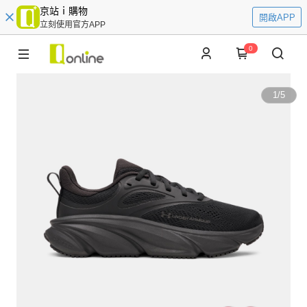
京站ｉ購物
開啟APP
立刻使用官方APP
0
1
/
5