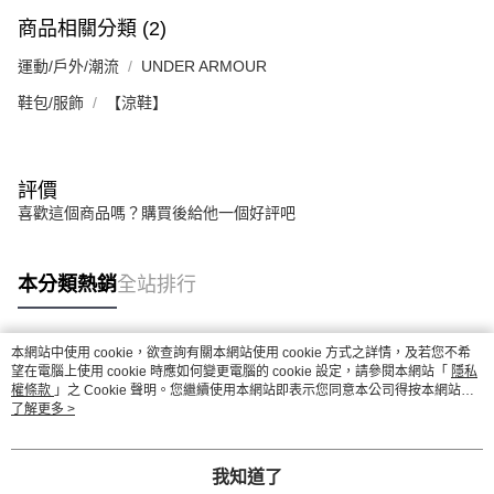
商品相關分類 (2)
運動/戶外/潮流
UNDER ARMOUR
鞋包/服飾
【涼鞋】
評價
喜歡這個商品嗎？購買後給他一個好評吧
本分類熱銷
全站排行
本網站中使用 cookie，欲查詢有關本網站使用 cookie 方式之詳情，及若您不希
熱門標籤
望在電腦上使用 cookie 時應如何變更電腦的 cookie 設定，請參閱本網站「
隱私
權條款
」之 Cookie 聲明。您繼續使用本網站即表示您同意本公司得按本網站使
用條款之 Cookie 聲明使用 cookie。
了解更多 >
我知道了