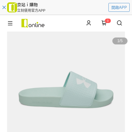
京站ｉ購物
開啟APP
立刻使用官方APP
0
1
/
5