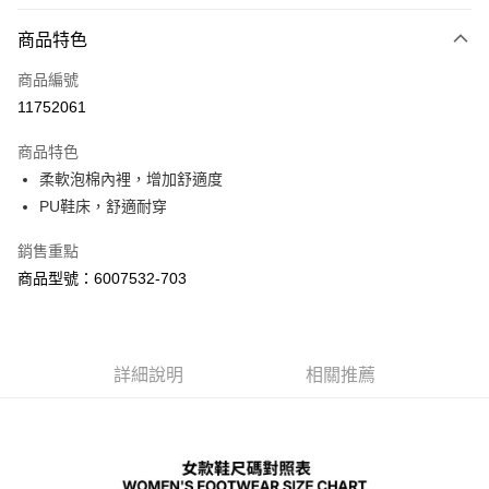
LINE Pay
商品特色
Apple Pay
商品編號
街口支付
11752061
悠遊付
商品特色
Google Pay
柔軟泡棉內裡，增加舒適度
全盈+PAY
PU鞋床，舒適耐穿
大哥付你分期
銷售重點
相關說明
商品型號：6007532-703
【大哥付你分期使用說明】
AFTEE先享後付
1.本服務由台灣大哥大提供，台灣大哥大用戶可立即使用無須另外申請。
2.付款方式選擇「大哥付你分期」，訂單成立後會自動跳轉到大哥付的交易
相關說明
流程，驗證手機門號後，選擇欲分期的期數、繳款截止日，確認付款後即完
【關於「AFTEE先享後付」】
成交易。
詳細說明
相關推薦
ATM付款
AFTEE先享後付是「在收到商品之後才付款」的支付方式。 讓您購物簡單
3.實際核准額度、可分期數及費用金額請依後續交易確認頁面所載為準。
便利好安心！
4.訂單成立30分鐘內，如未前往確認交易或遇審核未通過，訂單將自動取
１．簡單：不需註冊會員、不需綁卡、不需儲值。
運送方式
消。如遇「轉專審核」未通過狀況，表示未達大哥付你分期系統評分，恕無
２．便利：只要手機號碼，簡訊認證，即可結帳。
法說明評估內容。
３．安心：先確認商品／服務後，再付款。
付款後全家取貨
【繳款方式說明】