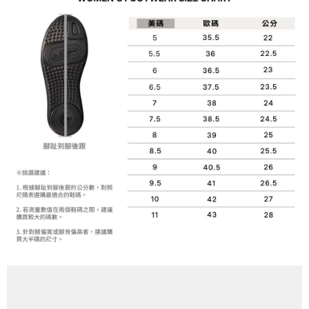
1.分期款項不併入電信帳單，「大哥付你分期」於每月結算日後寄送繳費提
每筆NT$70，滿NT$899(含以上)免運費
【「AFTEE先享後付」結帳流程】
醒簡訊。
１．於結帳方式選擇「AFTEE先享後付」後，將跳轉至「AFTEE先享後付」
2.透過簡訊連結打開帳單後，可選擇「超商條碼／台灣大直營門市／銀行轉
付款後7-11取貨
結帳頁面，進行簡訊認證並確認金額後，即可完成結帳。
帳／街口支付／iPASS MONEY」等通路繳費。
２．訂單成立數日內，您將收到繳費通知簡訊。
每筆NT$70，滿NT$899(含以上)免運費
３．收到繳費通知簡訊後14天內，點擊此簡訊中的連結，可透過四大超商／
【注意事項】
ATM／網路銀行／等多元方式進行付款，方視為交易完成。
宅配
1.本服務係由「台灣大哥大股份有限公司」（以下簡稱本公司）所提供，讓
※ 請注意：結帳手續完成當下不需立刻繳費，但若您需要取消訂單，請聯絡
用戶於交易時，得透過本服務購買商品或服務，並由商店將買賣／分期付款
每筆NT$100，滿NT$1,000(含以上)免運費
購買商品的店家。未經商家同意取消之訂單仍視為有效，需透過AFTEE先享
買賣價金債權讓與本公司後，依約使用本公司帳單繳交帳款。
後付繳納相關費用。
2.基於同意付款使用「大哥付你分期」之契約關係目的，商店將以您的個人
京站台北店客服中心(1F星巴克旁) 即日起不提供京站紙袋，取件時
※ 交易是否成功請以「AFTEE先享後付 」之結帳頁面顯示為準，若有關於
資料（包含姓名、電話或地址）提供予台灣大哥大進項蒐集、處理及利用，
是否繳費成功／繳費後需取消欲退款等相關疑問，請聯繫「AFTEE先享後付
請自備購物袋，若需購買紙袋可現場詢問
由本公司與您本人進行分期帳單所需資料之確認、核對及更正。
客戶支援中心」
https://netprotections.freshdesk.com/support/home
3.完整用戶服務條款，請詳閱以下連結：
https://oppay.tw/userRule
免運費
【注意事項】
１．透過由恩沛科技股份有限公司提供之「AFTEE先享後付」服務完成之交
易，需依本服務之必要範圍內提供個人資料，並將交易相關給付款項請求債
權轉讓予恩沛科技股份有限公司。
２．關於個人資料處理事宜，請瀏覽以下網址：
https://aftee.tw/terms/#terms3
３．未成年的使用者請事先徵得法定代理人或監護人之同意方可使用
「AFTEE先享後付」，若未經同意申辦者引起之損失，本公司不負相關責
任。
４．使用「AFTEE先享後付」時，將依據個別帳號之用戶狀況，依本公司即
時審查核予不同之上限額度；若仍有額度不足之情形，本公司將視審查結果
請求用戶進行身份認證。