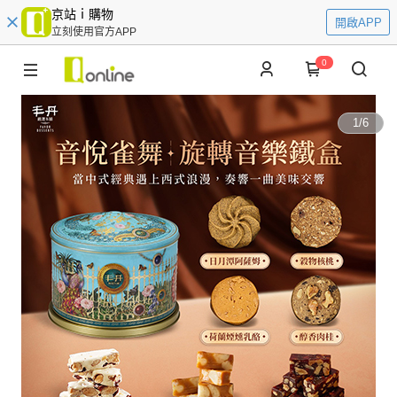
京站ｉ購物
開啟APP
立刻使用官方APP
0
1
/
6