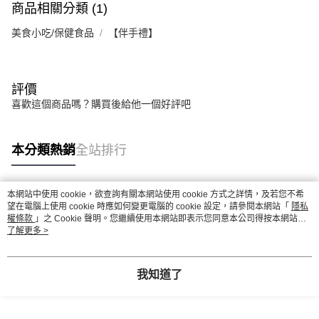
商品相關分類 (1)
美食小吃/保健食品
【伴手禮】
評價
喜歡這個商品嗎？購買後給他一個好評吧
本分類熱銷
全站排行
本網站中使用 cookie，欲查詢有關本網站使用 cookie 方式之詳情，及若您不希
熱門標籤
望在電腦上使用 cookie 時應如何變更電腦的 cookie 設定，請參閱本網站「
隱私
權條款
」之 Cookie 聲明。您繼續使用本網站即表示您同意本公司得按本網站使
用條款之 Cookie 聲明使用 cookie。
了解更多 >
我知道了