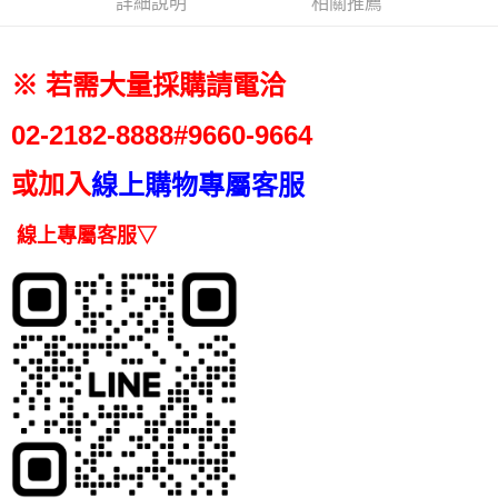
付款後7-11取貨
詳細說明
相關推薦
結帳頁面，進行簡訊認證並確認金額後，即可完成結帳。
帳／街口支付／iPASS MONEY」等通路繳費。
２．訂單成立數日內，您將收到繳費通知簡訊。
每筆NT$70，滿NT$899(含以上)免運費
３．收到繳費通知簡訊後14天內，點擊此簡訊中的連結，可透過四大超商／
【注意事項】
ATM／網路銀行／等多元方式進行付款，方視為交易完成。
宅配
1.本服務係由「台灣大哥大股份有限公司」（以下簡稱本公司）所提供，讓
※ 若需大量採購請電洽
※ 請注意：結帳手續完成當下不需立刻繳費，但若您需要取消訂單，請聯絡
用戶於交易時，得透過本服務購買商品或服務，並由商店將買賣／分期付款
每筆NT$100，滿NT$1,000(含以上)免運費
購買商品的店家。未經商家同意取消之訂單仍視為有效，需透過AFTEE先享
買賣價金債權讓與本公司後，依約使用本公司帳單繳交帳款。
後付繳納相關費用。
02-2182-
8888#9660-9664
2.基於同意付款使用「大哥付你分期」之契約關係目的，商店將以您的個人
京站台北店客服中心(1F星巴克旁) 即日起不提供京站紙袋，取件時
※ 交易是否成功請以「AFTEE先享後付 」之結帳頁面顯示為準，若有關於
資料（包含姓名、電話或地址）提供予台灣大哥大進項蒐集、處理及利用，
是否繳費成功／繳費後需取消欲退款等相關疑問，請聯繫「AFTEE先享後付
請自備購物袋，若需購買紙袋可現場詢問
由本公司與您本人進行分期帳單所需資料之確認、核對及更正。
或加入
線上購物專屬客服
客戶支援中心」
https://netprotections.freshdesk.com/support/home
3.完整用戶服務條款，請詳閱以下連結：
https://oppay.tw/userRule
免運費
【注意事項】
線上專屬客服▽
１．透過由恩沛科技股份有限公司提供之「AFTEE先享後付」服務完成之交
易，需依本服務之必要範圍內提供個人資料，並將交易相關給付款項請求債
權轉讓予恩沛科技股份有限公司。
２．關於個人資料處理事宜，請瀏覽以下網址：
https://aftee.tw/terms/#terms3
３．未成年的使用者請事先徵得法定代理人或監護人之同意方可使用
「AFTEE先享後付」，若未經同意申辦者引起之損失，本公司不負相關責
任。
４．使用「AFTEE先享後付」時，將依據個別帳號之用戶狀況，依本公司即
時審查核予不同之上限額度；若仍有額度不足之情形，本公司將視審查結果
請求用戶進行身份認證。
５．嚴禁一人註冊多個帳號或使用他人資訊註冊。若發現惡意使用之情形，
恩沛科技股份有限公司將有權停止該用戶之使用額度並採取法律行動。