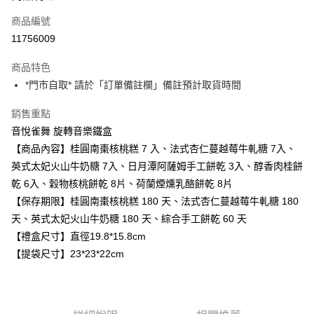
商品編號
街口支付
11756009
悠遊付
商品特色
Google Pay
*門市自取* 請於「訂單備註欄」備註預計取貨時間
全盈+PAY
銷售重點
大哥付你分期
音悅雀舞 旋轉音樂鐵盒
相關說明
【商品內容】桂圓南棗核桃糕 7 入、法式杏仁蔓越莓牛軋糖 7入、
【大哥付你分期使用說明】
英式太妃火山牛奶糖 7入、日月潭阿薩姆手工餅乾 3入、醇香肉桂餅
AFTEE先享後付
1.本服務由台灣大哥大提供，台灣大哥大用戶可立即使用無須另外申請。
乾 6入、穀物核桃餅乾 8片、荷蘭煙燻乳酪餅乾 8片
2.付款方式選擇「大哥付你分期」，訂單成立後會自動跳轉到大哥付的交易
相關說明
流程，驗證手機門號後，選擇欲分期的期數、繳款截止日，確認付款後即完
【保存期限】桂圓南棗核桃糕 180 天、法式杏仁蔓越莓牛軋糖 180
【關於「AFTEE先享後付」】
成交易。
ATM付款
AFTEE先享後付是「在收到商品之後才付款」的支付方式。 讓您購物簡單
天、英式太妃火山牛奶糖 180 天、綜合手工餅乾 60 天
3.實際核准額度、可分期數及費用金額請依後續交易確認頁面所載為準。
便利好安心！
4.訂單成立30分鐘內，如未前往確認交易或遇審核未通過，訂單將自動取
【禮盒尺寸】直徑19.8*15.8cm
１．簡單：不需註冊會員、不需綁卡、不需儲值。
運送方式
消。如遇「轉專審核」未通過狀況，表示未達大哥付你分期系統評分，恕無
２．便利：只要手機號碼，簡訊認證，即可結帳。
【提袋尺寸】23*23*22cm
法說明評估內容。
３．安心：先確認商品／服務後，再付款。
付款後全家取貨
【繳款方式說明】
1.分期款項不併入電信帳單，「大哥付你分期」於每月結算日後寄送繳費提
每筆NT$70，滿NT$899(含以上)免運費
【「AFTEE先享後付」結帳流程】
醒簡訊。
１．於結帳方式選擇「AFTEE先享後付」後，將跳轉至「AFTEE先享後付」
2.透過簡訊連結打開帳單後，可選擇「超商條碼／台灣大直營門市／銀行轉