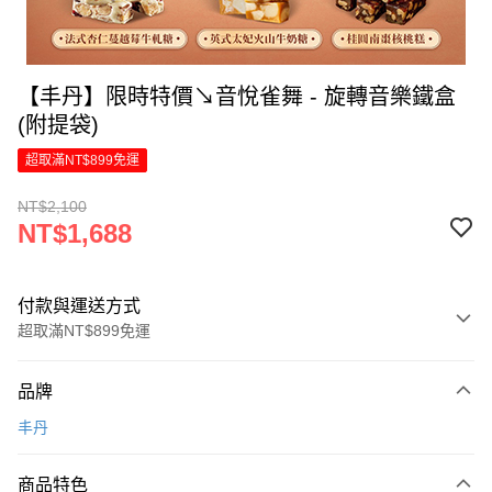
【丰丹】限時特價↘音悅雀舞 - 旋轉音樂鐵盒
(附提袋)
超取滿NT$899免運
NT$2,100
NT$1,688
付款與運送方式
超取滿NT$899免運
付款方式
品牌
信用卡一次付款
丰丹
LINE Pay
商品特色
Apple Pay