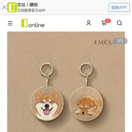
京站ｉ購物
開啟APP
立刻使用官方APP
0
1
/
3