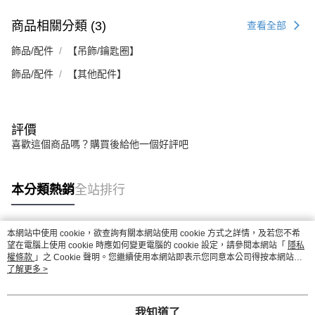
商品相關分類 (3)
查看全部
飾品/配件
【吊飾/鑰匙圈】
飾品/配件
【其他配件】
評價
喜歡這個商品嗎？購買後給他一個好評吧
本分類熱銷
全站排行
本網站中使用 cookie，欲查詢有關本網站使用 cookie 方式之詳情，及若您不希
熱門標籤
望在電腦上使用 cookie 時應如何變更電腦的 cookie 設定，請參閱本網站「
隱私
權條款
」之 Cookie 聲明。您繼續使用本網站即表示您同意本公司得按本網站使
用條款之 Cookie 聲明使用 cookie。
了解更多 >
我知道了