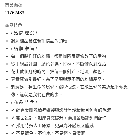
商品編號
街口支付
11762433
悠遊付
商品特色
Google Pay
/ 品 牌 理 念 /
全盈+PAY
將刺繡品帶往藝術精品的領域
/ 品 牌 宗 旨 /
大哥付你分期
每一個製作好的刺繡，都是團隊反覆修改下的產物
相關說明
從手繪設計圖、顏色挑選、打樣、不斷修改到成品
【大哥付你分期使用說明】
AFTEE先享後付
1.本服務由台灣大哥大提供，台灣大哥大用戶可立即使用無須另外申請。
花上數個月的時間，把每一個針路、毛流、顏色、
2.付款方式選擇「大哥付你分期」，訂單成立後會自動跳轉到大哥付的交易
相關說明
真實感做到最好，為了呈現與眾不同的刺繡產品。
流程，驗證手機門號後，選擇欲分期的期數、繳款截止日，確認付款後即完
【關於「AFTEE先享後付」】
刺繡是一種生命的展現，跳脫傳統，它能呈現的美遠超乎你想
成交易。
ATM付款
AFTEE先享後付是「在收到商品之後才付款」的支付方式。 讓您購物簡單
3.實際核准額度、可分期數及費用金額請依後續交易確認頁面所載為準。
像，這就是我們在做的事。
便利好安心！
4.訂單成立30分鐘內，如未前往確認交易或遇審核未通過，訂單將自動取
１．簡單：不需註冊會員、不需綁卡、不需儲值。
/ 商 品 特 色 /
運送方式
消。如遇「轉專審核」未通過狀況，表示未達大哥付你分期系統評分，恕無
２．便利：只要手機號碼，簡訊認證，即可結帳。
法說明評估內容。
✔ 經專業團隊精準繪製與設計呈現精緻且仿真的毛流
３．安心：先確認商品／服務後，再付款。
付款後全家取貨
【繳款方式說明】
✔ 雙面設計、加厚質感提升，選用金屬鑰匙圈配件
1.分期款項不併入電信帳單，「大哥付你分期」於每月結算日後寄送繳費提
每筆NT$70，滿NT$899(含以上)免運費
【「AFTEE先享後付」結帳流程】
✔ 採用特殊人工絲線，更具光澤感及立體感
醒簡訊。
１．於結帳方式選擇「AFTEE先享後付」後，將跳轉至「AFTEE先享後付」
2.透過簡訊連結打開帳單後，可選擇「超商條碼／台灣大直營門市／銀行轉
✔ 不易褪色、不怕水、不易髒、易清潔
付款後7-11取貨
結帳頁面，進行簡訊認證並確認金額後，即可完成結帳。
帳／街口支付／iPASS MONEY」等通路繳費。