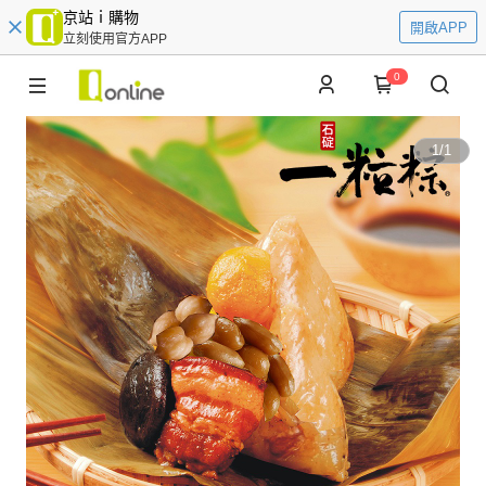
京站ｉ購物
開啟APP
立刻使用官方APP
0
1
/
1