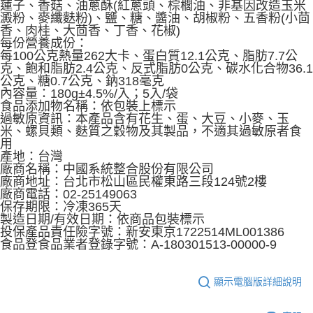
蓮子、香菇、油蔥酥(紅蔥頭、棕櫚油、非基因改造玉米
澱粉、麥纖麩粉)、鹽、糖、醬油、胡椒粉、五香粉(小茴
香、肉桂、大茴香、丁香、花椒)
每份營養成份：
每100公克熱量262大卡、蛋白質12.1公克、脂肪7.7公
克、飽和脂肪2.4公克、反式脂肪0公克、碳水化合物36.1
公克、糖0.7公克、鈉318毫克
內容量：180g±4.5%/入；5入/袋
食品添加物名稱：依包裝上標示
過敏原資訊：本產品含有花生、蛋、大豆、小麥、玉
米、螺貝類、麩質之穀物及其製品，不適其過敏原者食
用
產地：台灣
廠商名稱：中國系統整合股份有限公司
廠商地址：台北市松山區民權東路三段124號2樓
廠商電話：02-25149063
保存期限：冷凍365天
製造日期/有效日期：依商品包裝標示
投保產品責任險字號：新安東京1722514ML001386
食品登食品業者登錄字號：A-180301513-00000-9
顯示電腦版詳細說明