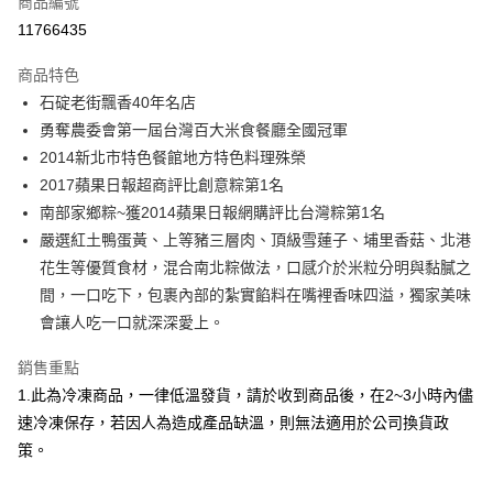
商品編號
LINE Pay
11766435
Apple Pay
商品特色
街口支付
石碇老街飄香40年名店
勇奪農委會第一屆台灣百大米食餐廳全國冠軍
悠遊付
2014新北市特色餐館地方特色料理殊榮
Google Pay
2017蘋果日報超商評比創意粽第1名
南部家鄉粽~獲2014蘋果日報網購評比台灣粽第1名
全盈+PAY
嚴選紅土鴨蛋黃、上等豬三層肉、頂級雪蓮子、埔里香菇、北港
大哥付你分期
花生等優質食材，混合南北粽做法，口感介於米粒分明與黏膩之
相關說明
間，一口吃下，包裹內部的紮實餡料在嘴裡香味四溢，獨家美味
【大哥付你分期使用說明】
會讓人吃一口就深深愛上。
AFTEE先享後付
1.本服務由台灣大哥大提供，台灣大哥大用戶可立即使用無須另外申請。
2.付款方式選擇「大哥付你分期」，訂單成立後會自動跳轉到大哥付的交易
相關說明
銷售重點
流程，驗證手機門號後，選擇欲分期的期數、繳款截止日，確認付款後即完
【關於「AFTEE先享後付」】
成交易。
1.此為冷凍商品，一律低溫發貨，請於收到商品後，在2~3小時內儘
ATM付款
AFTEE先享後付是「在收到商品之後才付款」的支付方式。 讓您購物簡單
3.實際核准額度、可分期數及費用金額請依後續交易確認頁面所載為準。
便利好安心！
速冷凍保存，若因人為造成產品缺溫，則無法適用於公司換貨政
4.訂單成立30分鐘內，如未前往確認交易或遇審核未通過，訂單將自動取
１．簡單：不需註冊會員、不需綁卡、不需儲值。
策。
運送方式
消。如遇「轉專審核」未通過狀況，表示未達大哥付你分期系統評分，恕無
２．便利：只要手機號碼，簡訊認證，即可結帳。
法說明評估內容。
３．安心：先確認商品／服務後，再付款。
免運優惠
【繳款方式說明】