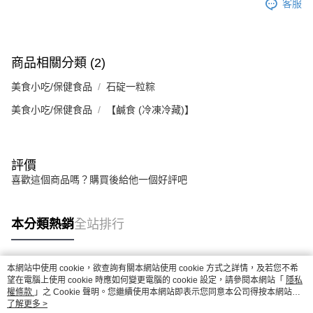
客服
商品相關分類 (2)
美食小吃/保健食品
石碇一粒粽
美食小吃/保健食品
【鹹食 (冷凍冷藏)】
評價
喜歡這個商品嗎？購買後給他一個好評吧
本分類熱銷
全站排行
本網站中使用 cookie，欲查詢有關本網站使用 cookie 方式之詳情，及若您不希
熱門標籤
望在電腦上使用 cookie 時應如何變更電腦的 cookie 設定，請參閱本網站「
隱私
權條款
」之 Cookie 聲明。您繼續使用本網站即表示您同意本公司得按本網站使
用條款之 Cookie 聲明使用 cookie。
了解更多 >