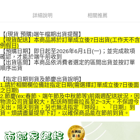
1.分期款項不併入電信帳單，「大哥付你分期」於每月結算日後寄送繳費提
免運費
【「AFTEE先享後付」結帳流程】
醒簡訊。
１．於結帳方式選擇「AFTEE先享後付」後，將跳轉至「AFTEE先享後付」
詳細說明
相關推薦
2.透過簡訊連結打開帳單後，可選擇「超商條碼／台灣大直營門市／銀行轉
結帳頁面，進行簡訊認證並確認金額後，即可完成結帳。
帳／街口支付／iPASS MONEY」等通路繳費。
２．訂單成立數日內，您將收到繳費通知簡訊。
３．收到繳費通知簡訊後14天內，點擊此簡訊中的連結，可透過四大超商／
【注意事項】
【(現貨 預購)端午檔期出貨提醒】
ATM／網路銀行／等多元方式進行付款，方視為交易完成。
1.本服務係由「台灣大哥大股份有限公司」（以下簡稱本公司）所提供，讓
【現貨配送】本商品將於訂單成立後7日出貨(工作天不含
※ 請注意：結帳手續完成當下不需立刻繳費，但若您需要取消訂單，請聯絡
用戶於交易時，得透過本服務購買商品或服務，並由商店將買賣／分期付款
例假日)
購買商品的店家。未經商家同意取消之訂單仍視為有效，需透過AFTEE先享
買賣價金債權讓與本公司後，依約使用本公司帳單繳交帳款。
【預購日期】即日起至2026年6月1日(一)；並完成款項
後付繳納相關費用。
2.基於同意付款使用「大哥付你分期」之契約關係目的，商店將以您的個人
確認，才能於端午前收到
※ 交易是否成功請以「AFTEE先享後付 」之結帳頁面顯示為準，若有關於
資料（包含姓名、電話或地址）提供予台灣大哥大進項蒐集、處理及利用，
【出貨區間】本商品依消費者選定的區間出貨並按訂單
是否繳費成功／繳費後需取消欲退款等相關疑問，請聯繫「AFTEE先享後付
由本公司與您本人進行分期帳單所需資料之確認、核對及更正。
順序出貨
客戶支援中心」
https://netprotections.freshdesk.com/support/home
3.完整用戶服務條款，請詳閱以下連結：
https://oppay.tw/userRule
【指定日期到貨及節慶出貨說明】
【注意事項】
1.請於相關欄位備註指定日期(需選擇訂單成立後7日後面
１．透過由恩沛科技股份有限公司提供之「AFTEE先享後付」服務完成之交
之日期)
易，需依本服務之必要範圍內提供個人資料，並將交易相關給付款項請求債
2.節慶(ex:春節、端午節及中秋節等)前兩週配送狀況，因
權轉讓予恩沛科技股份有限公司。
物流公司貨量較大，配送時間需拉長至2~3天，不保證今
２．關於個人資料處理事宜，請瀏覽以下網址：
天出，隔天到貨；另也無法指定『時段』、『日期』到
https://aftee.tw/terms/#terms3
貨。煩請盡量提早下訂，以確保商品能在節前到貨。
３．未成年的使用者請事先徵得法定代理人或監護人之同意方可使用
「AFTEE先享後付」，若未經同意申辦者引起之損失，本公司不負相關責
任。
４．使用「AFTEE先享後付」時，將依據個別帳號之用戶狀況，依本公司即
時審查核予不同之上限額度；若仍有額度不足之情形，本公司將視審查結果